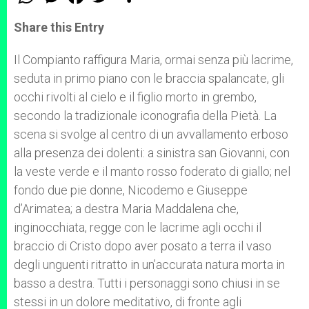
h
e
a
w
h
a
s
c
i
a
t
s
e
t
r
Share this Entry
s
e
b
t
e
A
n
o
e
p
g
o
r
Il Compianto raffigura Maria, ormai senza più lacrime,
p
e
k
seduta in primo piano con le braccia spalancate, gli
r
occhi rivolti al cielo e il figlio morto in grembo,
secondo la tradizionale iconografia della Pietà. La
scena si svolge al centro di un avvallamento erboso
alla presenza dei dolenti: a sinistra san Giovanni, con
la veste verde e il manto rosso foderato di giallo; nel
fondo due pie donne, Nicodemo e Giuseppe
d’Arimatea; a destra Maria Maddalena che,
inginocchiata, regge con le lacrime agli occhi il
braccio di Cristo dopo aver posato a terra il vaso
degli unguenti ritratto in un’accurata natura morta in
basso a destra. Tutti i personaggi sono chiusi in se
stessi in un dolore meditativo, di fronte agli