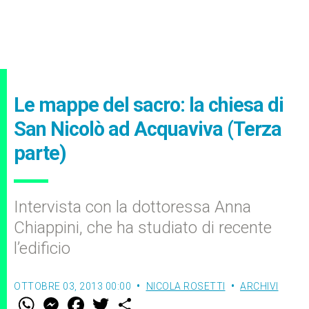
Le mappe del sacro: la chiesa di
San Nicolò ad Acquaviva (Terza
parte)
Intervista con la dottoressa Anna
Chiappini, che ha studiato di recente
l’edificio
OTTOBRE 03, 2013 00:00
NICOLA ROSETTI
ARCHIVI
W
M
F
T
S