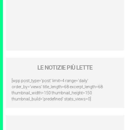
LE NOTIZIE PIÙ LETTE
[wpp post_type='post' limit=4 range='daily'
order_by='views' title_length=68 excerpt_length=68
thumbnail_width=150 thumbnail_height=150
thumbnail_build='predefined' stats_views=0]