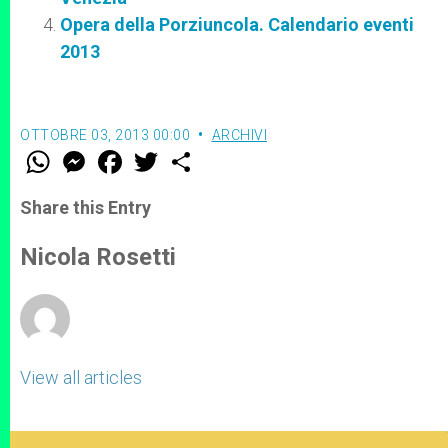
Opera della Porziuncola. Calendario eventi
2013
OTTOBRE 03, 2013 00:00
ARCHIVI
W
M
F
T
S
h
e
a
w
h
a
s
c
i
a
t
s
e
t
r
Share this Entry
s
e
b
t
e
A
n
o
e
p
g
o
r
Nicola Rosetti
p
e
k
r
View all articles