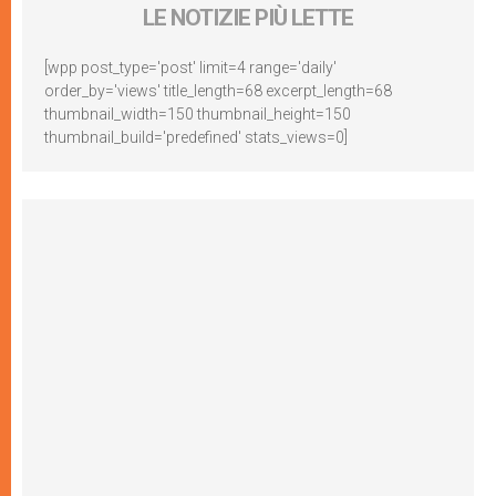
LE NOTIZIE PIÙ LETTE
[wpp post_type='post' limit=4 range='daily'
order_by='views' title_length=68 excerpt_length=68
thumbnail_width=150 thumbnail_height=150
thumbnail_build='predefined' stats_views=0]