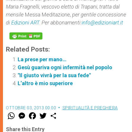
Maria Fragnelli, vescovo eletto di Trapani
, tratta dal
mensile
Messa Meditazione,
per gentile concessione
di
Edizioni ART
.
Per abbonamenti:
info@edizioniart.it
Related Posts:
La prese per mano…
Gesù guariva ogni infermità nel popolo
"Il giusto vivrà per la sua fede"
L’altro è mio superiore
OTTOBRE 03, 2013 00:00
SPIRITUALITÀ E PREGHIERA
W
M
F
T
S
h
e
a
w
h
a
s
c
i
a
t
s
e
t
r
Share this Entry