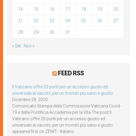
14
15
16
17
18
19
20
21
22
23
24
25
26
27
28
29
30
31
« Set
Nov »
FEED RSS
Il Vaticano offre 20 punti per un accesso giusto ed
universale ai vaccini, per un mondo più sano e giusto
Dicembre 29, 2020
Comunicato Stampa della Commissione Vaticana Covid-
19 e della Pontificia Accademia per la Vita The post Il
Vaticano offre 20 punti per un accesso giusto ed
universale ai vaccini, per un mondo più sano e giusto
appeared first on ZENIT - Italiano.