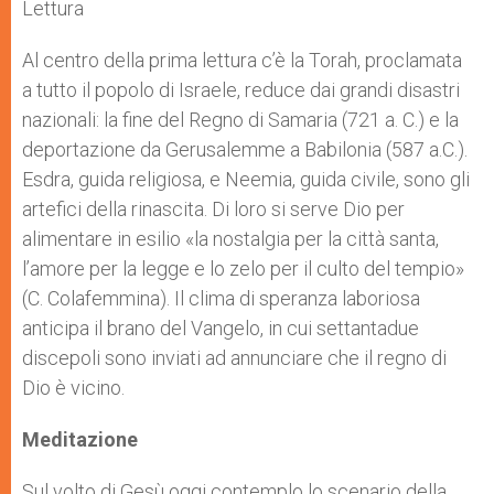
p
g
o
r
Lettura
p
e
k
r
Al centro della prima lettura c’è la Torah, proclamata
a tutto il popolo di Israele, reduce dai grandi disastri
nazionali: la fine del Regno di Samaria (721 a. C.) e la
deportazione da Gerusalemme a Babilonia (587 a.C.).
Esdra, guida religiosa, e Neemia, guida civile, sono gli
artefici della rinascita. Di loro si serve Dio per
alimentare in esilio «la nostalgia per la città santa,
l’amore per la legge e lo zelo per il culto del tempio»
(C. Colafemmina). Il clima di speranza laboriosa
anticipa il brano del Vangelo, in cui settantadue
discepoli sono inviati ad annunciare che il regno di
Dio è vicino.
Meditazione
Sul volto di Gesù oggi contemplo lo scenario della