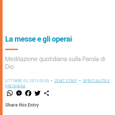
La messe e gli operai
Meditazione quotidiana sulla Parola di
Dio
OTTOBRE 03, 2013 00:00
ZENIT STAFF
SPIRITUALITÀ E
PREGHIERA
W
M
F
T
S
h
e
a
w
h
a
s
c
i
a
t
s
e
t
r
Share this Entry
s
e
b
t
e
A
n
o
e