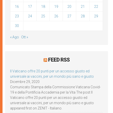
16
17
18
19
20
21
22
23
24
25
26
27
28
29
30
« Ago
Ott »
FEED RSS
Il Vaticano offre 20 punti per un accesso giusto ed
universale ai vaccini, per un mondo più sano e giusto
Dicembre 29, 2020
Comunicato Stampa della Commissione Vaticana Covid-
19 e della Pontificia Accademia per la Vita The post Il
Vaticano offre 20 punti per un accesso giusto ed
universale ai vaccini, per un mondo più sano e giusto
appeared first on ZENIT - Italiano.