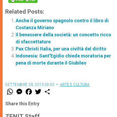
Related Posts:
Anche il governo spagnolo contro il libro di
Costanza Miriano
Il benessere della società: un concetto ricco
di sfaccettature
Pax Christi Italia, per una civiltà del diritto
Indonesia: Sant’Egidio chiede moratoria per
pena di morte durante il Giubileo
SETTEMBRE 28, 2013 00:00
ARTE E CULTURA
W
M
F
T
S
h
e
a
w
h
a
s
c
i
a
t
s
e
t
r
Share this Entry
s
e
b
t
e
A
n
o
e
p
g
o
r
ZENIT Staff