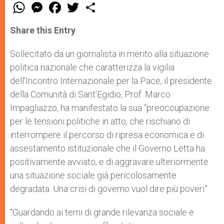
W
M
F
T
S
h
e
a
w
h
a
s
c
i
a
t
s
e
t
r
Share this Entry
s
e
b
t
e
A
n
o
e
p
g
o
r
Sollecitato da un giornalista in merito alla situazione
p
e
k
politica nazionale che caratterizza la vigilia
r
dell’Incontro Internazionale per la Pace, il presidente
della Comunità di Sant’Egidio, Prof. Marco
Impagliazzo, ha manifestato la sua “preoccupazione
per le tensioni politiche in atto, che rischiano di
interrompere il percorso di ripresa economica e di
assestamento istituzionale che il Governo Letta ha
positivamente avviato, e di aggravare ulteriormente
una situazione sociale già pericolosamente
degradata. Una crisi di governo vuol dire più poveri”.
“Guardando ai temi di grande rilevanza sociale e