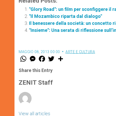
Related Posts:
"Glory Road": un film per sconfiggere il 
"Il Mozambico riparta dal dialogo"
Il benessere della società: un concetto r
"Insieme": Una serata di riflessione sull’
MAGGIO 08, 2013 00:00
ARTE E CULTURA
W
M
F
T
S
h
e
a
w
h
a
s
c
i
a
t
s
e
t
r
Share this Entry
s
e
b
t
e
A
n
o
e
p
g
o
r
ZENIT Staff
p
e
k
r
View all articles