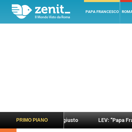
PAPA FRANCESCO
ROM
ondo più sano e giusto
LEV: “Papa Francesco. Un
PRIMO PIANO