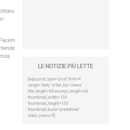
olitano
ei
a “Pacem
intende
enza,
LE NOTIZIE PIÙ LETTE
[wpp post_type='post' limit=4
range='daily' order_by='views'
title_length=68 excerpt_length=68
thumbnail_width=150
thumbnail_height=150
thumbnail_build='predefined'
stats_views=0]