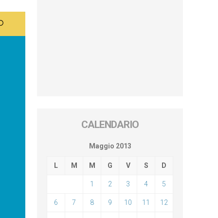
CALENDARIO
Maggio 2013
L
M
M
G
V
S
D
1
2
3
4
5
6
7
8
9
10
11
12