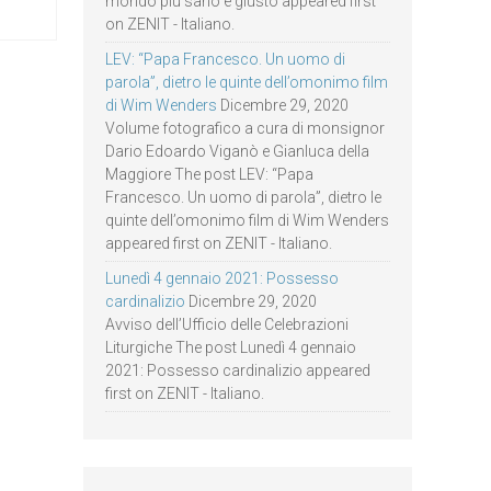
mondo più sano e giusto appeared first
on ZENIT - Italiano.
LEV: “Papa Francesco. Un uomo di
parola”, dietro le quinte dell’omonimo film
di Wim Wenders
Dicembre 29, 2020
Volume fotografico a cura di monsignor
Dario Edoardo Viganò e Gianluca della
Maggiore The post LEV: “Papa
Francesco. Un uomo di parola”, dietro le
quinte dell’omonimo film di Wim Wenders
appeared first on ZENIT - Italiano.
Lunedì 4 gennaio 2021: Possesso
cardinalizio
Dicembre 29, 2020
Avviso dell’Ufficio delle Celebrazioni
Liturgiche The post Lunedì 4 gennaio
2021: Possesso cardinalizio appeared
first on ZENIT - Italiano.