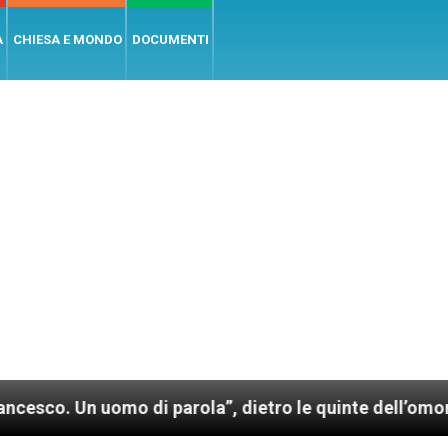
A
CHIESA E MONDO
DOCUMENTI
 uomo di parola”, dietro le quinte dell’omonimo film 