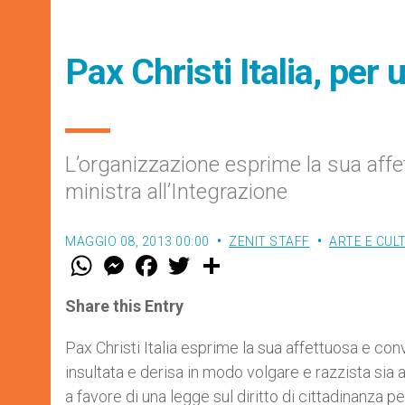
Pax Christi Italia, per u
L’organizzazione esprime la sua affe
ministra all’Integrazione
MAGGIO 08, 2013 00:00
ZENIT STAFF
ARTE E CUL
W
M
F
T
S
h
e
a
w
h
a
s
c
i
a
t
s
e
t
r
Share this Entry
s
e
b
t
e
A
n
o
e
p
g
o
r
Pax Christi Italia esprime la sua affettuosa e conv
p
e
k
insultata e derisa in modo volgare e razzista sia
r
a favore di una legge sul diritto di cittadinanza per i 