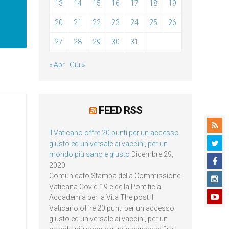
13
14
15
16
17
18
19
20
21
22
23
24
25
26
27
28
29
30
31
« Apr
Giu »
FEED RSS
Il Vaticano offre 20 punti per un accesso
giusto ed universale ai vaccini, per un
mondo più sano e giusto
Dicembre 29,
2020
Comunicato Stampa della Commissione
Vaticana Covid-19 e della Pontificia
Accademia per la Vita The post Il
Vaticano offre 20 punti per un accesso
giusto ed universale ai vaccini, per un