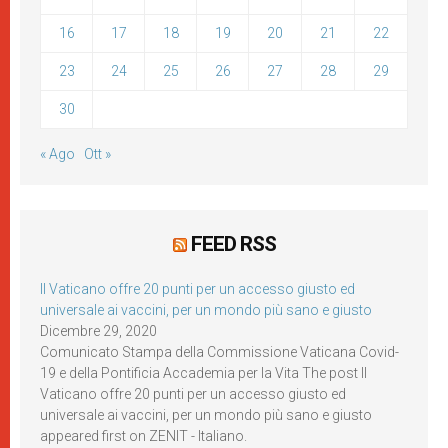
16
17
18
19
20
21
22
23
24
25
26
27
28
29
30
« Ago
Ott »
FEED RSS
Il Vaticano offre 20 punti per un accesso giusto ed
universale ai vaccini, per un mondo più sano e giusto
Dicembre 29, 2020
Comunicato Stampa della Commissione Vaticana Covid-
19 e della Pontificia Accademia per la Vita The post Il
Vaticano offre 20 punti per un accesso giusto ed
universale ai vaccini, per un mondo più sano e giusto
appeared first on ZENIT - Italiano.