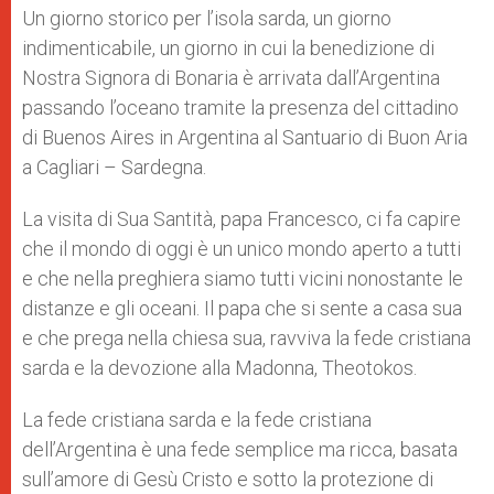
p
g
o
r
Un giorno storico per l’isola sarda, un giorno
p
e
k
indimenticabile, un giorno in cui la benedizione di
r
Nostra Signora di Bonaria è arrivata dall’Argentina
passando l’oceano tramite la presenza del cittadino
di Buenos Aires in Argentina al Santuario di Buon Aria
a Cagliari – Sardegna.
La visita di Sua Santità, papa Francesco, ci fa capire
che il mondo di oggi è un unico mondo aperto a tutti
e che nella preghiera siamo tutti vicini nonostante le
distanze e gli oceani. Il papa che si sente a casa sua
e che prega nella chiesa sua, ravviva la fede cristiana
sarda e la devozione alla Madonna, Theotokos.
La fede cristiana sarda e la fede cristiana
dell’Argentina è una fede semplice ma ricca, basata
sull’amore di Gesù Cristo e sotto la protezione di