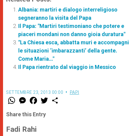
Albania: martiri e dialogo interreligioso
segneranno la visita del Papa
Il Papa: "Martiri testimoniano che potere e
piaceri mondani non danno gioia duratura"
"La Chiesa esca, abbatta muri e accompagni
le situazioni ‘imbarazzanti’ della gente.
Come Maria…"
Il Papa rientrato dal viaggio in Messico
SETTEMBRE 23, 2013 00:00
PAPI
W
M
F
T
S
h
e
a
w
h
a
s
c
i
a
t
s
e
t
r
Share this Entry
s
e
b
t
e
A
n
o
e
p
g
o
r
Fadi Rahi
p
e
k