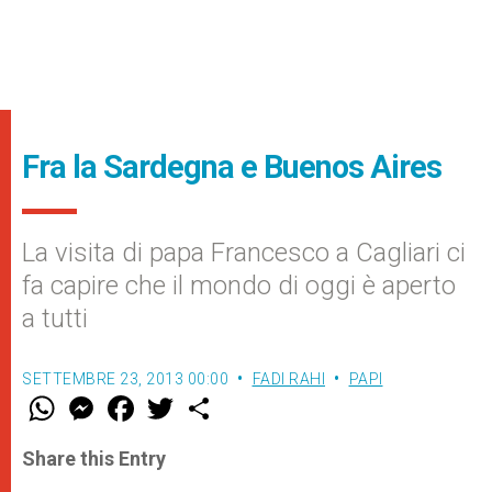
Fra la Sardegna e Buenos Aires
La visita di papa Francesco a Cagliari ci
fa capire che il mondo di oggi è aperto
a tutti
SETTEMBRE 23, 2013 00:00
FADI RAHI
PAPI
W
M
F
T
S
h
e
a
w
h
a
s
c
i
a
t
s
e
t
r
Share this Entry
s
e
b
t
e
A
n
o
e