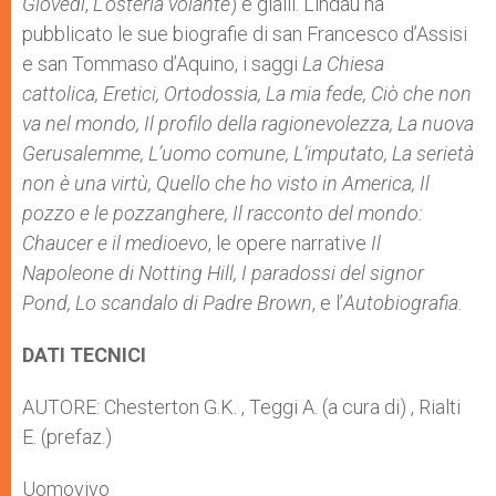
Giovedì
,
L’osteria volante
) e gialli. Lindau ha
pubblicato le sue biografie di san Francesco d’Assisi
e san Tommaso d’Aquino, i saggi
La Chiesa
cattolica, Eretici, Ortodossia, La mia fede, Ciò che non
va nel mondo, Il profilo della ragionevolezza, La nuova
Gerusalemme, L’uomo comune, L’imputato, La serietà
non è una virtù, Quello che ho visto in America, Il
pozzo e le pozzanghere, Il racconto del mondo:
Chaucer e il medioevo
, le opere narrative
Il
Napoleone di Notting Hill, I paradossi del signor
Pond, Lo scandalo di Padre Brown
, e l’
Autobiografia
.
DATI TECNICI
AUTORE: Chesterton G.K. , Teggi A. (a cura di) , Rialti
E. (prefaz.)
Uomovivo