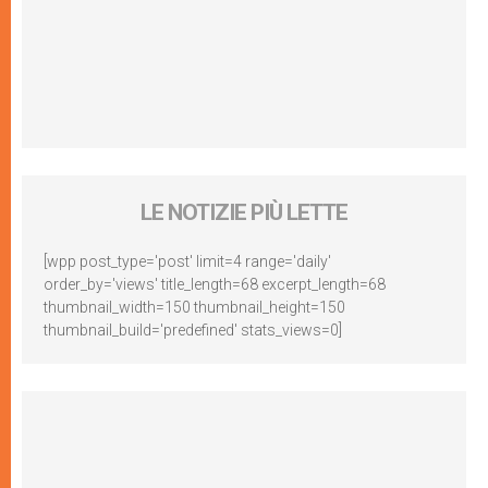
LE NOTIZIE PIÙ LETTE
[wpp post_type='post' limit=4 range='daily'
order_by='views' title_length=68 excerpt_length=68
thumbnail_width=150 thumbnail_height=150
thumbnail_build='predefined' stats_views=0]