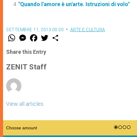
"Quando l'amore è un'arte. Istruzioni di volo"
SETTEMBRE 11, 2013 00:00
ARTE E CULTURA
W
M
F
T
S
h
e
a
w
h
a
s
c
i
a
t
s
e
t
r
Share this Entry
s
e
b
t
e
A
n
o
e
p
g
o
r
ZENIT Staff
p
e
k
r
View all articles