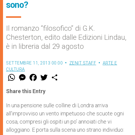
sono?
Il romanzo “filosofico” di G.K.
Chesterton, edito dalle Edizioni Lindau,
è in libreria dal 29 agosto
SETTEMBRE 11, 2013 00:00
ZENIT STAFF
ARTE E
CULTURA
W
M
F
T
S
h
e
a
w
h
a
s
c
i
a
t
s
e
t
r
Share this Entry
s
e
b
t
e
A
n
o
e
p
g
o
r
In una pensione sulle colline di Londra arriva
p
e
k
all’improvviso un vento impetuoso che scuote ogni
r
cosa, compresi gli ospiti un po’ annoiati che vi
alloggiano. E porta sulla scena uno strano individuo: