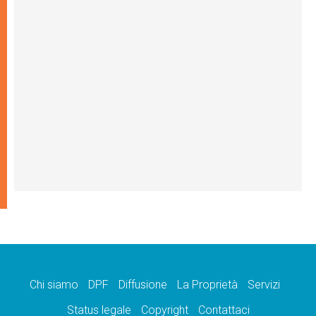
Chi siamo
DPF
Diffusione
La Proprietà
Servizi
Status legale
Copyright
Contattaci