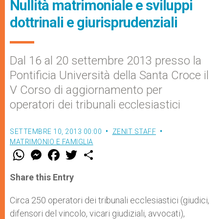
Nullità matrimoniale e sviluppi
dottrinali e giurisprudenziali
Dal 16 al 20 settembre 2013 presso la
Pontificia Università della Santa Croce il
V Corso di aggiornamento per
operatori dei tribunali ecclesiastici
SETTEMBRE 10, 2013 00:00
ZENIT STAFF
MATRIMONIO E FAMIGLIA
W
M
F
T
S
h
e
a
w
h
a
s
c
i
a
t
s
e
t
r
Share this Entry
s
e
b
t
e
A
n
o
e
p
g
o
r
Circa 250 operatori dei tribunali ecclesiastici (giudici,
p
e
k
difensori del vincolo, vicari giudiziali, avvocati),
r