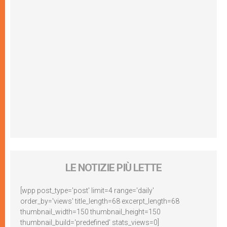
LE NOTIZIE PIÙ LETTE
[wpp post_type='post' limit=4 range='daily'
order_by='views' title_length=68 excerpt_length=68
thumbnail_width=150 thumbnail_height=150
thumbnail_build='predefined' stats_views=0]