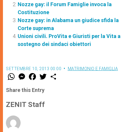
Nozze gay: il Forum Famiglie invoca la
Costituzione
Nozze gay: in Alabama un giudice sfida la
Corte suprema
Unioni civili. ProVita e Giuristi per la Vita a
sostegno dei sindaci obiettori
SETTEMBRE 10, 2013 00:00
MATRIMONIO E FAMIGLIA
W
M
F
T
S
h
e
a
w
h
a
s
c
i
a
t
s
e
t
r
Share this Entry
s
e
b
t
e
A
n
o
e
p
g
o
r
ZENIT Staff
p
e
k
r