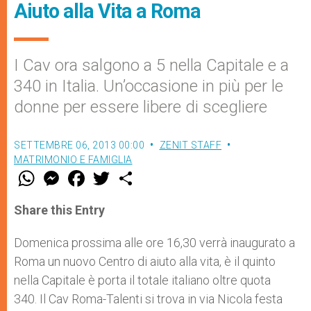
Aiuto alla Vita a Roma
I Cav ora salgono a 5 nella Capitale e a
340 in Italia. Un’occasione in più per le
donne per essere libere di scegliere
SETTEMBRE 06, 2013 00:00
ZENIT STAFF
MATRIMONIO E FAMIGLIA
W
M
F
T
S
h
e
a
w
h
a
s
c
i
a
t
s
e
t
r
Share this Entry
s
e
b
t
e
A
n
o
e
p
g
o
r
Domenica prossima alle ore 16,30 verrà inaugurato a
p
e
k
Roma un nuovo Centro di aiuto alla vita, è il quinto
r
nella Capitale è porta il totale italiano oltre quota
340. Il Cav Roma-Talenti si trova in via Nicola festa