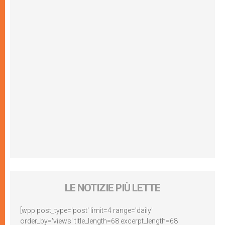
LE NOTIZIE PIÙ LETTE
[wpp post_type='post' limit=4 range='daily'
order_by='views' title_length=68 excerpt_length=68