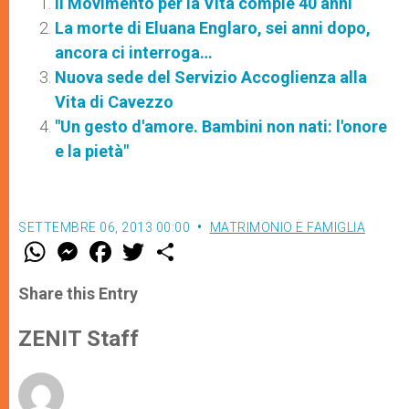
Il Movimento per la Vita compie 40 anni
La morte di Eluana Englaro, sei anni dopo,
ancora ci interroga…
Nuova sede del Servizio Accoglienza alla
Vita di Cavezzo
"Un gesto d'amore. Bambini non nati: l'onore
e la pietà"
SETTEMBRE 06, 2013 00:00
MATRIMONIO E FAMIGLIA
W
M
F
T
S
h
e
a
w
h
a
s
c
i
a
t
s
e
t
r
Share this Entry
s
e
b
t
e
A
n
o
e
p
g
o
r
ZENIT Staff
p
e
k
r