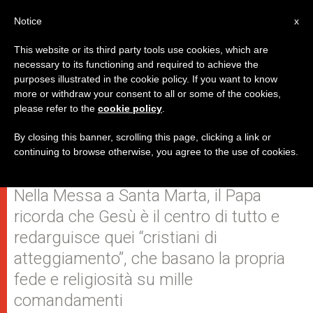
IT
Notice
x
This website or its third party tools use cookies, which are
necessary to its functioning and required to achieve the
purposes illustrated in the cookie policy. If you want to know
A coloro che cercano devozioni e
more or withdraw your consent to all or some of the cookies,
please refer to the
cookie policy
.
rivelazioni: "Ma prendi il
Vangelo!"
By closing this banner, scrolling this page, clicking a link or
continuing to browse otherwise, you agree to the use of cookies.
Nella Messa a Santa Marta, il Papa
ricorda che Gesù è il centro di tutto e
redarguisce quei “cristiani di
atteggiamento”, che basano la propria
fede e religiosità su mille
comandamenti