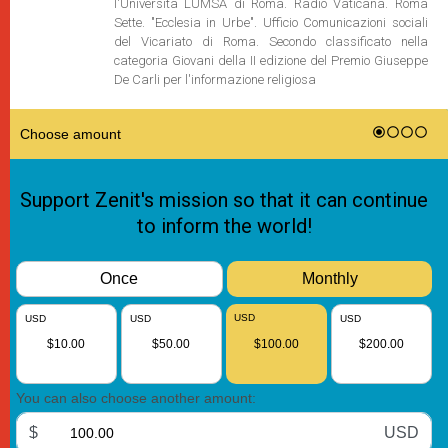
l'Università LUMSA di Roma. Radio Vaticana. Roma
Sette. "Ecclesia in Urbe". Ufficio Comunicazioni sociali
del Vicariato di Roma. Secondo classificato nella
categoria Giovani della II edizione del Premio Giuseppe
De Carli per l'informazione religiosa