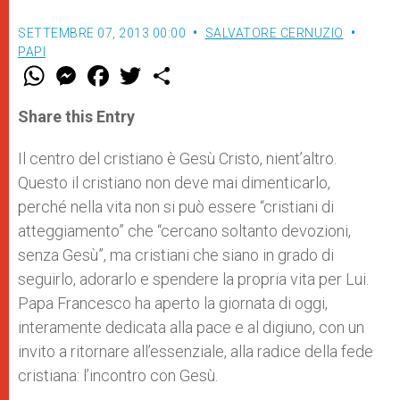
SETTEMBRE 07, 2013 00:00
SALVATORE CERNUZIO
PAPI
W
M
F
T
S
h
e
a
w
h
a
s
c
i
a
t
s
e
t
r
Share this Entry
s
e
b
t
e
A
n
o
e
p
g
o
r
Il centro del cristiano è Gesù Cristo, nient’altro.
p
e
k
Questo il cristiano non deve mai dimenticarlo,
r
perché nella vita non si può essere “cristiani di
atteggiamento” che “cercano soltanto devozioni,
senza Gesù”, ma cristiani che siano in grado di
seguirlo, adorarlo e spendere la propria vita per Lui.
Papa Francesco ha aperto la giornata di oggi,
interamente dedicata alla pace e al digiuno, con un
invito a ritornare all’essenziale, alla radice della fede
cristiana: l’incontro con Gesù.