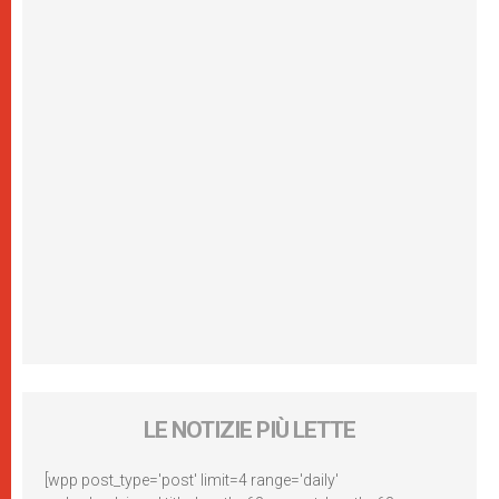
LE NOTIZIE PIÙ LETTE
[wpp post_type='post' limit=4 range='daily'