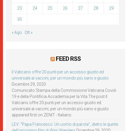
23
24
25
26
27
28
29
30
« Ago
Ott »
FEED RSS
Il Vaticano offre 20 punti per un accesso giusto ed
universale ai vaccini, per un mondo più sano e giusto
Dicembre 29, 2020
Comunicato Stampa della Commissione Vaticana Covid-
19 e della Pontificia Accademia per la Vita The post Il
Vaticano offre 20 punti per un accesso giusto ed
universale ai vaccini, per un mondo più sano e giusto
appeared first on ZENIT - Italiano.
LEV: “Papa Francesco. Un uomo di parola”, dietro le quinte
dell’omonimo film di Wim Wenders
Dicembre 29, 2020