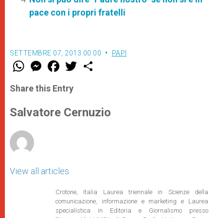
pace con i propri fratelli
SETTEMBRE 07, 2013 00:00
PAPI
W
M
F
T
S
h
e
a
w
h
a
s
c
i
a
t
s
e
t
r
Share this Entry
s
e
b
t
e
A
n
o
e
p
g
o
r
Salvatore Cernuzio
p
e
k
r
View all articles
Crotone, Italia Laurea triennale in Scienze della
comunicazione, informazione e marketing e Laurea
specialistica in Editoria e Giornalismo presso