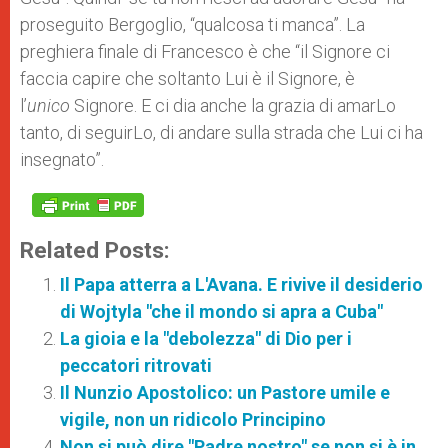
proseguito Bergoglio, “qualcosa ti manca”. La
preghiera finale di Francesco è che “il Signore ci
faccia capire che soltanto Lui è il Signore, è
l’
unico
Signore. E ci dia anche la grazia di amarLo
tanto, di seguirLo, di andare sulla strada che Lui ci ha
insegnato”.
Related Posts:
Il Papa atterra a L'Avana. E rivive il desiderio
di Wojtyla "che il mondo si apra a Cuba"
La gioia e la "debolezza" di Dio per i
peccatori ritrovati
Il Nunzio Apostolico: un Pastore umile e
vigile, non un ridicolo Principino
Non si può dire "Padre nostro" se non si è in