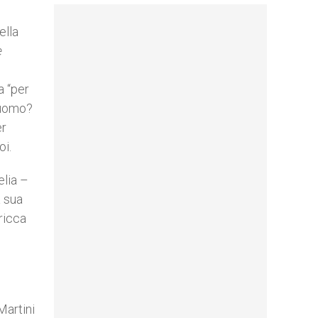
ella
e
a “per
 uomo?
er
oi.
elia –
a sua
 ricca
Martini