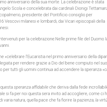
imo anniversario della sua morte. La celebrazione è stata
Angelo Scola e concelebrata dai cardinali Dionigi Tettamanz
opalmerio, presidente del Pontificio consiglio per
a 16 Vescovi milanesi e lombardi, dai Vicari episcopali della
nesi.
intervenuti per la celebrazione.Nelle prime file del Duomo l
ovanni.
he «celebrare l’Eucaristia nel primo anniversario della dipar
ilegiata per rendere grazie a Dio del bene compiuto nel su
 per tutti gli uomini continua ad accendere la speranza «
c
i questa
speranza affidabile
che deriva dalla fede incrollabil
le si fa per noi questa sera invito ad accogliere, come ci 
i varia natura, quella pace che fa fiorire
la pazienza, la virt