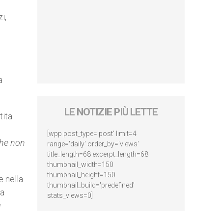
i,
a
LE NOTIZIE PIÙ LETTE
tita
o
[wpp post_type='post' limit=4
he non
range='daily' order_by='views'
title_length=68 excerpt_length=68
thumbnail_width=150
thumbnail_height=150
e nella
thumbnail_build='predefined'
ha
stats_views=0]
ù