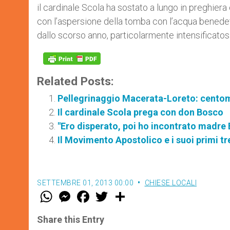
il cardinale Scola ha sostato a lungo in preghiera 
con l’aspersione della tomba con l’acqua benedett
dallo scorso anno, particolarmente intensificatosi 
Related Posts:
Pellegrinaggio Macerata-Loreto: centomil
Il cardinale Scola prega con don Bosco
"Ero disperato, poi ho incontrato madre E
Il Movimento Apostolico e i suoi primi t
SETTEMBRE 01, 2013 00:00
CHIESE LOCALI
W
M
F
T
S
h
e
a
w
h
a
s
c
i
a
t
s
e
t
r
Share this Entry
s
e
b
t
e