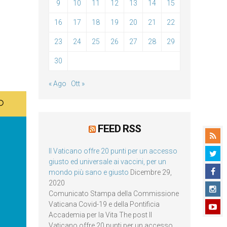
9
10
11
12
13
14
15
16
17
18
19
20
21
22
23
24
25
26
27
28
29
30
« Ago
Ott »
FEED RSS
Il Vaticano offre 20 punti per un accesso
giusto ed universale ai vaccini, per un
mondo più sano e giusto
Dicembre 29,
2020
Comunicato Stampa della Commissione
Vaticana Covid-19 e della Pontificia
Accademia per la Vita The post Il
Vaticano offre 20 punti per un accesso