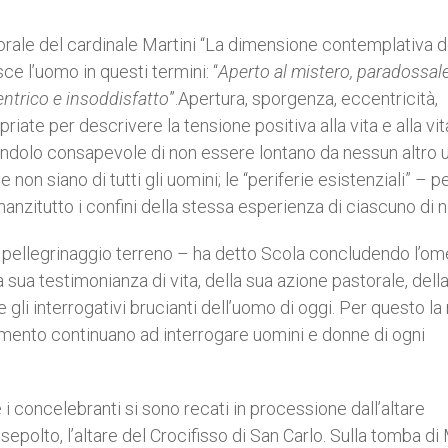
ale del cardinale Martini “La dimensione contemplativa d
ce l’uomo in questi termini: “
Aperto al mistero, paradossal
ntrico e insoddisfatto
”.Apertura, sporgenza, eccentricità,
ate per descrivere la tensione positiva alla vita e alla vit
endolo consapevole di non essere lontano da nessun altro
 siano di tutti gli uomini; le “periferie esistenziali” – p
nzitutto i confini della stessa esperienza di ciascuno di n
o pellegrinaggio terreno – ha detto Scola concludendo l’om
a sua testimonianza di vita, della sua azione pastorale, dell
e gli interrogativi brucianti dell’uomo di oggi. Per questo la
mento continuano ad interrogare uomini e donne di ogni
 i concelebranti si sono recati in processione dall’altare
polto, l’altare del Crocifisso di San Carlo. Sulla tomba di 