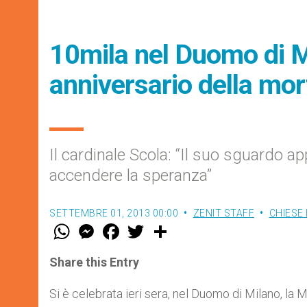
10mila nel Duomo di Mi
anniversario della mor
Il cardinale Scola: “Il suo sguardo a
accendere la speranza”
SETTEMBRE 01, 2013 00:00
ZENIT STAFF
CHIESE 
W
M
F
T
S
h
e
a
w
h
a
s
c
i
a
t
s
e
t
r
Share this Entry
s
e
b
t
e
A
n
o
e
p
g
o
r
Si è celebrata ieri sera, nel Duomo di Milano, la 
p
e
k