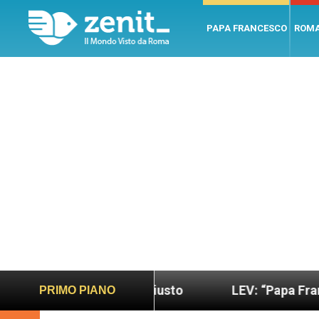
PAPA FRANCESCO
ROM
do più sano e giusto
LEV: “Papa Francesco. Un u
PRIMO PIANO