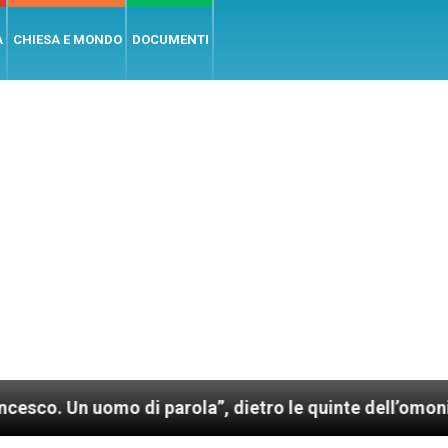
A
CHIESA E MONDO
DOCUMENTI
omo di parola”, dietro le quinte dell’omonimo film d