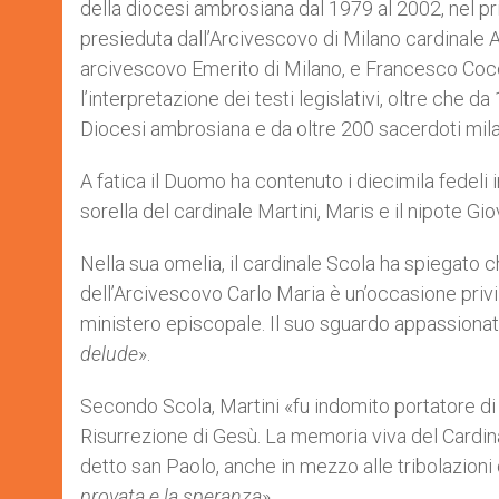
della diocesi ambrosiana dal 1979 al 2002, nel pr
r
presieduta dall’Arcivescovo di Milano cardinale 
arcivescovo Emerito di Milano, e Francesco Cocc
l’interpretazione dei testi legislativi, oltre che d
Diocesi ambrosiana e da oltre 200 sacerdoti mila
A fatica il Duomo ha contenuto i diecimila fedeli 
sorella del cardinale Martini, Maris e il nipote Gi
Nella sua omelia, il cardinale Scola ha spiegato c
dell’Arcivescovo Carlo Maria è un’occasione priv
ministero episcopale. Il suo sguardo appassionato
delude
».
Secondo Scola, Martini «fu indomito portatore d
Risurrezione di Gesù. La memoria viva del Cardina
detto san Paolo, anche in mezzo alle tribolazioni d
provata e la speranza
».