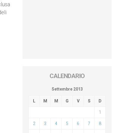
clusa
eli
CALENDARIO
Settembre 2013
L
M
M
G
V
S
D
1
2
3
4
5
6
7
8