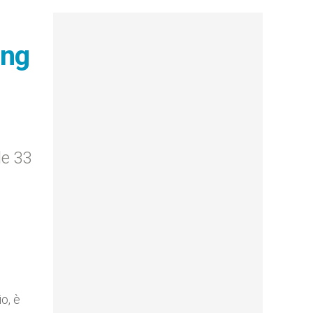
ing
le 33
o, è