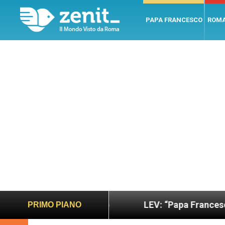
PAPA FRANCESCO
ROM
iù sano e giusto
LEV: “Papa Francesco. Un uomo 
PRIMO PIANO