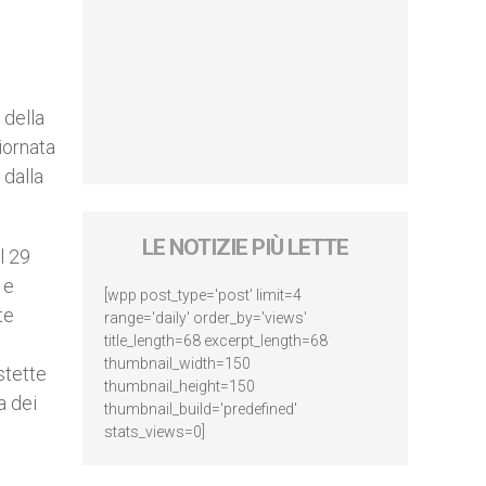
 della
iornata
 dalla
LE NOTIZIE PIÙ LETTE
l 29
 e
[wpp post_type='post' limit=4
te
range='daily' order_by='views'
title_length=68 excerpt_length=68
thumbnail_width=150
stette
thumbnail_height=150
a dei
thumbnail_build='predefined'
stats_views=0]