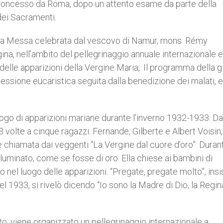
ene concesso da Roma, dopo un attento esame da parte della
 dei Sacramenti.
 una Messa celebrata dal vescovo di Namur, mons. Rémy
na, nell’ambito del pellegrinaggio annuale internazionale e
 delle apparizioni della Vergine Maria,. Il programma della g
essione eucaristica seguita dalla benedizione dei malati, e
 luogo di apparizioni mariane durante l’inverno 1932-1933. Da
 volte a cinque ragazzi: Fernande, Gilberte e Albert Voisin,
hiamata dai veggenti “La Vergine dal cuore d’oro”. Duran
illuminato, come se fosse di oro. Ella chiese ai bambini di
o nel luogo delle apparizioni. “Pregate, pregate molto”, insi
el 1933, si rivelò dicendo “Io sono la Madre di Dio, la Regin
sto, viene organizzato un pellegrinaggio internazionale a