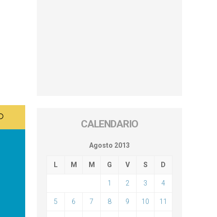
CALENDARIO
Agosto 2013
L
M
M
G
V
S
D
1
2
3
4
5
6
7
8
9
10
11