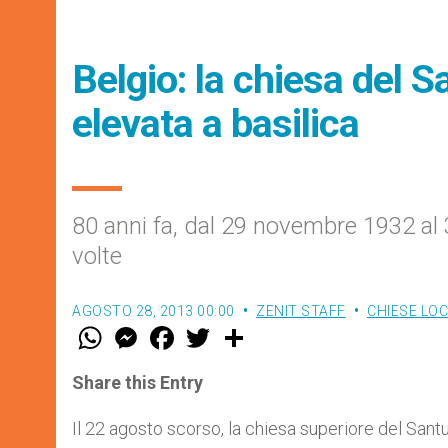
Belgio: la chiesa del 
elevata a basilica
80 anni fa, dal 29 novembre 1932 al
volte
AGOSTO 28, 2013 00:00
ZENIT STAFF
CHIESE LOC
W
M
F
T
S
h
e
a
w
h
a
s
c
i
a
t
s
e
t
r
Share this Entry
s
e
b
t
e
A
n
o
e
p
g
o
r
Il 22 agosto scorso, la chiesa superiore del Santu
p
e
k