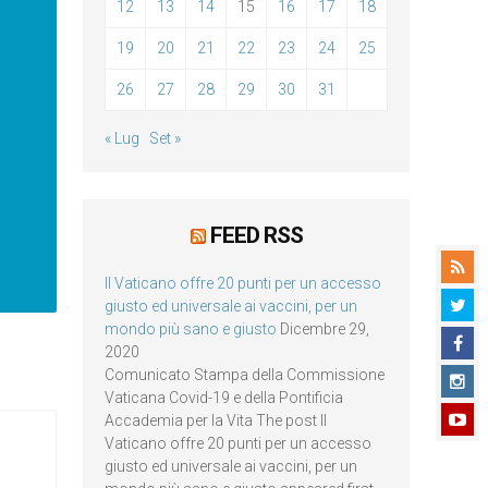
12
13
14
15
16
17
18
19
20
21
22
23
24
25
26
27
28
29
30
31
« Lug
Set »
FEED RSS
Il Vaticano offre 20 punti per un accesso
giusto ed universale ai vaccini, per un
mondo più sano e giusto
Dicembre 29,
2020
Comunicato Stampa della Commissione
Vaticana Covid-19 e della Pontificia
Accademia per la Vita The post Il
Vaticano offre 20 punti per un accesso
giusto ed universale ai vaccini, per un