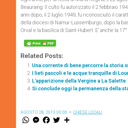
Beauraing. Il culto fu autorizzato il 2 febbraio 1
anni dopo, il 2 luglio 1949, fu riconosciuto il ​​ca
della diocesi di Namur-Lussemburgo, dopo la basi
Orval e la basilica di Saint-Hubert. E’ anche la 17°
Related Posts:
Una corrente di bene percorre la storia su
I lieti pascoli e le acque tranquille di Lo
L'apparizione della Vergine a La Salette
Si conclude oggi la permanenza della s
AGOSTO 28, 2013 00:00
CHIESE LOCALI
W
M
F
T
S
h
e
a
w
h
a
s
c
i
a