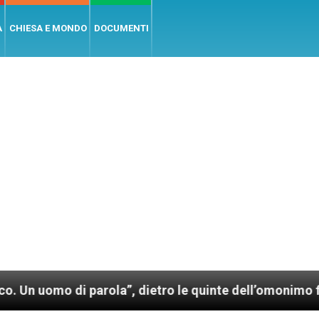
A
CHIESA E MONDO
DOCUMENTI
di parola”, dietro le quinte dell’omonimo film di Wi