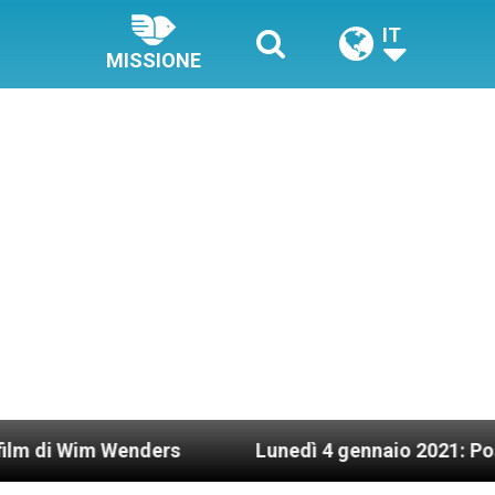
IT
MISSIONE
m Wenders
Lunedì 4 gennaio 2021: Possesso card