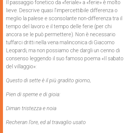
p
g
o
r
Il passaggio fonetico da «feriale» a «ferie» è molto
p
e
k
lieve. Descrive quasi l’impercettibile differenza o
r
meglio la palese e sconsolante non-differenza tra il
tempo del lavoro e il tempo delle ferie (per chi
ancora se le può permettere). Non è necessario
tuffarci dritti nella vena malinconica di Giacomo
Leopardi, ma non possiamo che dargli un cenno di
consenso leggendo il suo famoso poema «Il sabato
del villaggio»:
Questo di sette è il più gradito giorno,
Pien di speme e di gioia:
Diman tristezza e noia
Recheran l’ore, ed al travaglio usato