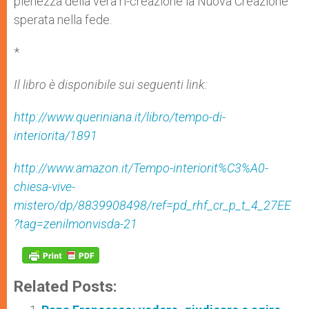
pienezza della vera ri-creazione la Nuova Creazione
sperata nella fede.
*
Il libro è disponibile sui seguenti link:
http://www.queriniana.it/libro/tempo-di-
interiorita/1891
http://www.amazon.it/Tempo-interiorit%C3%A0-
chiesa-vive-
mistero/dp/8839908498/ref=pd_rhf_cr_p_t_4_27EE
?tag=zenilmonvisda-21
Related Posts: