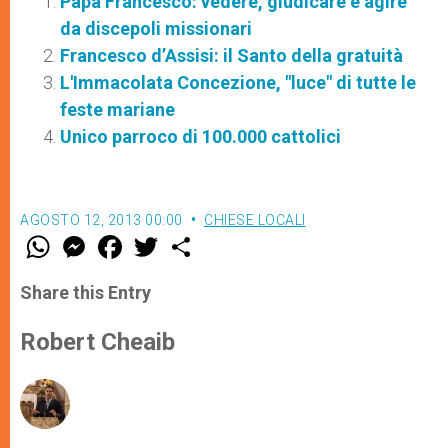
Papa Francesco: vedere, giudicare e agire
da discepoli missionari
Francesco d’Assisi: il Santo della gratuità
L'Immacolata Concezione, "luce" di tutte le
feste mariane
Unico parroco di 100.000 cattolici
AGOSTO 12, 2013 00:00
CHIESE LOCALI
W
M
F
T
S
h
e
a
w
h
a
s
c
i
a
t
s
e
t
r
Share this Entry
s
e
b
t
e
A
n
o
e
p
g
o
r
Robert Cheaib
p
e
k
r