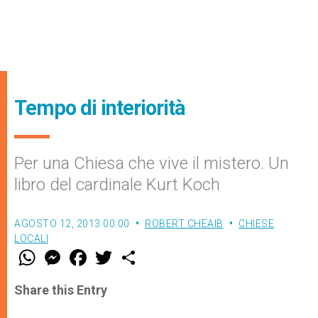
Tempo di interiorità
Per una Chiesa che vive il mistero. Un
libro del cardinale Kurt Koch
AGOSTO 12, 2013 00:00
ROBERT CHEAIB
CHIESE
LOCALI
W
M
F
T
S
h
e
a
w
h
a
s
c
i
a
t
s
e
t
r
Share this Entry
s
e
b
t
e
A
n
o
e