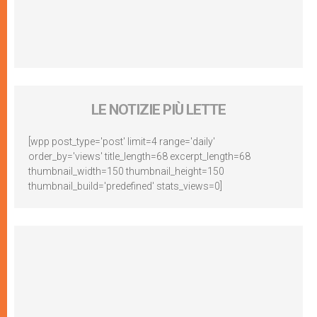
LE NOTIZIE PIÙ LETTE
[wpp post_type='post' limit=4 range='daily'
order_by='views' title_length=68 excerpt_length=68
thumbnail_width=150 thumbnail_height=150
thumbnail_build='predefined' stats_views=0]