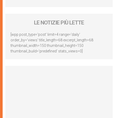
LE NOTIZIE PIÙ LETTE
[wpp post_type='post' limit=4 range='daily'
order_by='views' title_length=68 excerpt_length=68
thumbnail_width=150 thumbnail_height=150
thumbnail_build='predefined' stats_views=0]