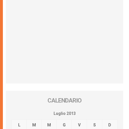
CALENDARIO
Luglio 2013
L
M
M
G
V
S
D