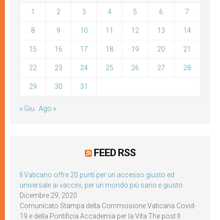
1
2
3
4
5
6
7
8
9
10
11
12
13
14
15
16
17
18
19
20
21
22
23
24
25
26
27
28
29
30
31
« Giu
Ago »
FEED RSS
Il Vaticano offre 20 punti per un accesso giusto ed
universale ai vaccini, per un mondo più sano e giusto
Dicembre 29, 2020
Comunicato Stampa della Commissione Vaticana Covid-
19 e della Pontificia Accademia per la Vita The post Il