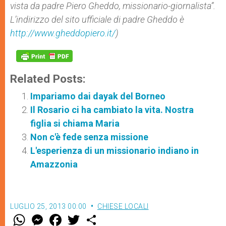
vista da padre Piero Gheddo, missionario-giornalista”.
L’indirizzo del sito ufficiale di padre Gheddo è
http://www.gheddopiero.it/
)
Related Posts:
Impariamo dai dayak del Borneo
Il Rosario ci ha cambiato la vita. Nostra
figlia si chiama Maria
Non c'è fede senza missione
L'esperienza di un missionario indiano in
Amazzonia
LUGLIO 25, 2013 00:00
CHIESE LOCALI
W
M
F
T
S
h
e
a
w
h