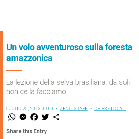
Un volo avventuroso sulla foresta
amazzonica
La lezione della selva brasiliana: da soli
non ce la facciamo
LUGLIO 25, 2013 00:00
ZENIT STAFF
CHIESE LOCALI
W
M
F
T
S
h
e
a
w
h
a
s
c
i
a
t
s
e
t
r
Share this Entry
s
e
b
t
e