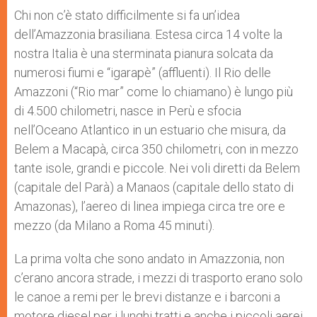
A
n
o
e
p
g
o
r
Chi non c’è stato difficilmente si fa un’idea
p
e
k
dell’Amazzonia brasiliana. Estesa circa 14 volte la
r
nostra Italia è una sterminata pianura solcata da
numerosi fiumi e “igarapè” (affluenti). Il Rio delle
Amazzoni (“Rio mar” come lo chiamano) è lungo più
di 4.500 chilometri, nasce in Perù e sfocia
nell’Oceano Atlantico in un estuario che misura, da
Belem a Macapà, circa 350 chilometri, con in mezzo
tante isole, grandi e piccole. Nei voli diretti da Belem
(capitale del Parà) a Manaos (capitale dello stato di
Amazonas), l’aereo di linea impiega circa tre ore e
mezzo (da Milano a Roma 45 minuti).
La prima volta che sono andato in Amazzonia, non
c’erano ancora strade, i mezzi di trasporto erano solo
le canoe a remi per le brevi distanze e i barconi a
motore diesel per i lunghi tratti e anche i piccoli aerei