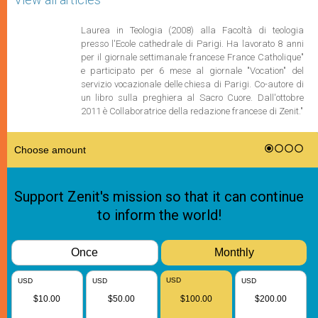
Laurea in Teologia (2008) alla Facoltà di teologia
presso l'Ecole cathedrale di Parigi. Ha lavorato 8 anni
per il giornale settimanale francese France Catholique"
e participato per 6 mese al giornale "Vocation" del
servizio vocazionale delle chiesa di Parigi. Co-autore di
un libro sulla preghiera al Sacro Cuore. Dall'ottobre
2011 è Collaboratrice della redazione francese di Zenit."