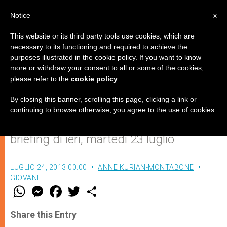
IT
Notice
x
This website or its third party tools use cookies, which are
necessary to its functioning and required to achieve the
purposes illustrated in the cookie policy. If you want to know
Papa Francesco incontrerà i
more or withdraw your consent to all or some of the cookies,
please refer to the
cookie policy
.
giovani argentini
By closing this banner, scrolling this page, clicking a link or
continuing to browse otherwise, you agree to the use of cookies.
Lo ha annunciato padre Lombardi nel
briefing di ieri, martedì 23 luglio
LUGLIO 24, 2013 00:00
ANNE KURIAN-MONTABONE
GIOVANI
W
M
F
T
S
h
e
a
w
h
a
s
c
i
a
t
s
e
t
r
Share this Entry
s
e
b
t
e