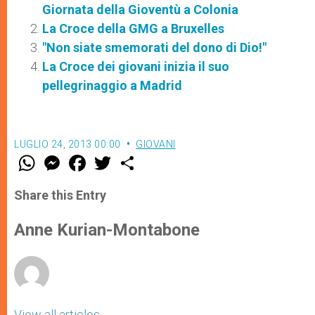
Giornata della Gioventù a Colonia
La Croce della GMG a Bruxelles
"Non siate smemorati del dono di Dio!"
La Croce dei giovani inizia il suo
pellegrinaggio a Madrid
LUGLIO 24, 2013 00:00
GIOVANI
W
M
F
T
S
h
e
a
w
h
a
s
c
i
a
t
s
e
t
r
Share this Entry
s
e
b
t
e
A
n
o
e
p
g
o
r
Anne Kurian-Montabone
p
e
k
r
View all articles