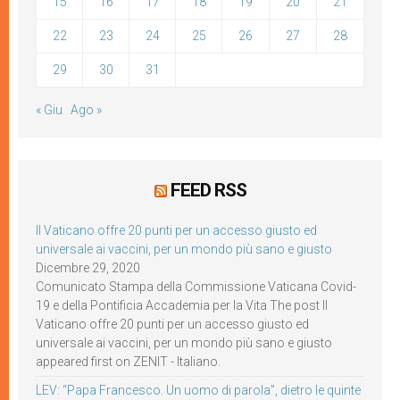
15
16
17
18
19
20
21
22
23
24
25
26
27
28
29
30
31
« Giu
Ago »
FEED RSS
Il Vaticano offre 20 punti per un accesso giusto ed
universale ai vaccini, per un mondo più sano e giusto
Dicembre 29, 2020
Comunicato Stampa della Commissione Vaticana Covid-
19 e della Pontificia Accademia per la Vita The post Il
Vaticano offre 20 punti per un accesso giusto ed
universale ai vaccini, per un mondo più sano e giusto
appeared first on ZENIT - Italiano.
LEV: “Papa Francesco. Un uomo di parola”, dietro le quinte