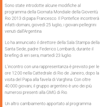
A
n
o
e
p
g
o
r
Sono state introdotte alcune modifiche al
p
e
k
programma della Giornata Mondiale della Gioventù
r
Rio 2013 di papa Francesco. Il Pontefice incontrerà
infatti domani, giovedì 25 luglio, i giovani pellegrini
venuti dall’Argentina.
Lo ha annunciato il direttore della Sala Stampa della
Santa Sede, padre Federico Lombardi, durante il
briefing di ieri sera, martedì 23 luglio.
L’incontro con una rappresentanza è previsto per le
ore 12.00 nella Cattedrale di Rio de Janeiro, dopo la
visita del Papa alla favela di Varghina. Con oltre
40.000 giovani, il gruppo argentino è uno dei più
numerosi presenti alla GMG di Rio.
Un altro cambiamento apportato al programma