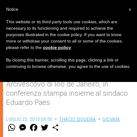
IT
Notice
x
This website or its third party tools use cookies, which are
necessary to its functioning and required to achieve the
purposes illustrated in the cookie policy. If you want to know
"In questi giorni, tutte le strade
more or withdraw your consent to all or some of the cookies,
please refer to the
cookie policy
.
portano a Rio de Janeiro"
By closing this banner, scrolling this page, clicking a link or
continuing to browse otherwise, you agree to the use of cookies.
Monsignor Orani Tempesta,
Arcivescovo di Rio de Janeiro, in
conferenza stampa insieme al sindaco
Eduardo Paes
LUGLIO 22, 2013 00:00
THÁCIO SIQUEIRA
GIOVANI
W
M
F
T
S
h
e
a
w
h
a
s
c
i
a