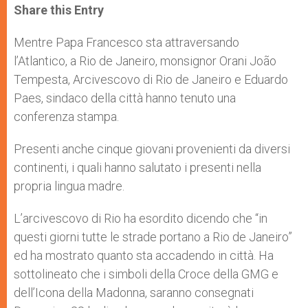
t
s
e
t
r
Share this Entry
s
e
b
t
e
A
n
o
e
p
g
o
r
Mentre Papa Francesco sta attraversando
p
e
k
l’Atlantico, a Rio de Janeiro, monsignor Orani João
r
Tempesta, Arcivescovo di Rio de Janeiro e Eduardo
Paes, sindaco della città hanno tenuto una
conferenza stampa.
Presenti anche cinque giovani provenienti da diversi
continenti, i quali hanno salutato i presenti nella
propria lingua madre.
L’arcivescovo di Rio ha esordito dicendo che “in
questi giorni tutte le strade portano a Rio de Janeiro”
ed ha mostrato quanto sta accadendo in città. Ha
sottolineato che i simboli della Croce della GMG e
dell’Icona della Madonna, saranno consegnati