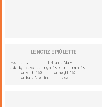
LE NOTIZIE PIÙ LETTE
[wpp post_type='post' limit=4 range='daily'
order_by='views' title_length=68 excerpt_length=68
thumbnail_width=150 thumbnail_height=150
thumbnail_build='predefined' stats_views=0]