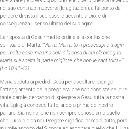
dovrà fare (le preoccupazioni), e in quello che sta facendo
nel suo continuo muoversi (le agitazioni), a tal punto da
perdere di vista il suo essere accanto a Dio, e di
conseguenza il senso ultimo del suo agire.
La risposta di Gesù rimette ordine alla confusione
spirituale di Marta:
“Marta, Marta, tu ti preoccupi e ti agiti
per molte cose, ma una sola è la cosa di cui c'è bisogno.
Maria si è scelta la parte migliore, che non le sarà tolta».”
(Lc 10,41-42)
.
Maria seduta ai piedi di Gesù per ascoltare, dipinge
l’’atteggiamento della preghiera, che non consiste nel dire
tante parole, cercando di spiegare a Gesù tutta la nostra
vita. Egli già conosce tutto, ancora prima del nostro
parlare. Siamo noi che non sempre conosciamo quello
che Lui vuole da noi. Pregare significa, prima di tutto, porsi
in umile ascolto del Signore ed ascoltare quello che Lui ha