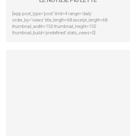
LE NOTIZIE PIÙ LETTE
[wpp post_type='post' limit=4 range='daily'
order_by='views' title_length=68 excerpt_length=68
thumbnail_width=150 thumbnail_height=150
thumbnail_build='predefined' stats_views=0]