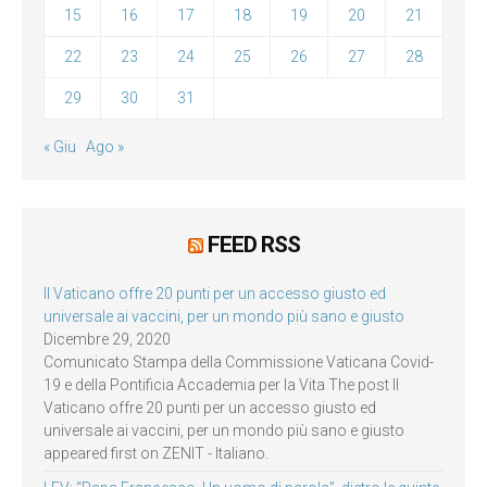
15
16
17
18
19
20
21
22
23
24
25
26
27
28
29
30
31
« Giu
Ago »
FEED RSS
Il Vaticano offre 20 punti per un accesso giusto ed
universale ai vaccini, per un mondo più sano e giusto
Dicembre 29, 2020
Comunicato Stampa della Commissione Vaticana Covid-
19 e della Pontificia Accademia per la Vita The post Il
Vaticano offre 20 punti per un accesso giusto ed
universale ai vaccini, per un mondo più sano e giusto
appeared first on ZENIT - Italiano.