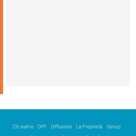
Chi siamo
DPF
Diffusione
La Proprietà
Servizi