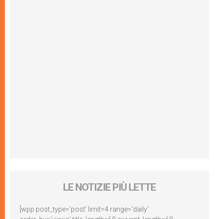
LE NOTIZIE PIÙ LETTE
[wpp post_type='post' limit=4 range='daily'