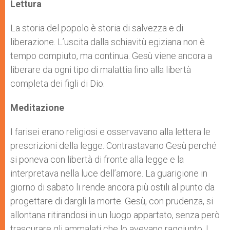
p
g
o
r
Lettura
p
e
k
r
La storia del popolo è storia di salvezza e di
liberazione. L’uscita dalla schiavitù egiziana non è
tempo compiuto, ma continua. Gesù viene ancora a
liberare da ogni tipo di malattia fino alla libertà
completa dei figli di Dio.
Meditazione
I farisei erano religiosi e osservavano alla lettera le
prescrizioni della legge. Contrastavano Gesù perché
si poneva con libertà di fronte alla legge e la
interpretava nella luce dell’amore. La guarigione in
giorno di sabato li rende ancora più ostili al punto da
progettare di dargli la morte. Gesù, con prudenza, si
allontana ritirandosi in un luogo appartato, senza però
trascurare gli ammalati che lo avevano raggiunto. I