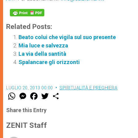
Related Posts:
Beato colui che vigila sul suo presente
Mia luce e salvezza
La via della santità
Spalancare gli orizzonti
LUGLIO 20, 2013 00:00
SPIRITUALITÀ E PREGHIERA
W
M
F
T
S
h
e
a
w
h
a
s
c
i
a
t
s
e
t
r
Share this Entry
s
e
b
t
e
A
n
o
e
p
g
o
r
ZENIT Staff
p
e
k
r