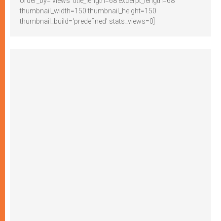
order_by='views' title_length=68 excerpt_length=68
thumbnail_width=150 thumbnail_height=150
thumbnail_build='predefined' stats_views=0]