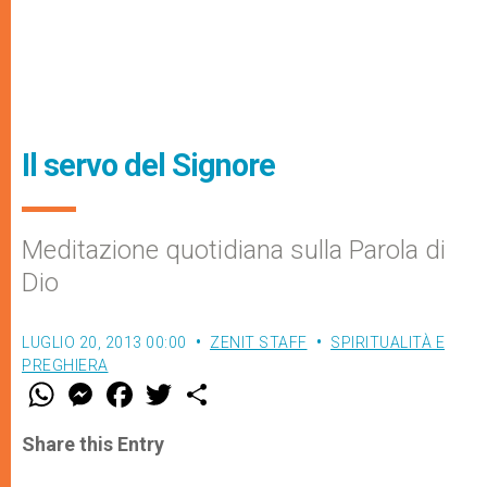
Il servo del Signore
Meditazione quotidiana sulla Parola di
Dio
LUGLIO 20, 2013 00:00
ZENIT STAFF
SPIRITUALITÀ E
PREGHIERA
W
M
F
T
S
h
e
a
w
h
a
s
c
i
a
t
s
e
t
r
Share this Entry
s
e
b
t
e
A
n
o
e