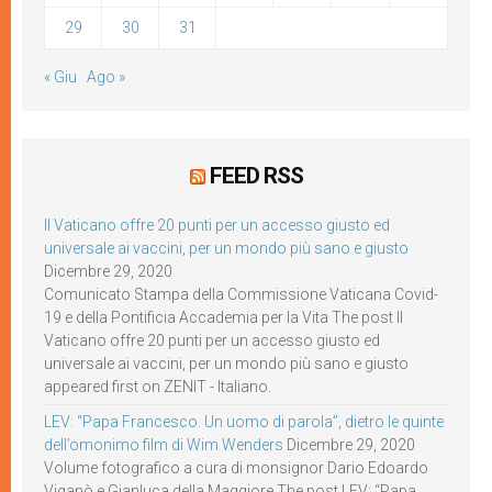
29
30
31
« Giu
Ago »
FEED RSS
Il Vaticano offre 20 punti per un accesso giusto ed
universale ai vaccini, per un mondo più sano e giusto
Dicembre 29, 2020
Comunicato Stampa della Commissione Vaticana Covid-
19 e della Pontificia Accademia per la Vita The post Il
Vaticano offre 20 punti per un accesso giusto ed
universale ai vaccini, per un mondo più sano e giusto
appeared first on ZENIT - Italiano.
LEV: “Papa Francesco. Un uomo di parola”, dietro le quinte
dell’omonimo film di Wim Wenders
Dicembre 29, 2020
Volume fotografico a cura di monsignor Dario Edoardo
Viganò e Gianluca della Maggiore The post LEV: “Papa