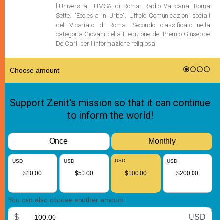
l'Università LUMSA di Roma. Radio Vaticana. Roma
Sette. "Ecclesia in Urbe". Ufficio Comunicazioni sociali
del Vicariato di Roma. Secondo classificato nella
categoria Giovani della II edizione del Premio Giuseppe
De Carli per l'informazione religiosa