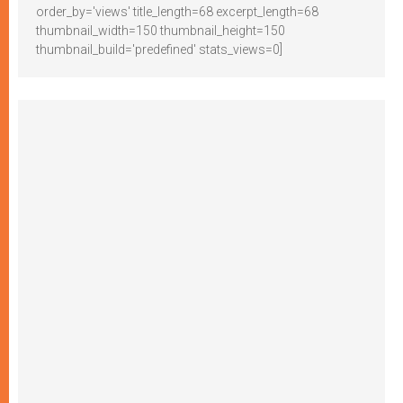
order_by='views' title_length=68 excerpt_length=68
thumbnail_width=150 thumbnail_height=150
thumbnail_build='predefined' stats_views=0]