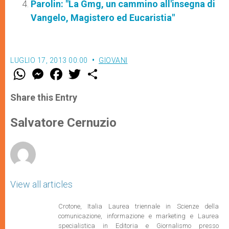
Parolin: "La Gmg, un cammino all'insegna di
Vangelo, Magistero ed Eucaristia"
LUGLIO 17, 2013 00:00
GIOVANI
W
M
F
T
S
h
e
a
w
h
a
s
c
i
a
t
s
e
t
r
Share this Entry
s
e
b
t
e
A
n
o
e
p
g
o
r
Salvatore Cernuzio
p
e
k
r
View all articles
Crotone, Italia Laurea triennale in Scienze della
comunicazione, informazione e marketing e Laurea
specialistica in Editoria e Giornalismo presso