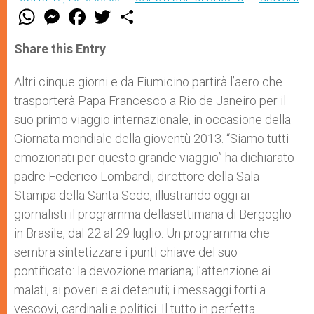
W
M
F
T
S
h
e
a
w
h
a
s
c
i
a
t
s
e
t
r
Share this Entry
s
e
b
t
e
A
n
o
e
p
g
o
r
Altri cinque giorni e da Fiumicino partirà l’aero che
p
e
k
trasporterà Papa Francesco a Rio de Janeiro per il
r
suo primo viaggio internazionale, in occasione della
Giornata mondiale della gioventù 2013. “Siamo tutti
emozionati per questo grande viaggio” ha dichiarato
padre Federico Lombardi, direttore della Sala
Stampa della Santa Sede, illustrando oggi ai
giornalisti il programma dellasettimana di Bergoglio
in Brasile, dal 22 al 29 luglio. Un programma che
sembra sintetizzare i punti chiave del suo
pontificato: la devozione mariana; l’attenzione ai
malati, ai poveri e ai detenuti; i messaggi forti a
vescovi, cardinali e politici. Il tutto in perfetta