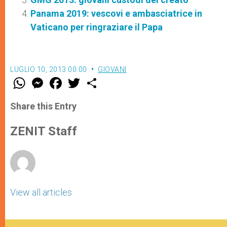
Panama 2019: vescovi e ambasciatrice in
Vaticano per ringraziare il Papa
LUGLIO 10, 2013 00:00
GIOVANI
W
M
F
T
S
h
e
a
w
h
a
s
c
i
a
t
s
e
t
r
Share this Entry
s
e
b
t
e
A
n
o
e
p
g
o
r
ZENIT Staff
p
e
k
r
View all articles