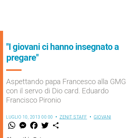
"I giovani ci hanno insegnato a
pregare"
Aspettando papa Francesco alla GMG
con il servo di Dio card. Eduardo
Francisco Pironio
LUGLIO 10, 2013 00:00
ZENIT STAFF
GIOVANI
W
M
F
T
S
h
e
a
w
h
a
s
c
i
a
t
s
e
t
r