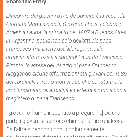
Share this Entry
s
e
b
t
e
A
n
o
e
p
g
o
r
L’incontro dei giovani a Rio de Janeiro è la seconda
p
e
k
Giornata Mondiale della Gioventù che si celebra in
r
America Latina: la prima fu nel 1987 a Buenos Aires
in Argentina, patria non solo dell’attuale papa
Francesco, ma anche dell’allora principale
organizzatore, ossia il cardinal Eduardo Francisco
Pironio. In attesa del viaggio di papa Francesco,
rileggendo alcune affermazioni sui giovani del 1986
del cardinale Pironio, non si può che constatare la
loro lungimiranza, attualità e perfetta sintonia con il
magistero di papa Francesco.
I giovani ci hanno insegnato a pregare. […] Da una
parte i giovani si sentono chiamati a fare qualcosa.
Dall’altra si rendono conto dolorosamente