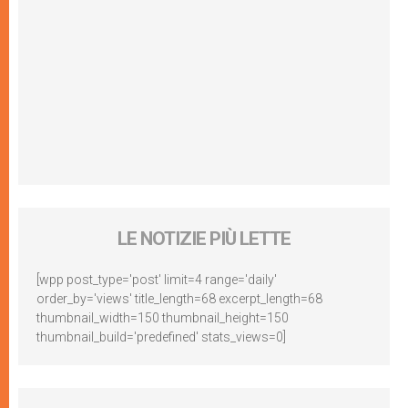
LE NOTIZIE PIÙ LETTE
[wpp post_type='post' limit=4 range='daily'
order_by='views' title_length=68 excerpt_length=68
thumbnail_width=150 thumbnail_height=150
thumbnail_build='predefined' stats_views=0]