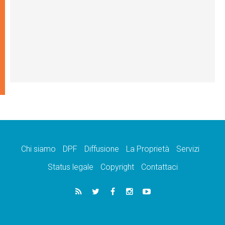
Chi siamo
DPF
Diffusione
La Proprietà
Servizi
Status legale
Copyright
Contattaci