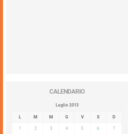
CALENDARIO
Luglio 2013
L
M
M
G
V
S
D
1
2
3
4
5
6
7