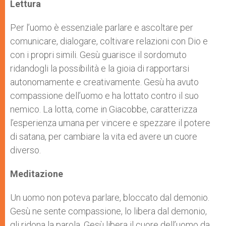
p
g
o
r
Lettura
p
e
k
r
Per l’uomo è essenziale parlare e ascoltare per
comunicare, dialogare, coltivare relazioni con Dio e
con i propri simili. Gesù guarisce il sordomuto
ridandogli la possibilità e la gioia di rapportarsi
autonomamente e creativamente. Gesù ha avuto
compassione dell’uomo e ha lottato contro il suo
nemico. La lotta, come in Giacobbe, caratterizza
l’esperienza umana per vincere e spezzare il potere
di satana, per cambiare la vita ed avere un cuore
diverso.
Meditazione
Un uomo non poteva parlare, bloccato dal demonio.
Gesù ne sente compassione, lo libera dal demonio,
gli ridona la parola. Gesù libera il cuore dell’uomo da