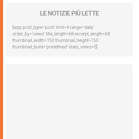
LE NOTIZIE PIÙ LETTE
[wpp post_type='post' limit=4 range='daily'
order_by='views' title_length=68 excerpt_length=68
thumbnail_width=150 thumbnail_height=150
thumbnail_build='predefined' stats_views=0]