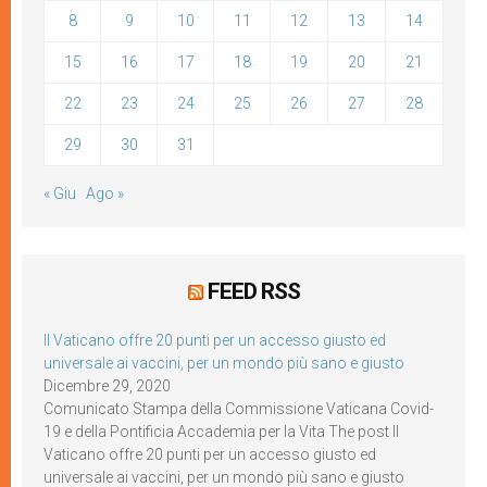
8
9
10
11
12
13
14
15
16
17
18
19
20
21
22
23
24
25
26
27
28
29
30
31
« Giu
Ago »
FEED RSS
Il Vaticano offre 20 punti per un accesso giusto ed
universale ai vaccini, per un mondo più sano e giusto
Dicembre 29, 2020
Comunicato Stampa della Commissione Vaticana Covid-
19 e della Pontificia Accademia per la Vita The post Il
Vaticano offre 20 punti per un accesso giusto ed
universale ai vaccini, per un mondo più sano e giusto