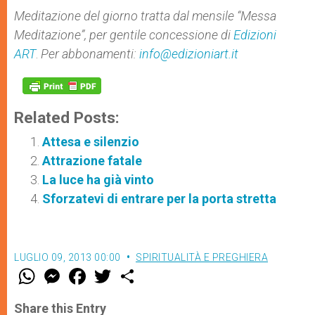
Meditazione del giorno tratta dal mensile “Messa
Meditazione”, per gentile concessione di
Edizioni
ART
.
Per abbonamenti:
info@edizioniart.it
Related Posts:
Attesa e silenzio
Attrazione fatale
La luce ha già vinto
Sforzatevi di entrare per la porta stretta
LUGLIO 09, 2013 00:00
SPIRITUALITÀ E PREGHIERA
W
M
F
T
S
h
e
a
w
h
a
s
c
i
a
t
s
e
t
r
Share this Entry