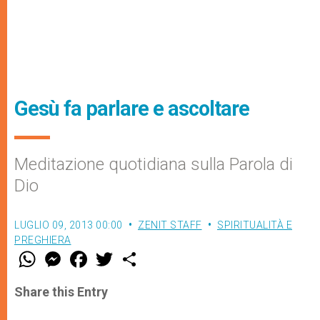
Gesù fa parlare e ascoltare
Meditazione quotidiana sulla Parola di
Dio
LUGLIO 09, 2013 00:00
ZENIT STAFF
SPIRITUALITÀ E
PREGHIERA
W
M
F
T
S
h
e
a
w
h
a
s
c
i
a
t
s
e
t
r
Share this Entry
s
e
b
t
e
A
n
o
e