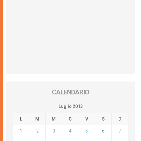
CALENDARIO
Luglio 2013
L
M
M
G
V
S
D
1
2
3
4
5
6
7