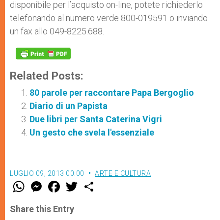
disponibile per l’acquisto on-line, potete richiederlo
telefonando al numero verde 800-019591 o inviando
un fax allo 049-8225.688.
Related Posts:
80 parole per raccontare Papa Bergoglio
Diario di un Papista
Due libri per Santa Caterina Vigri
Un gesto che svela l'essenziale
LUGLIO 09, 2013 00:00
ARTE E CULTURA
W
M
F
T
S
h
e
a
w
h
a
s
c
i
a
t
s
e
t
r
Share this Entry
s
e
b
t
e