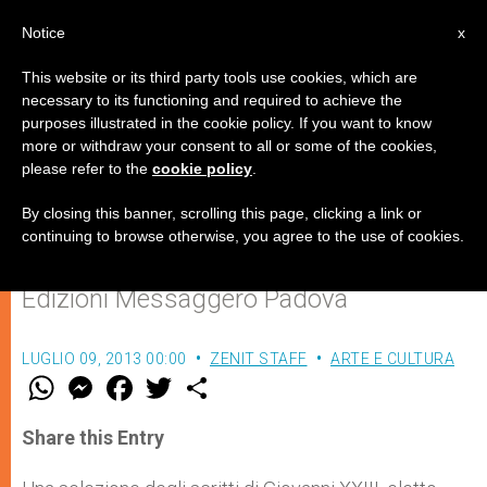
IT
Notice
x
This website or its third party tools use cookies, which are
necessary to its functioning and required to achieve the
purposes illustrated in the cookie policy. If you want to know
"Giovanni XXIII. Primavera di
more or withdraw your consent to all or some of the cookies,
please refer to the
cookie policy
.
speranza", di Piero Lazzarin
By closing this banner, scrolling this page, clicking a link or
continuing to browse otherwise, you agree to the use of cookies.
Segnalazioni librarie da parte delle
Edizioni Messaggero Padova
LUGLIO 09, 2013 00:00
ZENIT STAFF
ARTE E CULTURA
W
M
F
T
S
h
e
a
w
h
a
s
c
i
a
t
s
e
t
r
Share this Entry
s
e
b
t
e
A
n
o
e
p
g
o
r