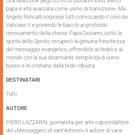
Una selezione degli scritti di Giovanni XXIII, eletto
p
e
k
papa in età avanzata come uomo di transizionei. Ma
r
Angelo Roncalli sorprese tutti convocando il concilio
Vaticano II e ponendo le basi di un profondo
rinnovamento della chiesa. Papa Giovanni, sotto la
spinta dello Spirito, recuperò la genuina freschezza
del messaggio evangelico, offrendolo ai fedeli e al
mondo con la sua disarmante semplicità di uomo
buono e di cristiano dalla fede robusta.
DESTINATARI
Tutti.
AUTORE
PIERO LAZZARIN, giornalista, per anni caporedattore
del «Messaggero di sant’Antonio» è autore di varie