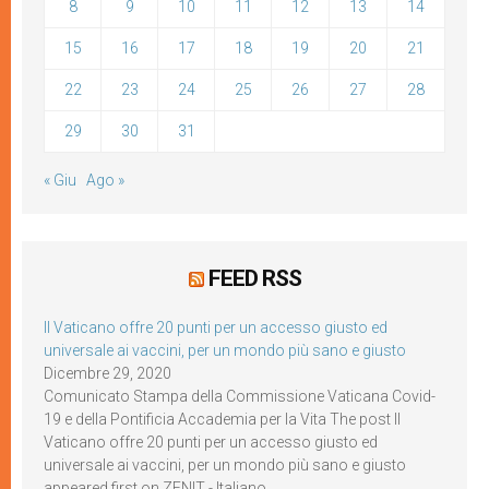
8
9
10
11
12
13
14
15
16
17
18
19
20
21
22
23
24
25
26
27
28
29
30
31
« Giu
Ago »
FEED RSS
Il Vaticano offre 20 punti per un accesso giusto ed
universale ai vaccini, per un mondo più sano e giusto
Dicembre 29, 2020
Comunicato Stampa della Commissione Vaticana Covid-
19 e della Pontificia Accademia per la Vita The post Il
Vaticano offre 20 punti per un accesso giusto ed
universale ai vaccini, per un mondo più sano e giusto
appeared first on ZENIT - Italiano.