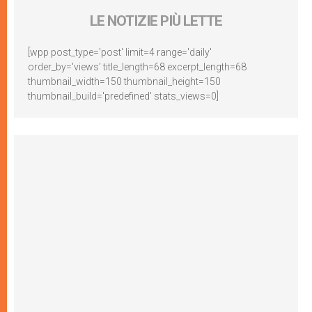
LE NOTIZIE PIÙ LETTE
[wpp post_type='post' limit=4 range='daily'
order_by='views' title_length=68 excerpt_length=68
thumbnail_width=150 thumbnail_height=150
thumbnail_build='predefined' stats_views=0]