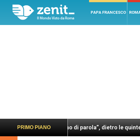
PAPA FRANCESCO
ROM
esco. Un uomo di parola”, dietro le quinte dell’omon
PRIMO PIANO