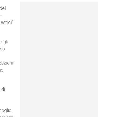
e
del
 –
estici”
 egli
sso
zazioni
ne
 di
goglio