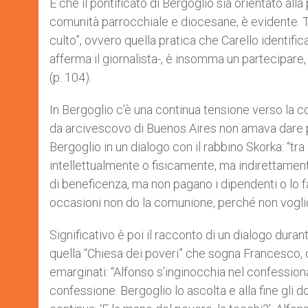
E che il pontificato di Bergoglio sia orientato all
comunità parrocchiale e diocesane, è evidente.
culto”, ovvero quella pratica che Carello identifica
afferma il giornalista-, è insomma un partecipare
(p. 104).
In Bergoglio c’è una continua tensione verso la coer
da arcivescovo di Buenos Aires non amava dare p
Bergoglio in un dialogo con il rabbino Skorka: “t
intellettualmente o fisicamente, ma indirettament
di beneficenza, ma non pagano i dipendenti o lo fa
occasioni non do la comunione, perché non voglio 
Significativo è poi il racconto di un dialogo duran
quella “Chiesa dei poveri” che sogna Francesco, ch
emarginati: “Alfonso s’inginocchia nel confessional
confessione. Bergoglio lo ascolta e alla fine gli d