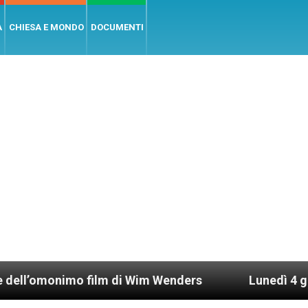
A
CHIESA E MONDO
DOCUMENTI
imo film di Wim Wenders
Lunedì 4 gennaio 2021: