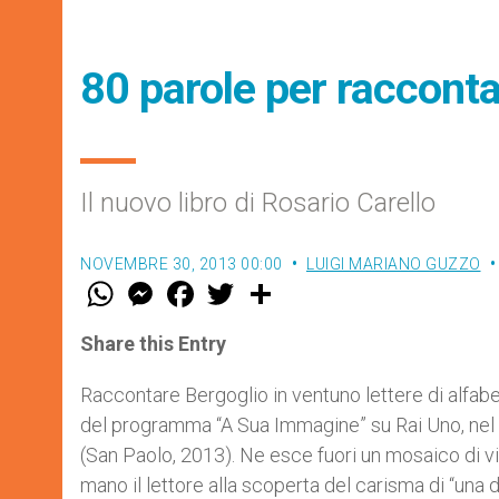
80 parole per raccont
Il nuovo libro di Rosario Carello
NOVEMBRE 30, 2013 00:00
LUIGI MARIANO GUZZO
W
M
F
T
S
h
e
a
w
h
a
s
c
i
a
t
s
e
t
r
Share this Entry
s
e
b
t
e
A
n
o
e
p
g
o
r
Raccontare Bergoglio in ventuno lettere di alfabe
p
e
k
del programma “A Sua Immagine” su Rai Uno, nel li
r
(San Paolo, 2013). Ne esce fuori un mosaico di 
mano il lettore alla scoperta del carisma di “una d