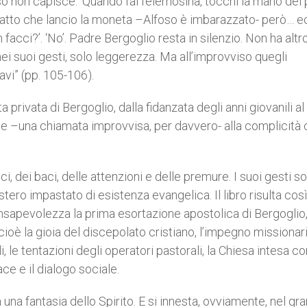
nso non capisce. ‘Quando fai l’elemosina, tocchi la mano del
o esatto che lancio la moneta –Alfoso è imbarazzato- però… 
in facci?’. ‘No’. Padre Bergoglio resta in silenzio. Non ha altr
nei suoi gesti, solo leggerezza. Ma all’improvviso quegli
ravi” (pp. 105-106).
 privata di Bergoglio, dalla fidanzata degli anni giovanili al
one –una chiamata improvvisa, per davvero- alla complicità 
i, dei baci, delle attenzioni e delle premure. I suoi gesti s
ero impastato di esistenza evangelica. Il libro risulta cos
sapevolezza la prima esortazione apostolica di Bergoglio
cioè la gioia del discepolato cristiano, l’impegno missionar
, le tentazioni degli operatori pastorali, la Chiesa intesa 
ace e il dialogo sociale.
na fantasia dello Spirito. E si innesta, ovviamente, nel gr