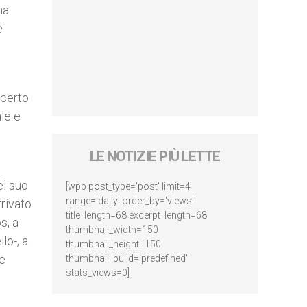
na
e
 certo
ale e
LE NOTIZIE PIÙ LETTE
el suo
[wpp post_type='post' limit=4
range='daily' order_by='views'
rivato
title_length=68 excerpt_length=68
s, a
thumbnail_width=150
lo-, a
thumbnail_height=150
he
thumbnail_build='predefined'
stats_views=0]