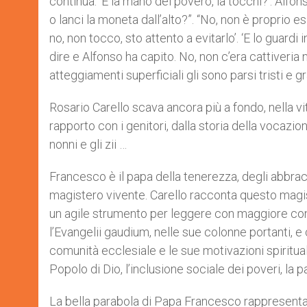
continua: ‘E la mano del povero, la tocchi?’. Alfo
o lanci la moneta dall’alto?”. “No, non è propri
no, non tocco, sto attento a evitarlo’. ‘E lo guardi 
dire e Alfonso ha capito. No, non c’era cattiveria 
atteggiamenti superficiali gli sono parsi tristi e g
Rosario Carello scava ancora più a fondo, nella vita
rapporto con i genitori, dalla storia della vocazi
nonni e gli zii …
Francesco è il papa della tenerezza, degli abbracc
magistero vivente. Carello racconta questo magist
un agile strumento per leggere con maggiore con
l’Evangelii gaudium, nelle sue colonne portanti, e 
comunità ecclesiale e le sue motivazioni spirituali
Popolo di Dio, l’inclusione sociale dei poveri, la p
La bella parabola di Papa Francesco rappresenta u