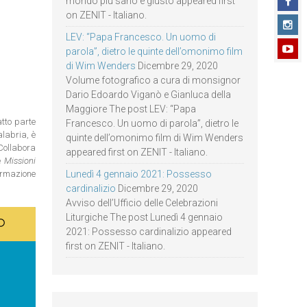
mondo più sano e giusto appeared first
on ZENIT - Italiano.
LEV: “Papa Francesco. Un uomo di
parola”, dietro le quinte dell’omonimo film
di Wim Wenders
Dicembre 29, 2020
Volume fotografico a cura di monsignor
Dario Edoardo Viganò e Gianluca della
Maggiore The post LEV: “Papa
atto parte
Francesco. Un uomo di parola”, dietro le
alabria, è
quinte dell’omonimo film di Wim Wenders
Collabora
appeared first on ZENIT - Italiano.
 e
Missioni
formazione
Lunedì 4 gennaio 2021: Possesso
cardinalizio
Dicembre 29, 2020
Avviso dell’Ufficio delle Celebrazioni
Liturgiche The post Lunedì 4 gennaio
2021: Possesso cardinalizio appeared
first on ZENIT - Italiano.