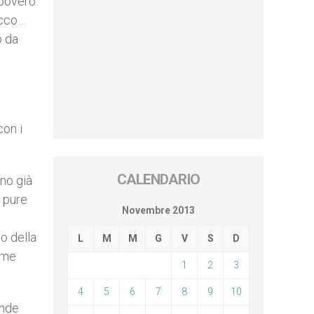
 povero
ecco…
o da
con i
CALENDARIO
ono già
ì pure
Novembre 2013
,
io della
L
M
M
G
V
S
D
come
1
2
3
4
5
6
7
8
9
10
ande