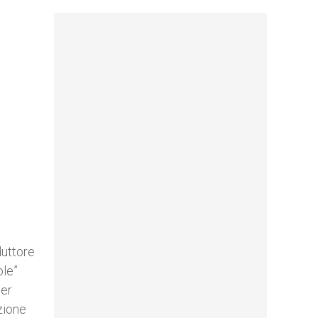
duttore
ole”
per
uzione