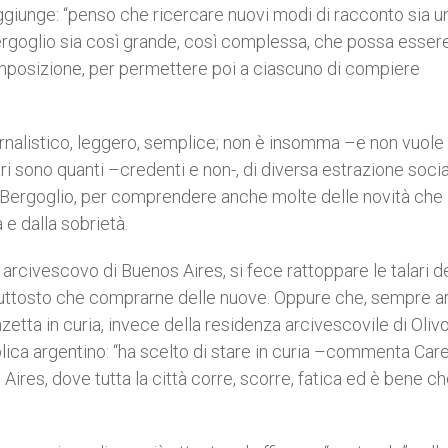
ggiunge: “penso che ricercare nuovi modi di racconto sia u
Bergoglio sia così grande, così complessa, che possa esser
posizione, per permettere poi a ciascuno di compiere
 giornalistico, leggero, semplice; non è insomma –e non vuole
ari sono quanti –credenti e non-, di diversa estrazione soci
 Bergoglio, per comprendere anche molte delle novità che
 e dalla sobrietà.
arcivescovo di Buenos Aires, si fece rattoppare le talari d
piuttosto che comprarne delle nuove. Oppure che, sempre ar
etta in curia, invece della residenza arcivescovile di Olivo
ica argentino: “ha scelto di stare in curia –commenta Carel
Aires, dove tutta la città corre, scorre, fatica ed è bene c