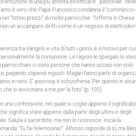
a promozione di una più attenta ed efficace “pastorale” nell
 Tanto è vero che Papa Francesco condanna il “commercio 
 nel “listino prezzi” di molte parrocchie: “l’offerta in Chiesa
, non un accampare diritti come in un negozio di elettrodom
enza tra Vangelo e vita di tutti i giorni; è il motivo per cui
ersonalmente la comunione. Le ragioni le spiegalo lo ste
ra i parrocchiani ci sono persone che hanno ucciso non solo
e, pagando stipendi ingiusti. Magari fanno parte di organiz
nno in nero. E’ ipocrisia, è schizofrenia. Per questo in alcu
che si avvicinano a me per la foto” (p. 105).
te una confessione, nel quale si coglie appieno il significato
e significa stare appieno dalla parte degli ultimi e degli
e. Saluta il sacerdote, ma non lo riconosce. Inizia la
omanda: ‘Tu fai l’elemosina?’. Alfonso risponde di sì, ma Ber