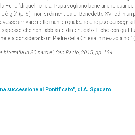
llo –uno “di quelli che al Papa vogliono bene anche quando
c’è già” (p. 8)- non si dimentica di Benedetto XVI ed in un 
 dovesse arrivare nelle mani di qualcuno che può consegnarl
o sapesse che non l’abbiamo dimenticato. E che con gratitu
ene e a considerarlo un Padre della Chiesa in mezzo a noi” (p
a biografia in 80 parole”, San Paolo, 2013, pp. 134
a successione al Pontificato", di A. Spadaro