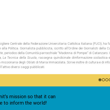
gliere Centrale della Federazione Universitaria Cattolica Italiana (FUCI); ha f
la Politica. Giornalista pubblicista, iscritto all’Ordine dei Giornalisti della C
nte
, periodico della Comunità parrocchiale “Madonna di Pompei” di Catanzaro. 
ia, La Tecnica della Scuola
, rassegna quindicinale diinformazione scolastica
tà missionaria degli Oblati di Maria Immacolata. Scrive inoltre di cultura e di in
ll'attivo diversi saggi pubblicati.