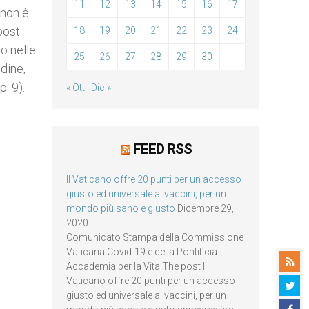
11
12
13
14
15
16
17
 non è
post-
18
19
20
21
22
23
24
o nelle
25
26
27
28
29
30
dine,
. 9).
« Ott
Dic »
FEED RSS
Il Vaticano offre 20 punti per un accesso
giusto ed universale ai vaccini, per un
mondo più sano e giusto
Dicembre 29,
2020
Comunicato Stampa della Commissione
Vaticana Covid-19 e della Pontificia
Accademia per la Vita The post Il
Vaticano offre 20 punti per un accesso
giusto ed universale ai vaccini, per un