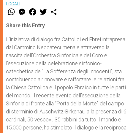
LOCALI
W
M
F
T
S
h
e
a
w
h
a
s
c
i
a
t
s
e
t
r
Share this Entry
s
e
b
t
e
A
n
o
e
p
g
o
r
L’iniziativa di dialogo fra Cattolici ed Ebrei intrapresa
p
e
k
dal Cammino Neocatecumenale attraverso la
r
nascita dell’Orchestra Sinfonica e del Coro e
l’esecuzione della celebrazione sinfonico-
catechetica de “La Sofferenza degli Innocenti”, sta
contribuendo a rinnovare e rafforzare le relazioni fra
la Chiesa Cattolica e il popolo Ebraico in tutte le parti
del mondo. Il recente evento dell’esecuzione della
Sinfonia di fronte alla “Porta della Morte” del campo
di sterminio di Auschwitz-Birkenau, alla presenza di 6
cardinali, 50 vescovi, 35 rabbini da tutto il mondo e
15.000 persone, ha stimolato il dialogo e la reciproca