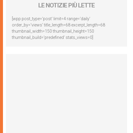
LE NOTIZIE PIÙ LETTE
[wpp post_type='post' limit=4 range='daily'
order_by='views' title_length=68 excerpt_length=68
thumbnail_width=150 thumbnail_height=150
thumbnail_build='predefined' stats_views=0]