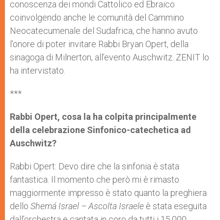
conoscenza dei mondi Cattolico ed Ebraico
coinvolgendo anche le comunità del Cammino
Neocatecumenale del Sudafrica, che hanno avuto
l’onore di poter invitare Rabbi Bryan Opert, della
sinagoga di Milnerton, all’evento Auschwitz. ZENIT lo
ha intervistato.
***
Rabbi Opert, cosa la ha colpita principalmente
della celebrazione Sinfonico-catechetica ad
Auschwitz?
Rabbi Opert: Devo dire che la sinfonia è stata
fantastica. Il momento che però mi è rimasto
maggiormente impresso è stato quanto la preghiera
dello
Shemá Israel – Ascolta Israele
è stata eseguita
dall’orchestra e cantata in coro da tutti i 15.000