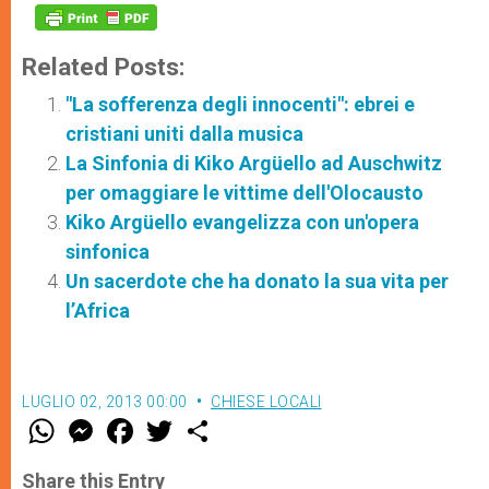
Related Posts:
"La sofferenza degli innocenti": ebrei e
cristiani uniti dalla musica
La Sinfonia di Kiko Argüello ad Auschwitz
per omaggiare le vittime dell'Olocausto
Kiko Argüello evangelizza con un'opera
sinfonica
Un sacerdote che ha donato la sua vita per
l’Africa
LUGLIO 02, 2013 00:00
CHIESE LOCALI
W
M
F
T
S
h
e
a
w
h
a
s
c
i
a
t
s
e
t
r
Share this Entry