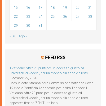
15
16
17
18
19
20
21
22
23
24
25
26
27
28
29
30
31
« Giu
Ago »
FEED RSS
Il Vaticano offre 20 punti per un accesso giusto ed
universale ai vaccini, per un mondo più sano e giusto
Dicembre 29, 2020
Comunicato Stampa della Commissione Vaticana Covid-
19 e della Pontificia Accademia per la Vita The post Il
Vaticano offre 20 punti per un accesso giusto ed
universale ai vaccini, per un mondo più sano e giusto
appeared first on ZENIT - Italiano.