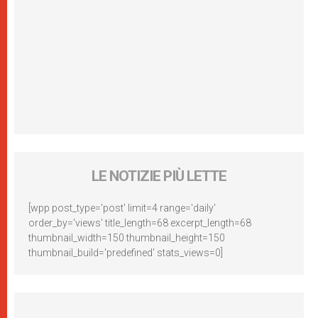
LE NOTIZIE PIÙ LETTE
[wpp post_type='post' limit=4 range='daily'
order_by='views' title_length=68 excerpt_length=68
thumbnail_width=150 thumbnail_height=150
thumbnail_build='predefined' stats_views=0]