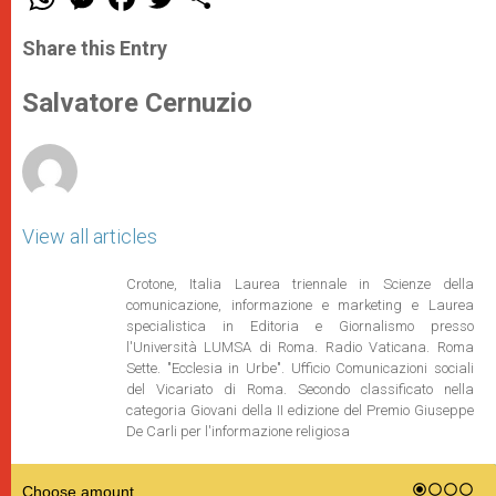
h
e
a
w
h
a
s
c
i
a
t
s
e
t
r
Share this Entry
s
e
b
t
e
A
n
o
e
p
g
o
r
Salvatore Cernuzio
p
e
k
r
View all articles
Crotone, Italia Laurea triennale in Scienze della
comunicazione, informazione e marketing e Laurea
specialistica in Editoria e Giornalismo presso
l'Università LUMSA di Roma. Radio Vaticana. Roma
Sette. "Ecclesia in Urbe". Ufficio Comunicazioni sociali
del Vicariato di Roma. Secondo classificato nella
categoria Giovani della II edizione del Premio Giuseppe
De Carli per l'informazione religiosa