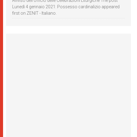
Avviso dell’Ufficio delle Celebrazioni Liturgiche The post
Lunedì 4 gennaio 2021: Possesso cardinalizio appeared
first on ZENIT - Italiano.