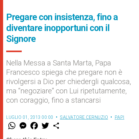
Pregare con insistenza, fino a
diventare inopportuni con il
Signore
Nella Messa a Santa Marta, Papa
Francesco spiega che pregare non è
rivolgersi a Dio per chiedergli qualcosa,
ma “negoziare” con Lui ripetutamente,
con coraggio, fino a stancarsi
LUGLIO 01, 2013 00:00
SALVATORE CERNUZIO
PAPI
W
M
F
T
S
h
e
a
w
h
a
s
c
i
a
t
s
e
t
r