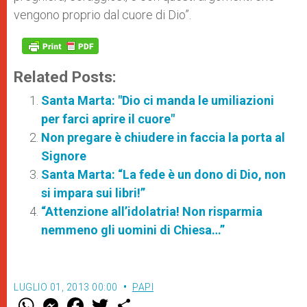
vengono proprio dal cuore di Dio”.
Related Posts:
Santa Marta: "Dio ci manda le umiliazioni
per farci aprire il cuore"
Non pregare è chiudere in faccia la porta al
Signore
Santa Marta: “La fede è un dono di Dio, non
si impara sui libri!”
“Attenzione all’idolatria! Non risparmia
nemmeno gli uomini di Chiesa…”
LUGLIO 01, 2013 00:00
PAPI
W
M
F
T
S