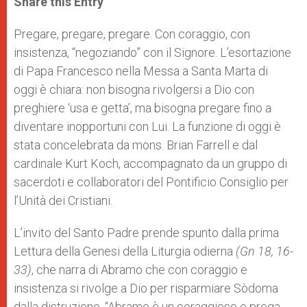
Share this Entry
s
e
b
t
e
A
n
o
e
p
g
o
r
Pregare, pregare, pregare. Con coraggio, con
p
e
k
insistenza, “negoziando” con il Signore. L’esortazione
r
di Papa Francesco nella Messa a Santa Marta di
oggi è chiara: non bisogna rivolgersi a Dio con
preghiere ‘usa e getta’, ma bisogna pregare fino a
diventare inopportuni con Lui. La funzione di oggi è
stata concelebrata da mons. Brian Farrell e dal
cardinale Kurt Koch, accompagnato da un gruppo di
sacerdoti e collaboratori del Pontificio Consiglio per
l’Unità dei Cristiani.
L’invito del Santo Padre prende spunto dalla prima
Lettura della Genesi della Liturgia odierna
(Gn 18, 16-
33)
, che narra di Abramo che con coraggio e
insistenza si rivolge a Dio per risparmiare Sòdoma
dalla distruzione. “Abramo è un coraggioso e prega