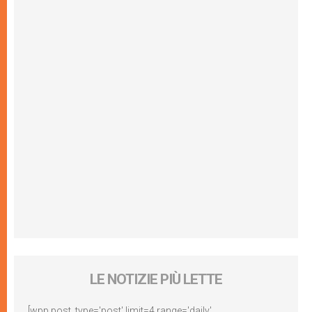
LE NOTIZIE PIÙ LETTE
[wpp post_type='post' limit=4 range='daily'