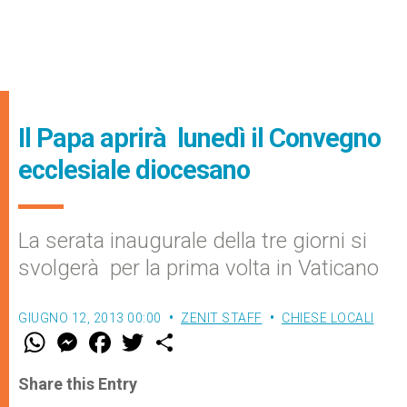
Il Papa aprirà lunedì il Convegno
ecclesiale diocesano
La serata inaugurale della tre giorni si
svolgerà per la prima volta in Vaticano
GIUGNO 12, 2013 00:00
ZENIT STAFF
CHIESE LOCALI
W
M
F
T
S
h
e
a
w
h
a
s
c
i
a
t
s
e
t
r
Share this Entry
s
e
b
t
e