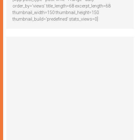
order_by='views' title_length=68 excerpt_length=68
thumbnail_width=150 thumbnail_height=150
thumbnail_build='predefined' stats_views=0]