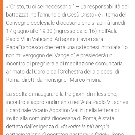
A
n
o
e
p
g
o
r
«”Cristo, tu ci sei necessario!” – La responsabilità dei
p
e
k
battezzati nell’annuncio di Gesù Cristo» è il tema del
r
Convegno ecclesiale diocesano che si aprirà lunedì
17 giugno alle 19.30 (ingresso dalle 16), nell’Aula
Paolo VI in Vaticano. Ad aprire i lavori sarà
PapaFrancesco che terrà una catechesi intitolata “Io
non mi vergogno del Vangelo” e presiederà un
incontro di preghiera e di meditazione comunitaria
animato dal Coro e dall’Orchestra della diocesi di
Roma, diretti da monsignor Marco Frisina.
La scelta di inaugurare la tre giorni di riflessione,
incontro e approfondimento nell’Aula Paolo VI, scrive
il cardinale vicario Agostino Vallini nella lettera di
invito alla comunità diocesana di Roma, è stata
dettata dall’esigenza di «
favorire la più ampia
partecipazione di operatori pastorali e fedeli
». Sono