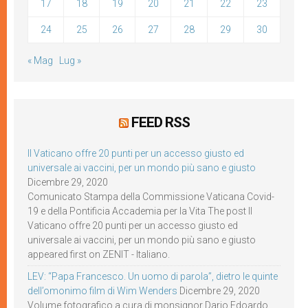
17
18
19
20
21
22
23
24
25
26
27
28
29
30
« Mag
Lug »
FEED RSS
Il Vaticano offre 20 punti per un accesso giusto ed
universale ai vaccini, per un mondo più sano e giusto
Dicembre 29, 2020
Comunicato Stampa della Commissione Vaticana Covid-
19 e della Pontificia Accademia per la Vita The post Il
Vaticano offre 20 punti per un accesso giusto ed
universale ai vaccini, per un mondo più sano e giusto
appeared first on ZENIT - Italiano.
LEV: “Papa Francesco. Un uomo di parola”, dietro le quinte
dell’omonimo film di Wim Wenders
Dicembre 29, 2020
Volume fotografico a cura di monsignor Dario Edoardo