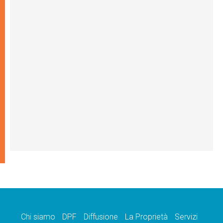
Chi siamo
DPF
Diffusione
La Proprietà
Servizi