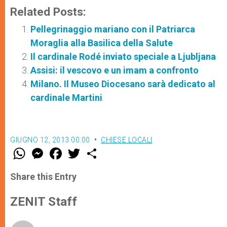
Related Posts:
Pellegrinaggio mariano con il Patriarca
Moraglia alla Basilica della Salute
Il cardinale Rodé inviato speciale a Ljubljana
Assisi: il vescovo e un imam a confronto
Milano. Il Museo Diocesano sarà dedicato al
cardinale Martini
GIUGNO 12, 2013 00:00
CHIESE LOCALI
W
M
F
T
S
h
e
a
w
h
a
s
c
i
a
t
s
e
t
r
Share this Entry
s
e
b
t
e
A
n
o
e
p
g
o
r
ZENIT Staff
p
e
k
r