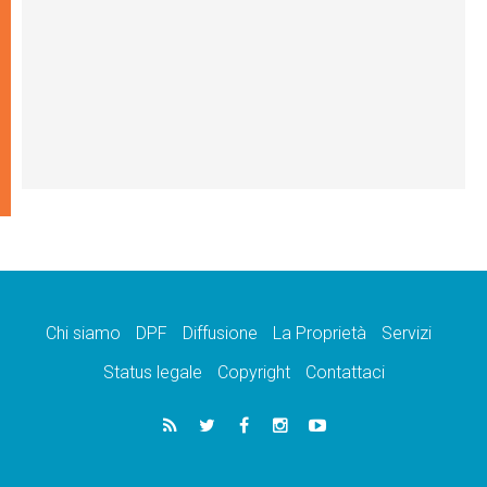
Chi siamo
DPF
Diffusione
La Proprietà
Servizi
Status legale
Copyright
Contattaci