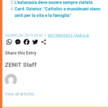
L'eutanasia deve essere sempre vietata
Card. Dziwisz: "Cattolici e musulmani siano
uniti per la vita e la famiglia"
GIUGNO 06, 2013 00:00
MATRIMONIO E FAMIGLIA
W
M
F
T
S
h
e
a
w
h
a
s
c
i
a
t
s
e
t
r
Share this Entry
s
e
b
t
e
A
n
o
e
p
g
o
r
ZENIT Staff
p
e
k
r
View all articles