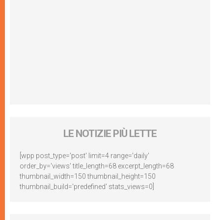
LE NOTIZIE PIÙ LETTE
[wpp post_type='post' limit=4 range='daily'
order_by='views' title_length=68 excerpt_length=68
thumbnail_width=150 thumbnail_height=150
thumbnail_build='predefined' stats_views=0]