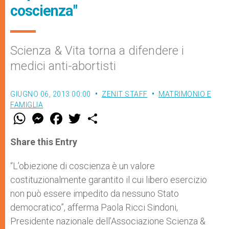
coscienza"
Scienza & Vita torna a difendere i
medici anti-abortisti
GIUGNO 06, 2013 00:00
ZENIT STAFF
MATRIMONIO E
FAMIGLIA
W
M
F
T
S
h
e
a
w
h
a
s
c
i
a
t
s
e
t
r
Share this Entry
s
e
b
t
e
A
n
o
e
p
g
o
r
“L’obiezione di coscienza è un valore
p
e
k
costituzionalmente garantito il cui libero esercizio
r
non può essere impedito da nessuno Stato
democratico”, afferma Paola Ricci Sindoni,
Presidente nazionale dell’Associazione Scienza &