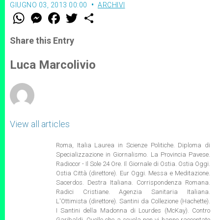
GIUGNO 03, 2013 00:00
ARCHIVI
W
M
F
T
S
h
e
a
w
h
a
s
c
i
a
t
s
e
t
r
Share this Entry
s
e
b
t
e
A
n
o
e
p
g
o
r
Luca Marcolivio
p
e
k
r
View all articles
Roma, Italia Laurea in Scienze Politiche. Diploma di
Specializzazione in Giornalismo. La Provincia Pavese.
Radiocor - Il Sole 24 Ore. Il Giornale di Ostia. Ostia Oggi.
Ostia Città (direttore). Eur Oggi. Messa e Meditazione.
Sacerdos. Destra Italiana. Corrispondenza Romana.
Radici Cristiane. Agenzia Sanitaria Italiana.
L'Ottimista (direttore). Santini da Collezione (Hachette).
I Santini della Madonna di Lourdes (McKay). Contro
Garibaldi. Quello che a scuola non vi hanno raccontato