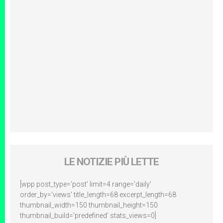
LE NOTIZIE PIÙ LETTE
[wpp post_type='post' limit=4 range='daily'
order_by='views' title_length=68 excerpt_length=68
thumbnail_width=150 thumbnail_height=150
thumbnail_build='predefined' stats_views=0]