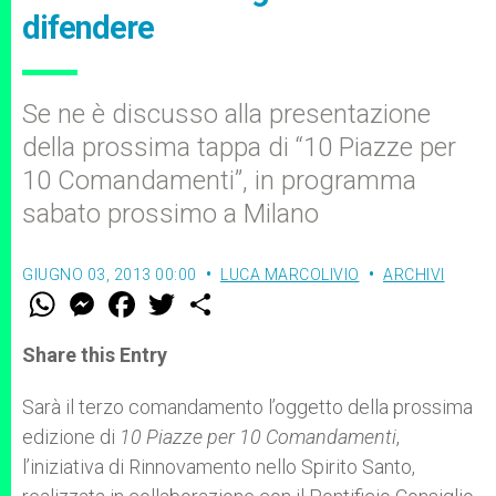
difendere
Se ne è discusso alla presentazione
della prossima tappa di “10 Piazze per
10 Comandamenti”, in programma
sabato prossimo a Milano
GIUGNO 03, 2013 00:00
LUCA MARCOLIVIO
ARCHIVI
W
M
F
T
S
h
e
a
w
h
a
s
c
i
a
t
s
e
t
r
Share this Entry
s
e
b
t
e
A
n
o
e
p
g
o
r
Sarà il terzo comandamento l’oggetto della prossima
p
e
k
edizione di
r
10 Piazze per 10 Comandamenti
,
l’iniziativa di Rinnovamento nello Spirito Santo,