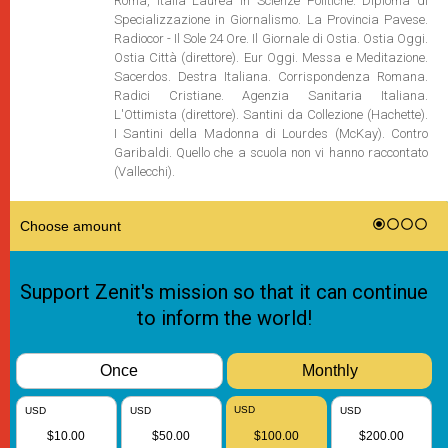
Roma, Italia Laurea in Scienze Politiche. Diploma di
Specializzazione in Giornalismo. La Provincia Pavese.
Radiocor - Il Sole 24 Ore. Il Giornale di Ostia. Ostia Oggi.
Ostia Città (direttore). Eur Oggi. Messa e Meditazione.
Sacerdos. Destra Italiana. Corrispondenza Romana.
Radici Cristiane. Agenzia Sanitaria Italiana.
L'Ottimista (direttore). Santini da Collezione (Hachette).
I Santini della Madonna di Lourdes (McKay). Contro
Garibaldi. Quello che a scuola non vi hanno raccontato
(Vallecchi).