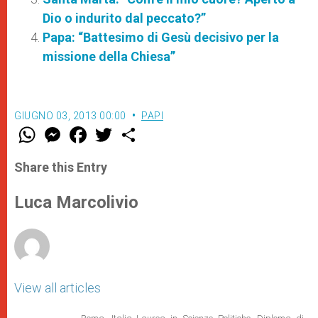
Dio o indurito dal peccato?”
Papa: “Battesimo di Gesù decisivo per la
missione della Chiesa”
GIUGNO 03, 2013 00:00
PAPI
W
M
F
T
S
h
e
a
w
h
a
s
c
i
a
t
s
e
t
r
Share this Entry
s
e
b
t
e
A
n
o
e
p
g
o
r
Luca Marcolivio
p
e
k
r
View all articles