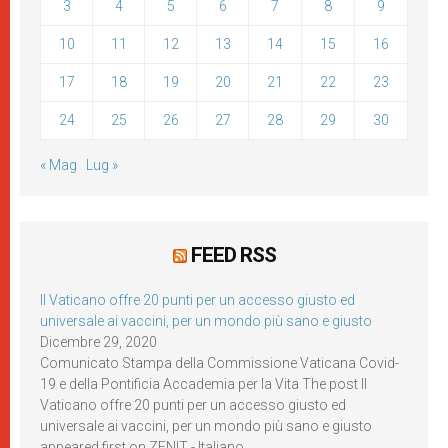
3
4
5
6
7
8
9
10
11
12
13
14
15
16
17
18
19
20
21
22
23
24
25
26
27
28
29
30
« Mag
Lug »
FEED RSS
Il Vaticano offre 20 punti per un accesso giusto ed
universale ai vaccini, per un mondo più sano e giusto
Dicembre 29, 2020
Comunicato Stampa della Commissione Vaticana Covid-
19 e della Pontificia Accademia per la Vita The post Il
Vaticano offre 20 punti per un accesso giusto ed
universale ai vaccini, per un mondo più sano e giusto
appeared first on ZENIT - Italiano.