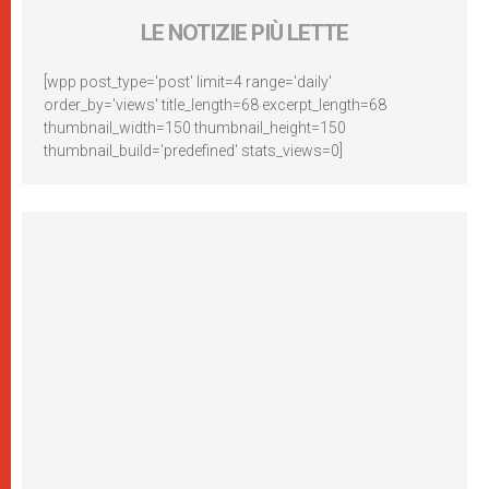
LE NOTIZIE PIÙ LETTE
[wpp post_type='post' limit=4 range='daily'
order_by='views' title_length=68 excerpt_length=68
thumbnail_width=150 thumbnail_height=150
thumbnail_build='predefined' stats_views=0]