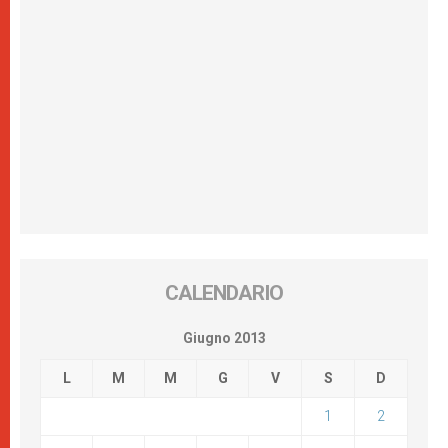
CALENDARIO
Giugno 2013
L
M
M
G
V
S
D
1
2