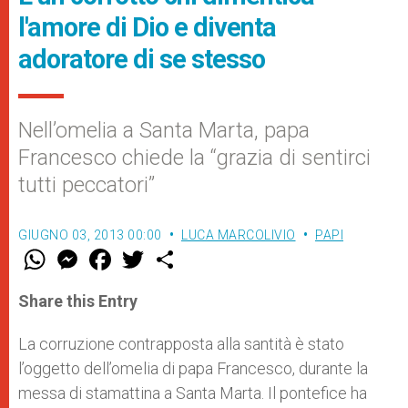
l'amore di Dio e diventa
adoratore di se stesso
Nell’omelia a Santa Marta, papa
Francesco chiede la “grazia di sentirci
tutti peccatori”
GIUGNO 03, 2013 00:00
LUCA MARCOLIVIO
PAPI
W
M
F
T
S
h
e
a
w
h
a
s
c
i
a
t
s
e
t
r
Share this Entry
s
e
b
t
e
A
n
o
e
p
g
o
r
La corruzione contrapposta alla santità è stato
p
e
k
l’oggetto dell’omelia di papa Francesco, durante la
r
messa di stamattina a Santa Marta. Il pontefice ha