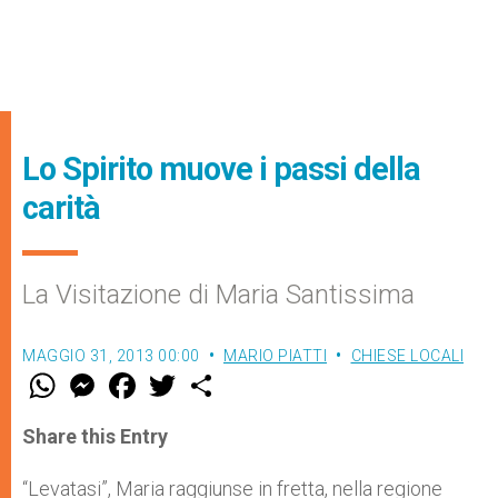
Lo Spirito muove i passi della
carità
La Visitazione di Maria Santissima
MAGGIO 31, 2013 00:00
MARIO PIATTI
CHIESE LOCALI
W
M
F
T
S
h
e
a
w
h
a
s
c
i
a
t
s
e
t
r
Share this Entry
s
e
b
t
e
A
n
o
e
p
g
o
r
“Levatasi”, Maria raggiunse in fretta, nella regione