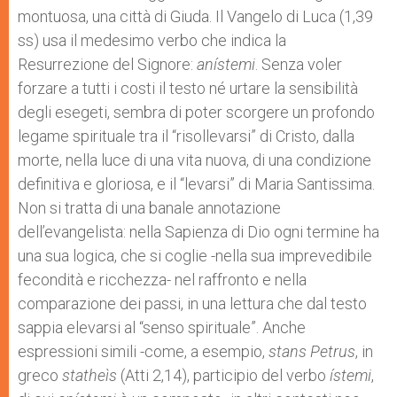
p
e
k
montuosa, una città di Giuda. Il Vangelo di Luca (1,39
r
ss) usa il medesimo verbo che indica la
Resurrezione del Signore:
anístemi
. Senza voler
forzare a tutti i costi il testo né urtare la sensibilità
degli esegeti, sembra di poter scorgere un profondo
legame spirituale tra il “risollevarsi” di Cristo, dalla
morte, nella luce di una vita nuova, di una condizione
definitiva e gloriosa, e il “levarsi” di Maria Santissima.
Non si tratta di una banale annotazione
dell’evangelista: nella Sapienza di Dio ogni termine ha
una sua logica, che si coglie -nella sua imprevedibile
fecondità e ricchezza- nel raffronto e nella
comparazione dei passi, in una lettura che dal testo
sappia elevarsi al “senso spirituale”. Anche
espressioni simili -come, a esempio,
stans Petrus
, in
greco
statheìs
(Atti 2,14), participio del verbo
ístemi
,