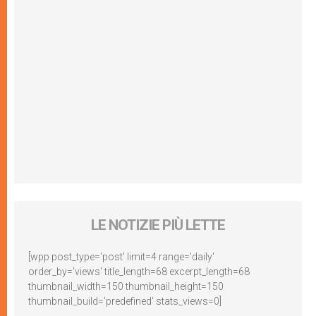
LE NOTIZIE PIÙ LETTE
[wpp post_type='post' limit=4 range='daily'
order_by='views' title_length=68 excerpt_length=68
thumbnail_width=150 thumbnail_height=150
thumbnail_build='predefined' stats_views=0]