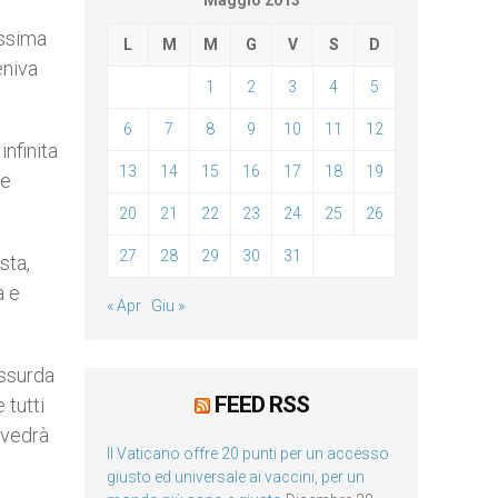
Maggio 2013
issima
L
M
M
G
V
S
D
eniva
1
2
3
4
5
6
7
8
9
10
11
12
nfinita
13
14
15
16
17
18
19
 e
20
21
22
23
24
25
26
27
28
29
30
31
sta,
a e
« Apr
Giu »
assurda
FEED RSS
 tutti
 vedrà
Il Vaticano offre 20 punti per un accesso
giusto ed universale ai vaccini, per un