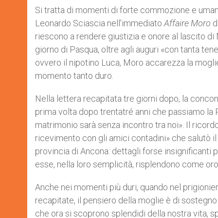
Si tratta di momenti di forte commozione e umani
Leonardo Sciascia nell’immediato
Affaire Moro
d
riescono a rendere giustizia e onore al lascito di 
giorno di Pasqua, oltre agli auguri «con tanta ten
ovvero il nipotino Luca, Moro accarezza la mogli
momento tanto duro.
Nella lettera recapitata tre giorni dopo, la conc
prima volta dopo trentatré anni che passiamo la 
matrimonio sarà senza incontro tra noi». Il ricor
ricevimento con gli amici contadini» che salutò il
provincia di Ancona: dettagli forse insignificanti
esse, nella loro semplicità, risplendono come or
Anche nei momenti più duri, quando nel prigionier
recapitate, il pensiero della moglie è di sostegn
che ora si scoprono splendidi della nostra vita, spe