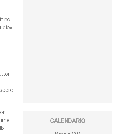
ttino
udio».
n
ottor
nascere
non
ltime
CALENDARIO
lla