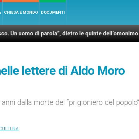
A
CHIESA E MONDO
DOCUMENTI
di parola”, dietro le quinte dell’omonimo film di Wim
elle lettere di Aldo Moro
anni dalla morte del “prigioniero del popolo”
 CULTURA