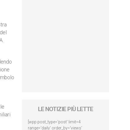
tra
 del
A.
udendo
zione
simbolo
le
LE NOTIZIE PIÙ LETTE
liari
[wpp post_type='post' limit=4
range='daily' order_by='views'