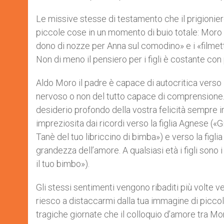
Le missive stesse di testamento che il prigionier
piccole cose in un momento di buio totale: Moro d
dono di nozze per Anna sul comodino» e i «filmetti
Non di meno il pensiero per i figli è costante con 
Aldo Moro il padre è capace di autocritica verso 
nervoso o non del tutto capace di comprensione
desiderio profondo della vostra felicità sempre in
impreziosita dai ricordi verso la figlia Agnese («G
Tanè del tuo libriccino di bimba») e verso la figli
grandezza dell’amore. A qualsiasi età i figli sono 
il tuo bimbo»).
Gli stessi sentimenti vengono ribaditi più volte v
riesco a distaccarmi dalla tua immagine di piccol
tragiche giornate che il colloquio d’amore tra Moro