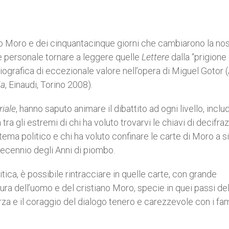
do Moro e dei cinquantacinque giorni che cambiarono la nos
e personale tornare a leggere quelle
Lettere
dalla “prigione
grafica di eccezionale valore nell’opera di Miguel Gotor (
ia
, Einaudi, Torino 2008).
iale
, hanno saputo animare il dibattito ad ogni livello, incl
tra gli estremi di chi ha voluto trovarvi le chiavi di decifra
tema politico e chi ha voluto confinare le carte di Moro a 
ecennio degli Anni di piombo.
litica, è possibile rintracciare in quelle carte, con grande
ra dell’uomo e del cristiano Moro, specie in quei passi del
orza e il coraggio del dialogo tenero e carezzevole con i fami