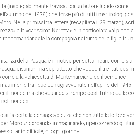
tà (inspiegabilmente travisati da un lettore lucido come
ell’autunno del 1978) che forse più di tutti i martirologi po
Moro. Nella primissima lettera (recapitata il 29 marzo), scrit
erezza» alla «carissima Noretta» e in particolare «al piccolo
e raccomandandole la compagnia notturna della figlia in un
omitanza della Pasqua è il motivo per sottolineare come sia 
Pasqua disuniti», ma soprattutto che «dopo il trentatreesim
do corre alla «chiesetta di Montemarciano ed il semplice
 matrimonio fra i due coniugi avvenuto nell’aprile del 1945 
 per il mondo ma che «quando si rompe così il ritmo delle co
o nel mondo».
o si fa certa la consapevolezza che non tutte le lettere v
o per Moro «ricordando, immaginando, ripercorrendo gli itine
sso tanto difficile, di ogni giorno».