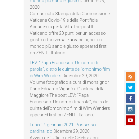
mondo più sano e giusto
Dicembre 29,
2020
Comunicato Stampa della Commissione
Vaticana Covid-19 e della Pontificia
Accademia per la Vita The post Il
Vaticano offre 20 punti per un accesso
giusto ed universale ai vaccini, per un
mondo più sano e giusto appeared first
on ZENIT - Italiano.
LEV: “Papa Francesco. Un uomo di
parola”, dietro le quinte dell’omonimo film
di Wim Wenders
Dicembre 29, 2020
Volume fotografico a cura di monsignor
Dario Edoardo Viganò e Gianluca della
Maggiore The post LEV: “Papa
Francesco. Un uomo di parola”, dietro le
quinte dell’omonimo film di Wim Wenders
appeared first on ZENIT - Italiano.
Lunedì 4 gennaio 2021: Possesso
cardinalizio
Dicembre 29, 2020
Avviso dell’Ufficio delle Celebrazioni