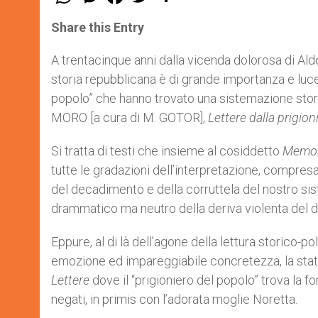
h
e
a
w
h
a
s
c
i
a
t
s
e
t
r
Share this Entry
s
e
b
t
e
A
n
o
e
p
g
o
r
A trentacinque anni dalla vicenda dolorosa di Al
p
e
k
storia repubblicana è di grande importanza e luc
r
popolo” che hanno trovato una sistemazione storio
MORO [a cura di M. GOTOR],
Lettere dalla prigion
Si tratta di testi che insieme al cosiddetto
Memor
tutte le gradazioni dell’interpretazione, compresa 
del decadimento e della corruttela del nostro sis
drammatico ma neutro della deriva violenta del d
Eppure, al di là dell’agone della lettura storico-po
emozione ed impareggiabile concretezza, la statu
Lettere
dove il “prigioniero del popolo” trova la f
negati, in primis con l’adorata moglie Noretta.