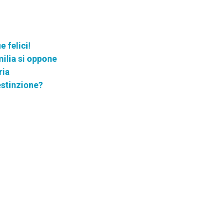
 felici!
ilia si oppone
ria
estinzione?