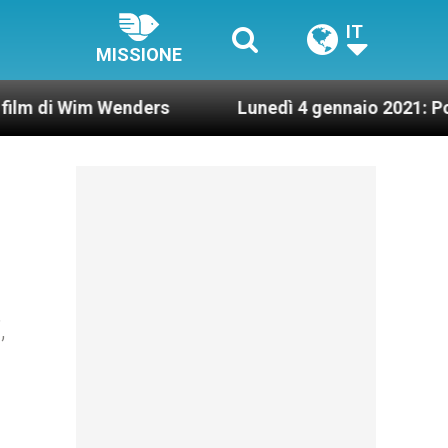
IT
MISSIONE
 Wenders
Lunedì 4 gennaio 2021: Possesso card
,