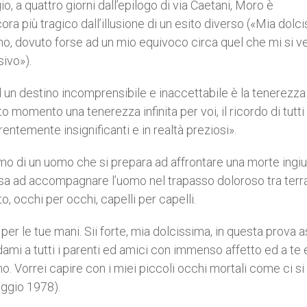
, a quattro giorni dall’epilogo di via Caetani, Moro è
ra più tragico dall’illusione di un esito diverso («Mia dolc
o, dovuto forse ad un mio equivoco circa quel che mi si v
ivo»).
 un destino incomprensibile e inaccettabile è la tenerezza i
sto momento una tenerezza infinita per voi, il ricordo di tutti
ntemente insignificanti e in realtà preziosi».
mo di un uomo che si prepara ad affrontare una morte ingiu
osa ad accompagnare l’uomo nel trapasso doloroso tra terr
o, occhi per occhi, capelli per capelli.
r le tue mani. Sii forte, mia dolcissima, in questa prova 
ami a tutti i parenti ed amici con immenso affetto ed a te e
. Vorrei capire con i miei piccoli occhi mortali come ci si
aggio 1978).