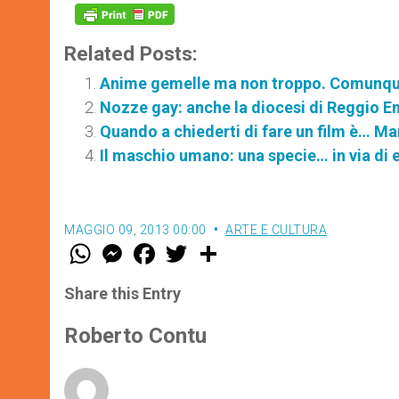
Related Posts:
Anime gemelle ma non troppo. Comunque
Nozze gay: anche la diocesi di Reggio Em
Quando a chiederti di fare un film è… Ma
Il maschio umano: una specie… in via di 
MAGGIO 09, 2013 00:00
ARTE E CULTURA
W
M
F
T
S
h
e
a
w
h
a
s
c
i
a
t
s
e
t
r
Share this Entry
s
e
b
t
e
A
n
o
e
p
g
o
r
Roberto Contu
p
e
k
r