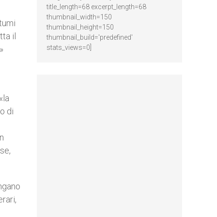
title_length=68 excerpt_length=68
thumbnail_width=150
stumi
thumbnail_height=150
ta il
thumbnail_build='predefined'
stats_views=0]
»
«la
o di
in
se,
engano
rari,