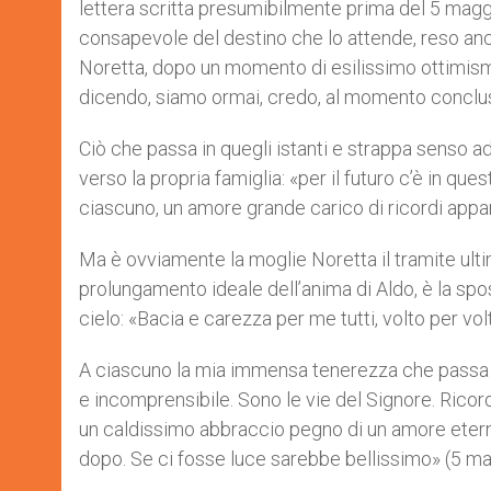
lettera scritta presumibilmente prima del 5 maggio
consapevole del destino che lo attende, reso anco
Noretta, dopo un momento di esilissimo ottimism
dicendo, siamo ormai, credo, al momento conclus
Ciò che passa in quegli istanti e strappa senso ad
verso la propria famiglia: «per il futuro c’è in que
ciascuno, un amore grande carico di ricordi appare
Ma è ovviamente la moglie Noretta il tramite ulti
prolungamento ideale dell’anima di Aldo, è la sp
cielo: «Bacia e carezza per me tutti, volto per volt
A ciascuno la mia immensa tenerezza che passa pe
e incomprensibile. Sono le vie del Signore. Ricord
un caldissimo abbraccio pegno di un amore eterno
dopo. Se ci fosse luce sarebbe bellissimo» (5 m