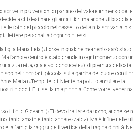
o scrive in più versioni ci parlano del valore immenso delle
ecide a chi destinare gli amati libri ma anche «il bracciale
 e le foto del piccolo nel cassetto della mia scrivania in st
più lettere personali ad ognuno di essi.
la figlia Maria Fida («Forse in qualche momento sarò stato
. Ma l’amore dentro è stato grande in ogni momento con u
 una vita retta, quale voi conducete»), di premura delicata
ioisco nel ricordarti piccola, sulla gamba del cuore con il d
a Anna Maria («Tempi felici. Niente ha potuto annullare la
i nostri piccoli. E tu sei la mia piccola. Come vorrei veder 
erso il figlio Giovanni («Ti devo trattare da uomo, anche se 
ino, tanto amato e tanto accarezzato»). Ma è infine nelle u
 e la famiglia raggiunge il vertice della tragica dignità. Ne