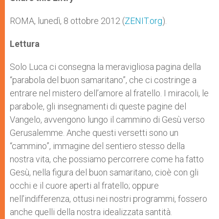
s
e
b
t
e
A
n
o
e
p
g
o
r
ROMA, lunedì, 8 ottobre 2012 (
ZENIT.org
).
p
e
k
r
Lettura
Solo Luca ci consegna la meravigliosa pagina della
“parabola del buon samaritano”, che ci costringe a
entrare nel mistero dell’amore al fratello. I miracoli, le
parabole, gli insegnamenti di queste pagine del
Vangelo, avvengono lungo il cammino di Gesù verso
Gerusalemme. Anche questi versetti sono un
“cammino”, immagine del sentiero stesso della
nostra vita, che possiamo percorrere come ha fatto
Gesù, nella figura del buon samaritano, cioè con gli
occhi e il cuore aperti al fratello; oppure
nell’indifferenza, ottusi nei nostri programmi, fossero
anche quelli della nostra idealizzata santità.