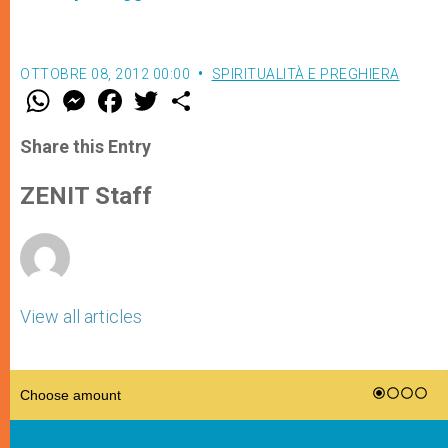
OTTOBRE 08, 2012 00:00
SPIRITUALITÀ E PREGHIERA
W
M
F
T
S
h
e
a
w
h
a
s
c
i
a
t
s
e
t
r
Share this Entry
s
e
b
t
e
A
n
o
e
p
g
o
r
ZENIT Staff
p
e
k
r
View all articles