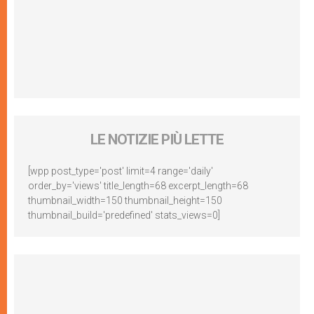
LE NOTIZIE PIÙ LETTE
[wpp post_type='post' limit=4 range='daily'
order_by='views' title_length=68 excerpt_length=68
thumbnail_width=150 thumbnail_height=150
thumbnail_build='predefined' stats_views=0]