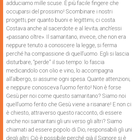
adduciamo mille scuse. È più facile fingere che
occuparsi del prossimo! Scombinare i nostri
progetti, per quanto buoni e legittimi, ci costa.
Costava anche al sacerdote e al levita; anch’essi
«passano oltre». Il samaritano, invece, che non era
neppure tenuto a conoscere la legge, si ferma
perché ha compassione di quell’uomo. Egli si lascia
disturbare, “perde” il suo tempo: lo fascia
medicandolo con olio e vino, lo accompagna
all’albergo, si assume ogni spesa. Quante attenzioni,
e neppure conosceva l’uomo ferito! Non è forse
Gesù per noi come questo samaritano? Siamo noi
quell’uomo ferito che Gesù viene a risanare! E non ci
è chiesto, attraverso questo racconto, di essere
anche noi samaritani gli uni verso gli altri? Siamo
chiamati ad essere popolo di Dio, responsabili gli uni
degli altri. Ciò è possibile perché già il Signore si è