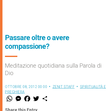
Passare oltre o avere
compassione?
Meditazione quotidiana sulla Parola di
Dio
OTTOBRE 08, 2012 00:00
ZENIT STAFF
SPIRITUALITÀ E
PREGHIERA
W
M
F
T
S
h
e
a
w
h
a
s
c
i
a
t
s
e
t
r
Share this Entry