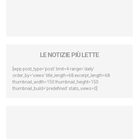
LE NOTIZIE PIÙ LETTE
[wpp post_type='post' limit=4 range='daily'
order_by='views' title_length=68 excerpt_length=68
thumbnail_width=150 thumbnail_height=150
thumbnail_build='predefined' stats_views=0]