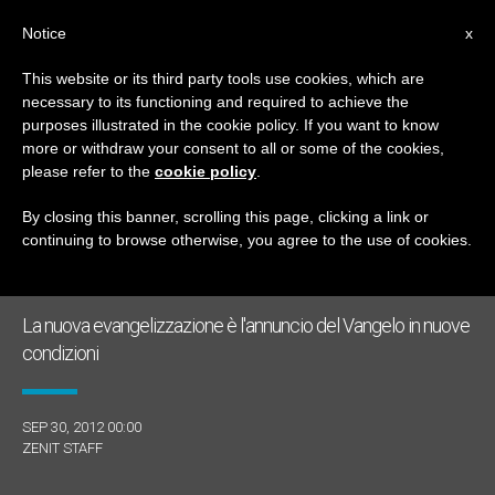
IT
Notice
x
This website or its third party tools use cookies, which are
necessary to its functioning and required to achieve the
MESE
purposes illustrated in the cookie policy. If you want to know
Settembre, 2012
more or withdraw your consent to all or some of the cookies,
please refer to the
cookie policy
.
By closing this banner, scrolling this page, clicking a link or
continuing to browse otherwise, you agree to the use of cookies.
ULTIME NOTIZIE
La nuova evangelizzazione è l'annuncio del Vangelo in nuove
condizioni
SEP 30, 2012 00:00
ZENIT STAFF