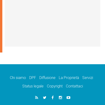
Chi siamo
DPF
Diffusione
La Proprietà
Servizi
Status legale
Copyright
Contattaci