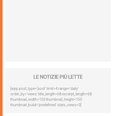
LE NOTIZIE PIÙ LETTE
[wpp post_type='post' limit=4 range='daily'
order_by='views' title_length=68 excerpt_length=68
thumbnail_width=150 thumbnail_height=150
thumbnail_build='predefined' stats_views=0]