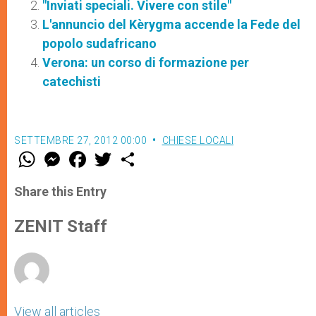
"Inviati speciali. Vivere con stile"
L'annuncio del Kèrygma accende la Fede del
popolo sudafricano
Verona: un corso di formazione per
catechisti
SETTEMBRE 27, 2012 00:00
CHIESE LOCALI
W
M
F
T
S
h
e
a
w
h
a
s
c
i
a
t
s
e
t
r
Share this Entry
s
e
b
t
e
A
n
o
e
p
g
o
r
ZENIT Staff
p
e
k
r
View all articles