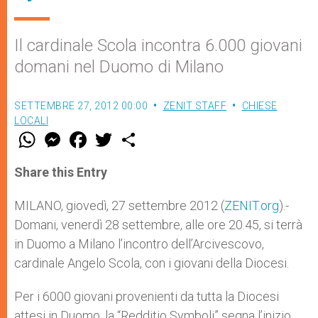
Il cardinale Scola incontra 6.000 giovani
domani nel Duomo di Milano
SETTEMBRE 27, 2012 00:00
ZENIT STAFF
CHIESE
LOCALI
W
M
F
T
S
h
e
a
w
h
a
s
c
i
a
t
s
e
t
r
Share this Entry
s
e
b
t
e
A
n
o
e
p
g
o
r
MILANO, giovedì, 27 settembre 2012 (
ZENIT.org
).-
p
e
k
Domani, venerdì 28 settembre, alle ore 20.45, si terrà
r
in Duomo a Milano l’incontro dell’Arcivescovo,
cardinale Angelo Scola, con i giovani della Diocesi.
Per i 6000 giovani provenienti da tutta la Diocesi
attesi in Duomo, la “Redditio Symboli” segna l’inizio