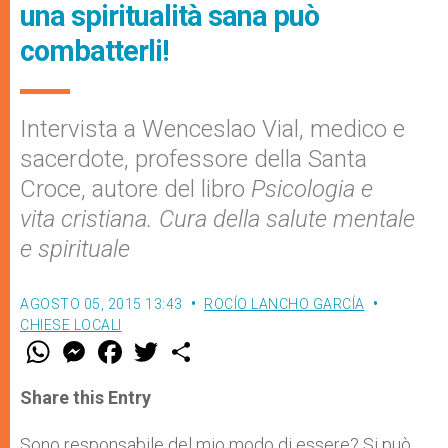
una spiritualità sana può
combatterli!
Intervista a Wenceslao Vial, medico e
sacerdote, professore della Santa
Croce, autore del libro
Psicologia e
vita cristiana. Cura della salute mentale
e spirituale
AGOSTO 05, 2015 13:43
ROCÍO LANCHO GARCÍA
CHIESE LOCALI
W
M
F
T
S
h
e
a
w
h
a
s
c
i
a
t
s
e
t
r
Share this Entry
s
e
b
t
e
A
n
o
e
p
g
o
r
Sono responsabile del mio modo di essere? Si può