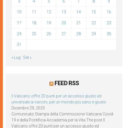
3
4
5
6
7
8
9
10
11
12
13
14
15
16
17
18
19
20
21
22
23
24
25
26
27
28
29
30
31
« Lug
Set »
FEED RSS
Il Vaticano offre 20 punti per un accesso giusto ed
universale ai vaccini, per un mondo più sano e giusto
Dicembre 29, 2020
Comunicato Stampa della Commissione Vaticana Covid-
19 e della Pontificia Accademia per la Vita The post Il
Vaticano offre 20 punti per un accesso giusto ed