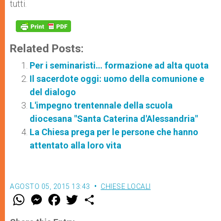
tutti.
Related Posts:
Per i seminaristi… formazione ad alta quota
Il sacerdote oggi: uomo della comunione e
del dialogo
L'impegno trentennale della scuola
diocesana "Santa Caterina d'Alessandria"
La Chiesa prega per le persone che hanno
attentato alla loro vita
AGOSTO 05, 2015 13:43
CHIESE LOCALI
W
M
F
T
S
h
e
a
w
h
a
s
c
i
a
t
s
e
t
r