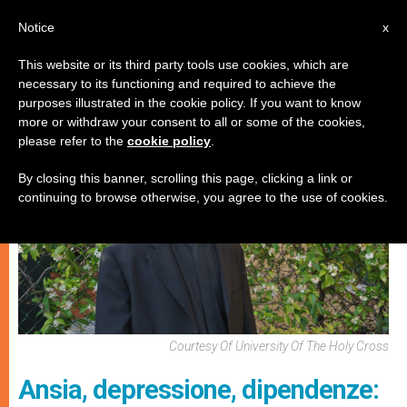
IT
Notice
x
This website or its third party tools use cookies, which are
necessary to its functioning and required to achieve the
CHIESE LOCALI
purposes illustrated in the cookie policy. If you want to know
more or withdraw your consent to all or some of the cookies,
please refer to the
cookie policy
.
By closing this banner, scrolling this page, clicking a link or
continuing to browse otherwise, you agree to the use of cookies.
Courtesy Of University Of The Holy Cross
Ansia, depressione, dipendenze: