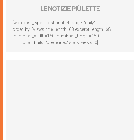
LE NOTIZIE PIÙ LETTE
[wpp post_type='post' limit=4 range='daily'
order_by='views' title_length=68 excerpt_length=68
thumbnail_width=150 thumbnail_height=150
thumbnail_build='predefined' stats_views=0]