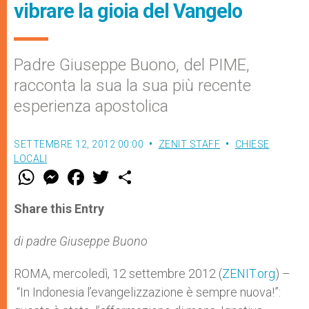
vibrare la gioia del Vangelo
Padre Giuseppe Buono, del PIME,
racconta la sua la sua più recente
esperienza apostolica
SETTEMBRE 12, 2012 00:00
ZENIT STAFF
CHIESE
LOCALI
W
M
F
T
S
h
e
a
w
h
a
s
c
i
a
t
s
e
t
r
Share this Entry
s
e
b
t
e
A
n
o
e
p
g
o
r
di padre Giuseppe Buono
p
e
k
r
ROMA, mercoledì, 12 settembre 2012 (
ZENIT.org
) –
“In Indonesia l’evangelizzazione è sempre nuova!”: