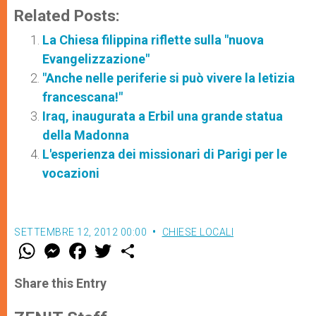
Related Posts:
La Chiesa filippina riflette sulla "nuova
Evangelizzazione"
"Anche nelle periferie si può vivere la letizia
francescana!"
Iraq, inaugurata a Erbil una grande statua
della Madonna
L'esperienza dei missionari di Parigi per le
vocazioni
SETTEMBRE 12, 2012 00:00
CHIESE LOCALI
W
M
F
T
S
h
e
a
w
h
a
s
c
i
a
t
s
e
t
r
Share this Entry
s
e
b
t
e
A
n
o
e
p
g
o
r