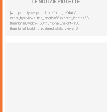
LE NOTIZIE PIÙ LETTE
[wpp post_type='post' limit=4 range='daily'
order_by='views' title_length=68 excerpt_length=68
thumbnail_width=150 thumbnail_height=150
thumbnail_build='predefined' stats_views=0]