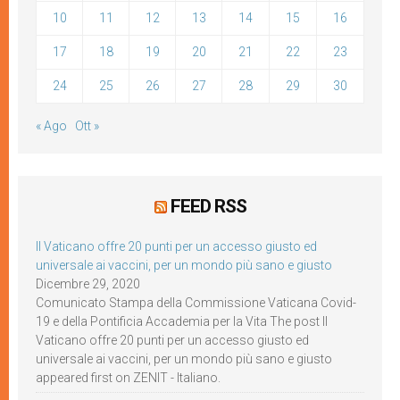
10
11
12
13
14
15
16
17
18
19
20
21
22
23
24
25
26
27
28
29
30
« Ago
Ott »
FEED RSS
Il Vaticano offre 20 punti per un accesso giusto ed
universale ai vaccini, per un mondo più sano e giusto
Dicembre 29, 2020
Comunicato Stampa della Commissione Vaticana Covid-
19 e della Pontificia Accademia per la Vita The post Il
Vaticano offre 20 punti per un accesso giusto ed
universale ai vaccini, per un mondo più sano e giusto
appeared first on ZENIT - Italiano.