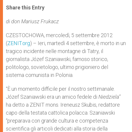
a
s
c
i
a
t
s
e
t
r
Share this Entry
s
e
b
t
e
A
n
o
e
p
g
o
r
di don Mariusz Frukacz
p
e
k
r
CZESTOCHOWA, mercoledì, 5 settembre 2012
(
ZENIT.org
) – Ieri, martedì 4 settembre, è morto in un
tragico incidente nelle montagne di Tatry, il
giornalista Józef Szaniawski, famoso storico,
politologo, sovietologo, ultimo prigioniero del
sistema comunista in Polonia.
“È un momento difficile per il nostro settimanale.
Józef Szaniawski era un amico fedele di
Niedziela
”
ha detto a ZENIT mons. Ireneusz Skubis, redattore
capo della testata cattolica polacca. Szaniawski
“preparava con grande cultura e competenza
scientifica gli articoli dedicati alla storia della