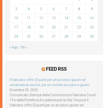
3
4
5
6
7
8
9
10
11
12
13
14
15
16
17
18
19
20
21
22
23
24
25
26
27
28
29
30
« Ago
Ott »
FEED RSS
Il Vaticano offre 20 punti per un accesso giusto ed
universale ai vaccini, per un mondo più sano e giusto
Dicembre 29, 2020
Comunicato Stampa della Commissione Vaticana Covid-
19 e della Pontificia Accademia per la Vita The post Il
Vaticano offre 20 punti per un accesso giusto ed