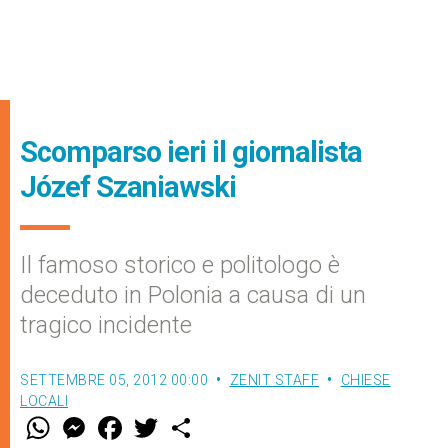
Scomparso ieri il giornalista
Józef Szaniawski
Il famoso storico e politologo è
deceduto in Polonia a causa di un
tragico incidente
SETTEMBRE 05, 2012 00:00
ZENIT STAFF
CHIESE
LOCALI
W
M
F
T
S
h
e
a
w
h