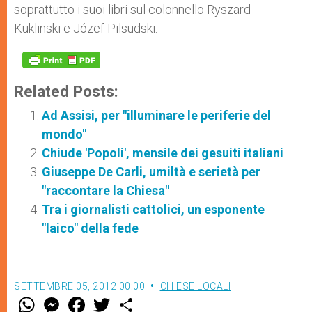
soprattutto i suoi libri sul colonnello Ryszard
Kuklinski e Józef Pilsudski.
Related Posts:
Ad Assisi, per "illuminare le periferie del
mondo"
Chiude 'Popoli', mensile dei gesuiti italiani
Giuseppe De Carli, umiltà e serietà per
"raccontare la Chiesa"
Tra i giornalisti cattolici, un esponente
"laico" della fede
SETTEMBRE 05, 2012 00:00
CHIESE LOCALI
W
M
F
T
S
h
e
a
w
h