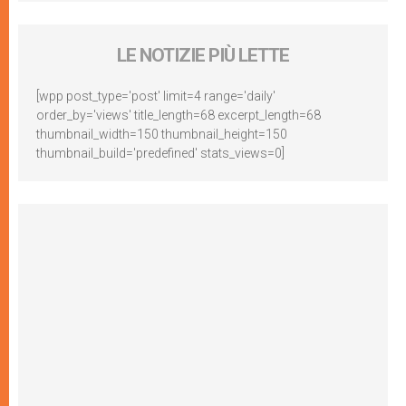
LE NOTIZIE PIÙ LETTE
[wpp post_type='post' limit=4 range='daily'
order_by='views' title_length=68 excerpt_length=68
thumbnail_width=150 thumbnail_height=150
thumbnail_build='predefined' stats_views=0]