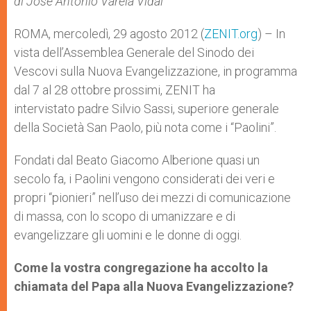
di José Antonio Varela Vidal
p
e
k
r
ROMA, mercoledì, 29 agosto 2012 (
ZENIT.org
) – In
vista dell’Assemblea Generale del Sinodo dei
Vescovi sulla Nuova Evangelizzazione, in programma
dal 7 al 28 ottobre prossimi, ZENIT ha
intervistato padre Silvio Sassi, superiore generale
della Società San Paolo, più nota come i “Paolini”.
Fondati dal Beato Giacomo Alberione quasi un
secolo fa, i Paolini vengono considerati dei veri e
propri “pionieri” nell’uso dei mezzi di comunicazione
di massa, con lo scopo di umanizzare e di
evangelizzare gli uomini e le donne di oggi.
Come la vostra congregazione ha accolto la
chiamata del Papa alla Nuova Evangelizzazione?