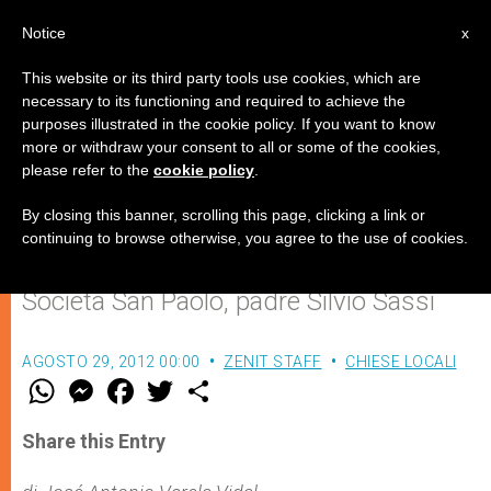
IT
Notice
x
This website or its third party tools use cookies, which are
necessary to its functioning and required to achieve the
purposes illustrated in the cookie policy. If you want to know
Le sfide della Vita Religiosa nella
more or withdraw your consent to all or some of the cookies,
please refer to the
cookie policy
.
Nuova Evangelizzazione
By closing this banner, scrolling this page, clicking a link or
continuing to browse otherwise, you agree to the use of cookies.
Intervista al superiore generale della
Società San Paolo, padre Silvio Sassi
AGOSTO 29, 2012 00:00
ZENIT STAFF
CHIESE LOCALI
W
M
F
T
S
h
e
a
w
h
a
s
c
i
a
t
s
e
t
r
Share this Entry
s
e
b
t
e
A
n
o
e
p
g
o
r