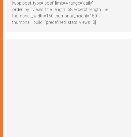
[wpp post_type='post' limit=4 range='daily'
order_by='views' title_length=68 excerpt_length=68
thumbnail_width=150 thumbnail_height=150
thumbnail_build='predefined' stats_views=0]