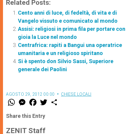
Related Posts:
Cento anni di luce, di fedeltà, di vita e di
Vangelo vissuto e comunicato al mondo
Assisi: religiosi in prima fila per portare con
gioia la Luce nel mondo
Centrafrica: rapiti a Bangui una operatrice
umanitaria e un religioso spiritano
Si è spento don Silvio Sassi, Superiore
generale dei Paolini
AGOSTO 29, 2012 00:00
CHIESE LOCALI
W
M
F
T
S
h
e
a
w
h
a
s
c
i
a
t
s
e
t
r
Share this Entry
s
e
b
t
e
A
n
o
e
p
g
o
r
ZENIT Staff
p
e
k