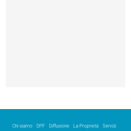
Chi siamo
DPF
Diffusione
La Proprietà
Servizi