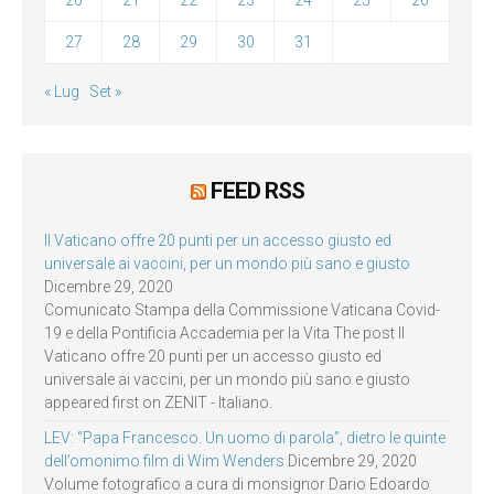
20
21
22
23
24
25
26
27
28
29
30
31
« Lug
Set »
FEED RSS
Il Vaticano offre 20 punti per un accesso giusto ed
universale ai vaccini, per un mondo più sano e giusto
Dicembre 29, 2020
Comunicato Stampa della Commissione Vaticana Covid-
19 e della Pontificia Accademia per la Vita The post Il
Vaticano offre 20 punti per un accesso giusto ed
universale ai vaccini, per un mondo più sano e giusto
appeared first on ZENIT - Italiano.
LEV: “Papa Francesco. Un uomo di parola”, dietro le quinte
dell’omonimo film di Wim Wenders
Dicembre 29, 2020
Volume fotografico a cura di monsignor Dario Edoardo