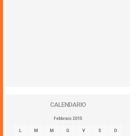
CALENDARIO
Febbraio 2015
L
M
M
G
V
S
D