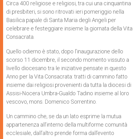
p
g
o
r
Circa 400 religiose e religiosi, tra cui una cinquantina
p
e
k
di presbiteri, si sono ritrovati ieri pomeriggio nella
r
Basilica papale di Santa Maria degli Angeli per
celebrare e festeggiare insieme la giornata della Vita
Consacrata.
Quello odierno è stato, dopo l’inaugurazione dello
scorso 11 dicembre, il secondo momento vissuto a
livello diocesano tra le iniziative pensate in questo
Anno per la Vita Consacrata: tratti di cammino fatto
insieme dai religiosi provenienti da tutta la diocesi di
Assisi-Nocera Umbra-Gualdo Tadino insieme al loro
vescovo, mons. Domenico Sorrentino.
Un cammino che, se da un lato esprime la mutua
appartenenza all’interno della multiforme comunità
ecclesiale, dall’altro prende forma dall’evento