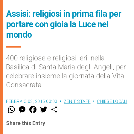
Assisi: religiosi in prima fila per
portare con gioia la Luce nel
mondo
400 religiose e religiosi ieri, nella
Basilica di Santa Maria degli Angeli, per
celebrare insieme la giornata della Vita
Consacrata
FEBBRAIO 03, 2015 00:00
ZENIT STAFF
CHIESE LOCALI
W
M
F
T
S
h
e
a
w
h
a
s
c
i
a
t
s
e
t
r
Share this Entry
s
e
b
t
e
A
n
o
e