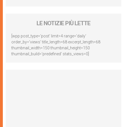
LE NOTIZIE PIÙ LETTE
[wpp post_type='post' limit=4 range='daily'
order_by='views' title_length=68 excerpt_length=68
thumbnail_width=150 thumbnail_height=150
thumbnail_build='predefined' stats_views=0]