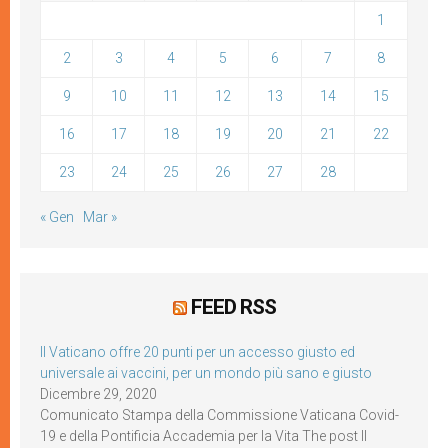
1
2
3
4
5
6
7
8
9
10
11
12
13
14
15
16
17
18
19
20
21
22
23
24
25
26
27
28
« Gen
Mar »
FEED RSS
Il Vaticano offre 20 punti per un accesso giusto ed
universale ai vaccini, per un mondo più sano e giusto
Dicembre 29, 2020
Comunicato Stampa della Commissione Vaticana Covid-
19 e della Pontificia Accademia per la Vita The post Il