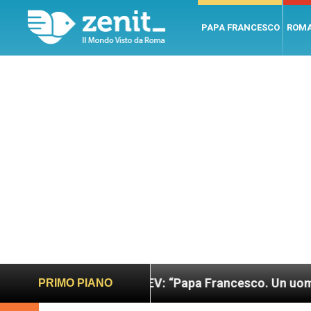
PAPA FRANCESCO
ROM
iusto
LEV: “Papa Francesco. Un uomo di parola”
PRIMO PIANO