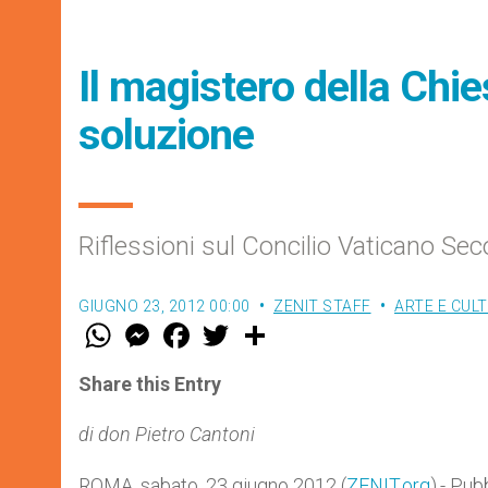
Il magistero della Chie
soluzione
Riflessioni sul Concilio Vaticano Se
GIUGNO 23, 2012 00:00
ZENIT STAFF
ARTE E CUL
W
M
F
T
S
h
e
a
w
h
a
s
c
i
a
t
s
e
t
r
Share this Entry
s
e
b
t
e
A
n
o
e
p
g
o
r
di don Pietro Cantoni
p
e
k
r
ROMA, sabato, 23 giugno 2012 (
ZENIT.org
).- Pub