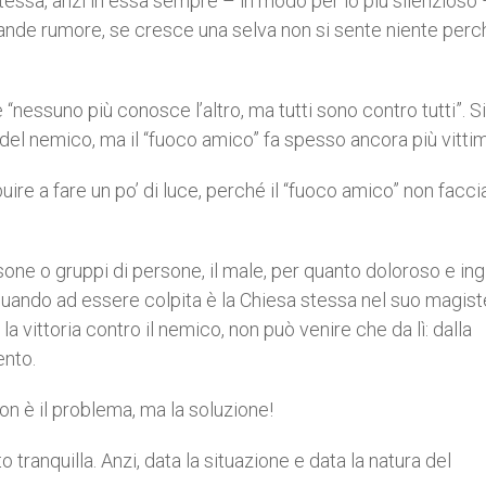
essa, anzi in essa sempre – in modo per lo più silenzioso 
grande rumore, se cresce una selva non si sente niente perc
 “nessuno più conosce l’altro, ma tutti sono contro tutti”. Si
del nemico, ma il “fuoco amico” fa spesso ancora più vitti
uire a fare un po’ di luce, perché il “fuoco amico” non facci
one o gruppi di persone, il male, per quanto doloroso e ing
 quando ad essere colpita è la Chiesa stessa nel suo magist
a vittoria contro il nemico, non può venire che da lì: dalla
ento.
on è il problema, ma la soluzione!
tranquilla. Anzi, data la situazione e data la natura del