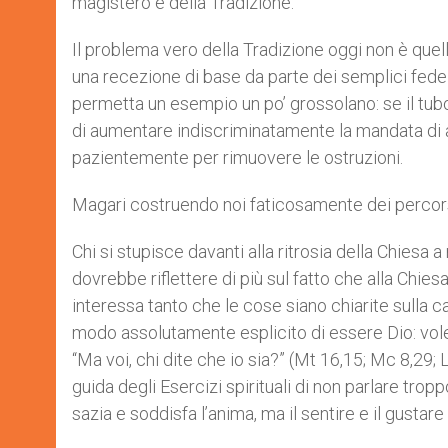
magistero e della Tradizione.
Il problema vero della Tradizione oggi non è quel
una recezione di base da parte dei semplici fedel
permetta un esempio un po’ grossolano: se il tubo 
di aumentare indiscriminatamente la mandata di ac
pazientemente per rimuovere le ostruzioni.
Magari costruendo noi faticosamente dei percorsi a
Chi si stupisce davanti alla ritrosia della Chiesa 
dovrebbe riflettere di più sul fatto che alla Chies
interessa tanto che le cose siano chiarite sulla c
modo assolutamente esplicito di essere Dio: volev
“Ma voi, chi dite che io sia?” (Mt 16,15; Mc 8,29
guida degli Esercizi spirituali di non parlare tropp
sazia e soddisfa l’anima, ma il sentire e il gustare