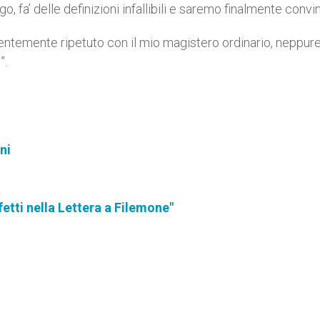
o, fa’ delle definizioni infallibili e saremo finalmente convint
entemente ripetuto con il mio magistero ordinario, neppur
”.
ni
etti nella Lettera a Filemone"