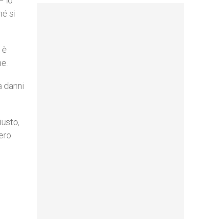
– lo
hé si
 è
me.
a danni
iusto,
ero.