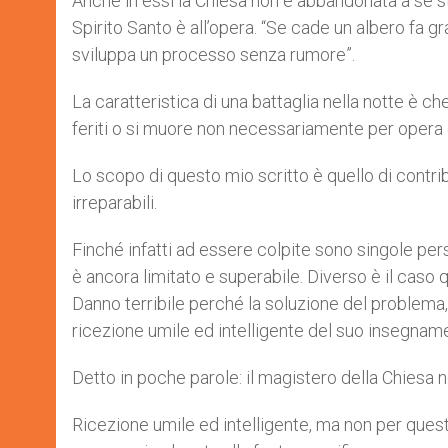
Anche in essi la Chiesa non è abbandonata a se st
Spirito Santo è all’opera. “Se cade un albero fa 
sviluppa un processo senza rumore”.
La caratteristica di una battaglia nella notte è che
feriti o si muore non necessariamente per opera 
Lo scopo di questo mio scritto è quello di contrib
irreparabili.
Finché infatti ad essere colpite sono singole pers
è ancora limitato e superabile. Diverso è il caso
Danno terribile perché la soluzione del problema, l
ricezione umile ed intelligente del suo insegnam
Detto in poche parole: il magistero della Chiesa n
Ricezione umile ed intelligente, ma non per questo 