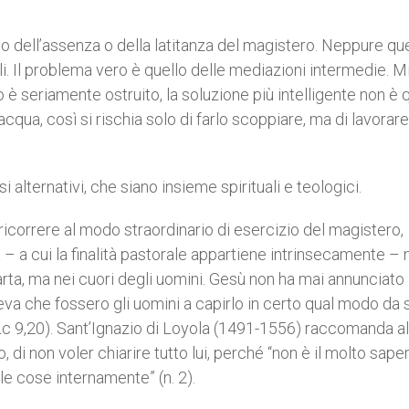
lo dell’assenza o della latitanza del magistero. Neppure que
i. Il problema vero è quello delle mediazioni intermedie. Mi
è seriamente ostruito, la soluzione più intelligente non è 
qua, così si rischia solo di farlo scoppiare, ma di lavorare
lternativi, che siano insieme spirituali e teologici.
a ricorrere al modo straordinario di esercizio del magistero,
a – a cui la finalità pastorale appartiene intrinsecamente – 
arta, ma nei cuori degli uomini. Gesù non ha mai annunciato 
a che fossero gli uomini a capirlo in certo qual modo da s
; Lc 9,20). Sant’Ignazio di Loyola (1491-1556) raccomanda al
o, di non voler chiarire tutto lui, perché “non è il molto sap
 le cose internamente” (n. 2).