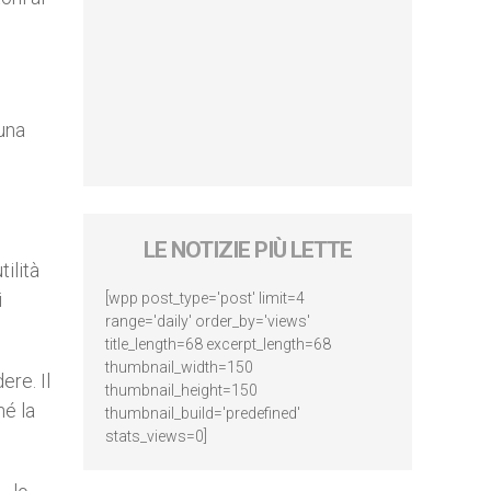
 una
LE NOTIZIE PIÙ LETTE
ilità
i
[wpp post_type='post' limit=4
range='daily' order_by='views'
title_length=68 excerpt_length=68
thumbnail_width=150
ere. Il
thumbnail_height=150
hé la
thumbnail_build='predefined'
stats_views=0]