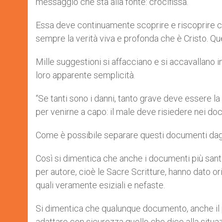
messaggio che sta alla fonte: crocifissa.
Essa deve continuamente scoprire e riscoprire c
sempre la verità viva e profonda che è Cristo. Que
Mille suggestioni si affacciano e si accavallano in
loro apparente semplicità.
“Se tanti sono i danni, tanto grave deve essere la 
per venirne a capo: il male deve risiedere nei do
Come è possibile separare questi documenti dagli
Così si dimentica che anche i documenti più sant
per autore, cioè le Sacre Scritture, hanno dato or
quali veramente esiziali e nefaste.
Si dimentica che qualunque documento, anche il pi
adattare con sicurezza quello che dice alla situ