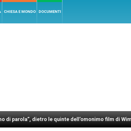
A
CHIESA E MONDO
DOCUMENTI
, dietro le quinte dell’omonimo film di Wim Wenders