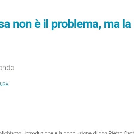
sa non è il problema, ma la
condo
TURA
blichiamo l’introduzione e la conclusione di don Pietro Cant