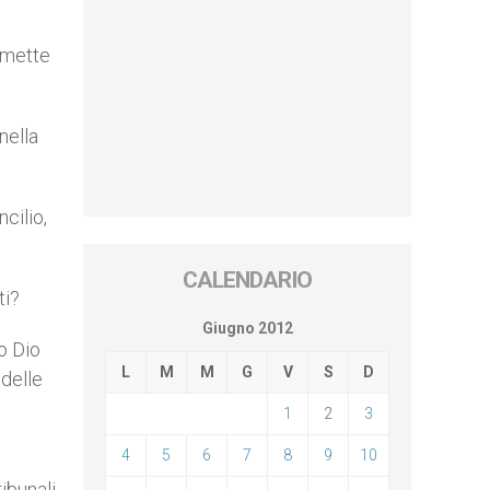
smette
nella
cilio,
CALENDARIO
ti?
Giugno 2012
o Dio
L
M
M
G
V
S
D
 delle
1
2
3
4
5
6
7
8
9
10
ibunali