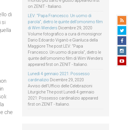
mondo più sano e giusto appeared first
on ZENIT - Italiano.
llo di
LEV: “Papa Francesco. Un uomo di
 si
parola”, dietro le quinte dell’omonimo film
di Wim Wenders
Dicembre 29, 2020
quella
Volume fotografico a cura di monsignor
Dario Edoardo Viganò e Gianluca della
Maggiore The post LEV: “Papa
Francesco. Un uomo di parola”, dietro le
quinte dell’omonimo film di Wim Wenders
appeared first on ZENIT - Italiano.
Lunedì 4 gennaio 2021: Possesso
cardinalizio
Dicembre 29, 2020
non
Avviso dell’Ufficio delle Celebrazioni
in
Liturgiche The post Lunedì 4 gennaio
oli:
2021: Possesso cardinalizio appeared
la
first on ZENIT - Italiano.
ere che