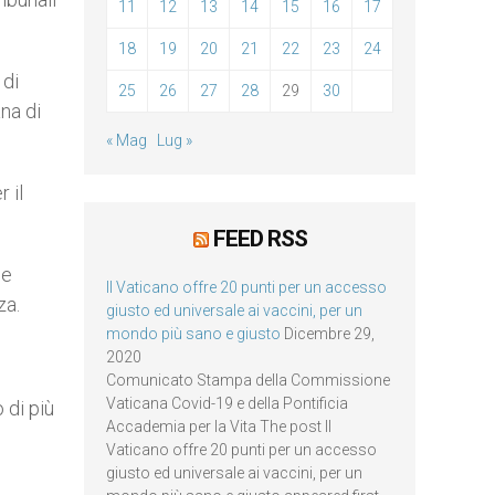
11
12
13
14
15
16
17
18
19
20
21
22
23
24
 di
25
26
27
28
29
30
na di
« Mag
Lug »
 il
FEED RSS
le
Il Vaticano offre 20 punti per un accesso
za.
giusto ed universale ai vaccini, per un
mondo più sano e giusto
Dicembre 29,
2020
Comunicato Stampa della Commissione
Vaticana Covid-19 e della Pontificia
 di più
Accademia per la Vita The post Il
Vaticano offre 20 punti per un accesso
giusto ed universale ai vaccini, per un