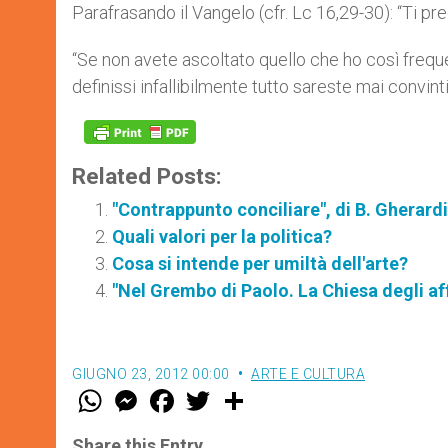
Parafrasando il Vangelo (cfr. Lc 16,29-30): “Ti preg
“Se non avete ascoltato quello che ho così frequ
definissi infallibilmente tutto sareste mai convinti
Related Posts:
"Contrappunto conciliare", di B. Gherardi
Quali valori per la politica?
Cosa si intende per umiltà dell'arte?
"Nel Grembo di Paolo. La Chiesa degli aff
GIUGNO 23, 2012 00:00
ARTE E CULTURA
W
M
F
T
S
h
e
a
w
h
a
s
c
i
a
t
s
e
t
r
Share this Entry