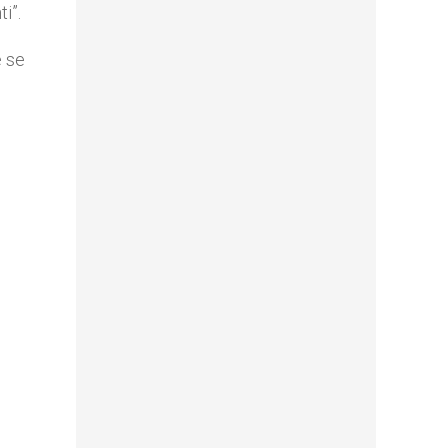
i”.
e se