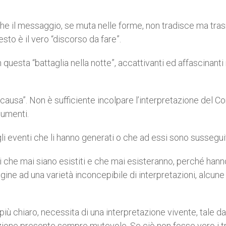
he il messaggio, se muta nelle forme, non tradisce ma tra
sto è il vero “discorso da fare”.
 questa “battaglia nella notte”, accattivanti ed affascinanti 
causa”. Non è sufficiente incolpare l’interpretazione del Con
cumenti.
 eventi che li hanno generati o che ad essi sono sussegui
i che mai siano esistiti e che mai esisteranno, perché hann
igine ad una varietà inconcepibile di interpretazioni, alcune
ù chiaro, necessita di una interpretazione vivente, tale da
azione presente sempre mutevole. Se ciò non fosse vero i tr