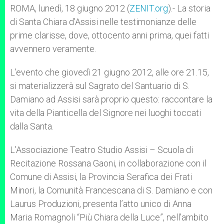
p
g
o
r
ROMA, lunedì, 18 giugno 2012 (
ZENIT.org
).- La storia
p
e
k
di Santa Chiara d’Assisi nelle testimonianze delle
r
prime clarisse, dove, ottocento anni prima, quei fatti
avvennero veramente.
L’evento che giovedì 21 giugno 2012, alle ore 21.15,
si materializzerà sul Sagrato del Santuario di S.
Damiano ad Assisi sarà proprio questo: raccontare la
vita della Pianticella del Signore nei luoghi toccati
dalla Santa.
L’Associazione Teatro Studio Assisi – Scuola di
Recitazione Rossana Gaoni, in collaborazione con il
Comune di Assisi, la Provincia Serafica dei Frati
Minori, la Comunità Francescana di S. Damiano e con
Laurus Produzioni, presenta l’atto unico di Anna
Maria Romagnoli “Più Chiara della Luce”, nell’ambito