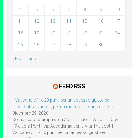
4
5
6
7
8
9
10
11
12
13
14
15
16
17
18
19
20
21
22
23
24
25
26
27
28
29
30
« Mag
Lug »
FEED RSS
Il Vaticano offre 20 punti per un accesso giusto ed
universale ai vaccini, per un mondo più sano e giusto
Dicembre 29, 2020
Comunicato Stampa della Commissione Vaticana Covid-
19 e della Pontificia Accademia per la Vita The post Il
Vaticano offre 20 punti per un accesso giusto ed