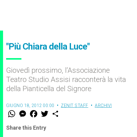
"Più Chiara della Luce"
Giovedì prossimo, l’Associazione
Teatro Studio Assisi racconterà la vita
della Pianticella del Signore
GIUGNO 18, 2012 00:00
ZENIT STAFF
ARCHIVI
W
M
F
T
S
h
e
a
w
h
a
s
c
i
a
t
s
e
t
r
Share this Entry
s
e
b
t
e
A
n
o
e