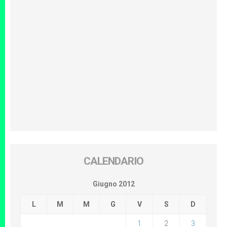
CALENDARIO
Giugno 2012
L
M
M
G
V
S
D
1
2
3