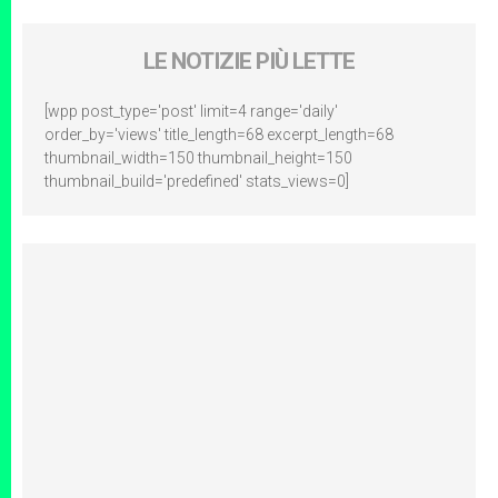
LE NOTIZIE PIÙ LETTE
[wpp post_type='post' limit=4 range='daily'
order_by='views' title_length=68 excerpt_length=68
thumbnail_width=150 thumbnail_height=150
thumbnail_build='predefined' stats_views=0]