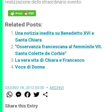
realizzazione dello straordinario evento.
Related Posts:
Una notizia inedita su Benedetto XVI e
Santa Chiara
"Osservanza francescana al femminile VII.
Santa Colette de Corbie"
La vera vita di Chiara e Francesco
Voce di Donna
GIUGNO 18, 2012 00:00
ARCHIVI
W
M
F
T
S
h
e
a
w
h
a
s
c
i
a
t
s
e
t
r
Share this Entry
s
e
b
t
e