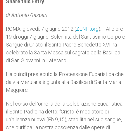
Share this Entry
s
e
b
t
e
A
n
o
e
p
g
o
r
di Antonio Gaspari
p
e
k
r
ROMA, giovedì, 7 giugno 2012 (
ZENIT.org
).– Alle ore
19 di oggi 7 giugno, Solennità del Santissimo Corpo e
Sangue di Cristo, il Santo Padre Benedetto XVI ha
celebrato la Santa Messa sul sagrato della Basilica
di San Giovanni in Laterano.
Ha quindi presieduto la Processione Eucaristica che,
da via Merulana è giunta alla Basilica di Santa Maria
Maggiore.
Nel corso dell’omelia della Celebrazione Eucaristica
il Santo Padre ha detto: “Cristo ‘è mediatore di
un’alleanza nuova’ (Eb 9,15), stabilita nel suo sangue,
che purifica ‘la nostra coscienza dalle opere di