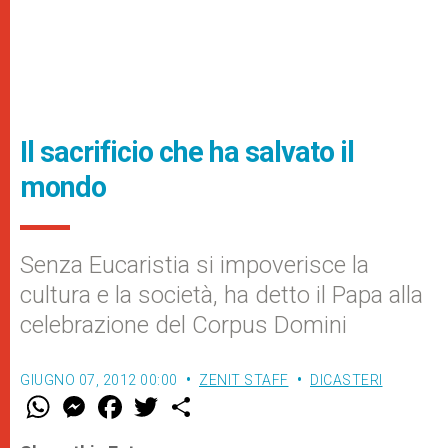
Il sacrificio che ha salvato il
mondo
Senza Eucaristia si impoverisce la
cultura e la società, ha detto il Papa alla
celebrazione del Corpus Domini
GIUGNO 07, 2012 00:00
ZENIT STAFF
DICASTERI
W
M
F
T
S
h
e
a
w
h
a
s
c
i
a
t
s
e
t
r