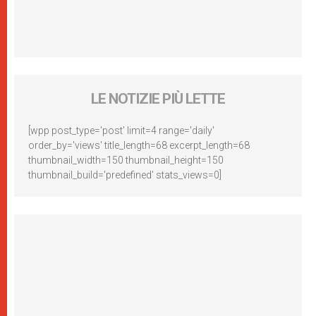
LE NOTIZIE PIÙ LETTE
[wpp post_type='post' limit=4 range='daily'
order_by='views' title_length=68 excerpt_length=68
thumbnail_width=150 thumbnail_height=150
thumbnail_build='predefined' stats_views=0]