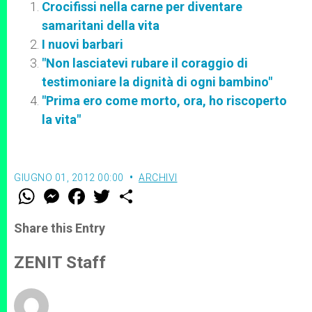
Crocifissi nella carne per diventare
samaritani della vita
I nuovi barbari
"Non lasciatevi rubare il coraggio di
testimoniare la dignità di ogni bambino"
"Prima ero come morto, ora, ho riscoperto
la vita"
GIUGNO 01, 2012 00:00
ARCHIVI
W
M
F
T
S
h
e
a
w
h
a
s
c
i
a
t
s
e
t
r
Share this Entry
s
e
b
t
e
A
n
o
e
p
g
o
r
ZENIT Staff
p
e
k
r