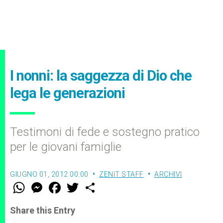
I nonni: la saggezza di Dio che
lega le generazioni
Testimoni di fede e sostegno pratico
per le giovani famiglie
GIUGNO 01, 2012 00:00
ZENIT STAFF
ARCHIVI
W
M
F
T
S
h
e
a
w
h
a
s
c
i
a
t
s
e
t
r
Share this Entry
s
e
b
t
e