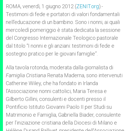
A
n
o
e
p
g
o
r
ROMA, venerdì, 1 giugno 2012 (
ZENIT.org
).-
p
e
k
Testimoni di fede e portatori di valori fondamentali
r
nell’educazione di un bambino. Sono i nonni, ai quali
mercoledì pomeriggio è stata dedicata la sessione
del Congresso Internazionale Teologico pastorale
dal titolo “I nonni e gli anziani: testimoni di fede e
sostegno pratico per le giovani famiglie”.
Alla tavola rotonda, moderata dalla giornalista di
Famiglia Cristiana
Renata Maderna, sono intervenuti
Catherine Wiley, che ha fondato in Irlanda
l’Associazione nonni cattolici, Maria Teresa e
Gilberto Gillini, consulenti e docenti presso il
Pontificio Istituto Giovanni Paolo II per Studi su
Matrimonio e Famiglia, Gabriella Biader, consulente
per l’iniziazione cristiana della Diocesi di Milano e
Hélène Durand Ballivet, presidente dell’Associazione