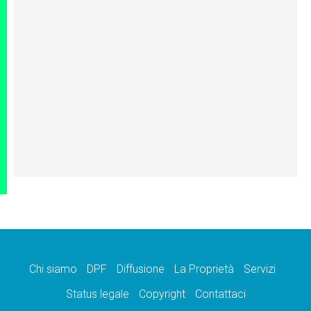
Chi siamo
DPF
Diffusione
La Proprietà
Servizi
Status legale
Copyright
Contattaci