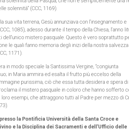
ssima solennità della Pasqua, che non è semplicemente una f
delle solennità” (CCC, 1169).
e la sua vita terrena, Gesù annunziava con l’insegnamento e
(CCC, 1085), adesso durante il tempo della Chiesa, l’anno li
ti dell’unico mistero pasquale. Questo è vero soprattutto pe
ione le quali fanno memoria degli inizi della nostra salvezza
CC, 1171).
enera in modo speciale la Santissima Vergine, “congiunta
suo; in Maria ammira ed esalta il frutto più eccelso della
mmagine purissima, ciò che essa tutta desidera e spera di
proclama il mistero pasquale in coloro che hanno sofferto 
i i loro esempi, che attraggono tutti al Padre per mezzo di Cr
73).
presso la Pontificia Università della Santa Croce e
vino e la Disciplina dei Sacramenti e dell’Ufficio delle