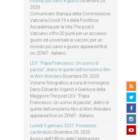
mondo più sano e giusto
Dicembre 29,
2020
Comunicato Stampa della Commissione
Vaticana Covid-19 e della Pontificia
Accademia per la Vita The post Il
Vaticano offre 20 punti per un accesso
giusto ed universale ai vaccini, per un
mondo più sano e giusto appeared first
on ZENIT - Italiano.
LEV: “Papa Francesco. Un uomo di
parola”, dietro le quinte dell’omonimo film
di Wim Wenders
Dicembre 29, 2020
Volume fotografico a cura di monsignor
Dario Edoardo Viganò e Gianluca della
Maggiore The post LEV: “Papa
Francesco. Un uomo di parola”, dietro le
quinte dell’omonimo film di Wim Wenders
appeared first on ZENIT - Italiano.
Lunedì 4 gennaio 2021: Possesso
cardinalizio
Dicembre 29, 2020
Avviso dell’Ufficio delle Celebrazioni