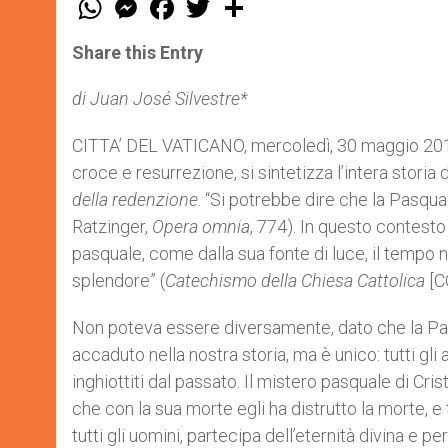
h
e
a
w
h
a
s
c
i
a
t
s
e
t
r
Share this Entry
s
e
b
t
e
A
n
o
e
p
g
o
r
di Juan José Silvestre*
p
e
k
r
CITTA’ DEL VATICANO, mercoledì, 30 maggio 201
croce e resurrezione, si sintetizza l’intera storia
della redenzione
. “Si potrebbe dire che la Pasqua 
Ratzinger,
Opera omnia
, 774). In questo contesto s
pasquale, come dalla sua fonte di luce, il tempo n
splendore” (
Catechismo della Chiesa Cattolica
[C
Non poteva essere diversamente, dato che la Pas
accaduto nella nostra storia, ma è unico: tutti gli
inghiottiti dal passato. Il mistero pasquale di Cr
che con la sua morte egli ha distrutto la morte, e
tutti gli uomini, partecipa dell’eternità divina e p