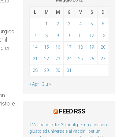
esta
Maggio 2012
L
M
M
G
V
S
D
1
2
3
4
5
6
turgico
7
8
9
10
11
12
13
r il
 e ci
14
15
16
17
18
19
20
21
22
23
24
25
26
27
28
29
30
31
« Apr
Giu »
con
isto, e
FEED RSS
Il Vaticano offre 20 punti per un accesso
giusto ed universale ai vaccini, per un