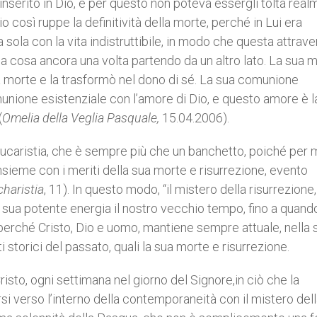
serito in Dio, e per questo non poteva essergli tolta real
 così ruppe la definitività della morte, perché in Lui era
sa sola con la vita indistruttibile, in modo che questa attrave
cosa ancora una volta partendo da un altro lato. La sua m
 la morte e la trasformò nel dono di sé. La sua comunione
nione esistenziale con l’amore di Dio, e questo amore è l
(
Omelia della Veglia Pasquale,
15.04.2006).
’Eucaristia, che è sempre più che un banchetto, poiché per
insieme con i meriti della sua morte e risurrezione, evento
charistia
, 11). In questo modo, “il mistero della risurrezione,
 sua potente energia il nostro vecchio tempo, fino a quand
erché Cristo, Dio e uomo, mantiene sempre attuale, nella 
i storici del passato, quali la sua morte e risurrezione.
risto, ogni settimana nel giorno del Signore,in ciò che la
 verso l’interno della contemporaneità con il mistero del