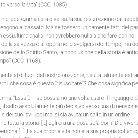
tto verso la Vita” (CCC, 1085).
e in croce e,inmaniera diversa, la sua resurrezione dal sepol
artengono al passato. Ma se fossero unicamente fatti del pa
ssi.ultima analisi non avrebbero nulla a che fare con noi.
ella salvezza è all’opera nello svolgersi del tempo, ma do
one dello Spirito Santo, la conclusione della storia è antic
empo” (CCC, 1168).
te al di fuori del nostro orizzonte, risulta talmente estra
erci: che cosa è questo “risuscitare”? Che cosa significa pe
rma: “Essa è – se possiamo una volta usare il linguaggio d
”, il salto assolutamente più decisivo verso una dimensione
e dei suoi sviluppi mai si sia avuta: un salto in un ordine
utta la storia. […] Egli era una cosa sola con il Dio vivent
ersona […]. La sua propria vita non era sua propria soltanto