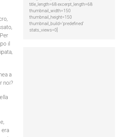
title_length=68 excerpt_length=68
thumbnail_width=150
thumbnail_height=150
cro,
thumbnail_build='predefined'
ssato,
stats_views=0]
 Per
po il
ipata,
nea a
r noi?
ella
e,
, era