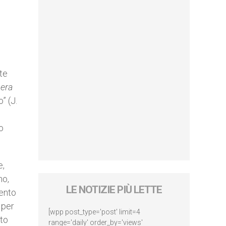
te
era
” (J.
o
e,
no,
LE NOTIZIE PIÙ LETTE
mento
 per
[wpp post_type='post' limit=4
nto
range='daily' order_by='views'