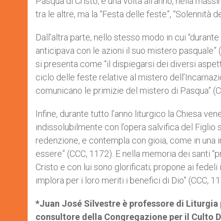
Pasqua di Cristo, e una volta all’anno, nella ma
tra le altre, ma la “Festa delle feste”, “Solennità 
Dall’altra parte, nello stesso modo in cui “durant
anticipava con le azioni il suo mistero pasquale” 
si presenta come “il dispiegarsi dei diversi aspet
ciclo delle feste relative al mistero dell’Incarnaz
comunicano le primizie del mistero di Pasqua” (C
Infine, durante tutto l’anno liturgico la Chiesa v
indissolubilmente con l’opera salvifica del Figlio 
redenzione, e contempla con gioia, come in una i
essere” (CCC, 1172). E nella memoria dei santi “
Cristo e con lui sono glorificati; propone ai fedel
implora per i loro meriti i benefici di Dio” (CCC, 11
*Juan José Silvestre è professore di Liturgia 
consultore della Congregazione per il Culto Di