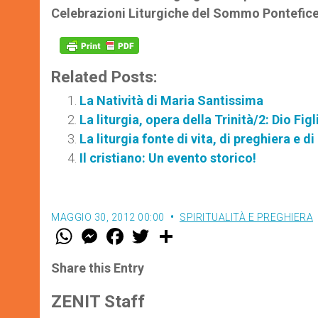
Celebrazioni Liturgiche del Sommo Pontefice
Related Posts:
La Natività di Maria Santissima
La liturgia, opera della Trinità/2: Dio Fi
La liturgia fonte di vita, di preghiera e
Il cristiano: Un evento storico!
MAGGIO 30, 2012 00:00
SPIRITUALITÀ E PREGHIERA
W
M
F
T
S
h
e
a
w
h
a
s
c
i
a
t
s
e
t
r
Share this Entry
s
e
b
t
e
A
n
o
e
p
g
o
r
ZENIT Staff
p
e
k