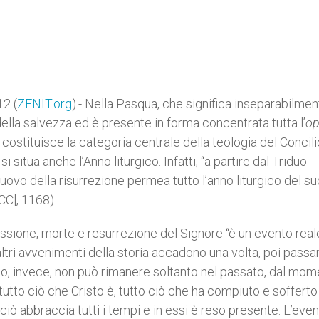
2 (
ZENIT.org
).- Nella Pasqua, che significa inseparabilmen
 della salvezza ed è presente in forma concentrata tutta l’
op
costituisce la categoria centrale della teologia del Concilio
i situa anche l’Anno liturgico. Infatti, “a partire dal Triduo
uovo della risurrezione permea tutto l’anno liturgico del su
CC], 1168).
sione, morte e resurrezione del Signore “è un evento real
 altri avvenimenti della storia accadono una volta, poi passa
isto, invece, non può rimanere soltanto nel passato, dal mo
 tutto ciò che Cristo è, tutto ciò che ha compiuto e sofferto
erciò abbraccia tutti i tempi e in essi è reso presente. L’eve