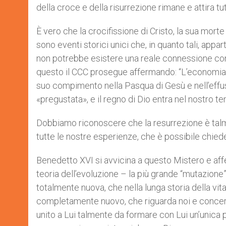
della croce e della risurrezione rimane e attira tu
È vero che la crocifissione di Cristo, la sua mort
sono eventi storici unici che, in quanto tali, app
non potrebbe esistere una reale connessione con e
questo il CCC prosegue affermando: “L’economia d
suo compimento nella Pasqua di Gesù e nell’effusi
«pregustata», e il regno di Dio entra nel nostro t
Dobbiamo riconoscere che la resurrezione è talmen
tutte le nostre esperienze, che è possibile chied
Benedetto XVI si avvicina a questo Mistero e affe
teoria dell’evoluzione – la più grande “mutazione
totalmente nuova, che nella lunga storia della vita 
completamente nuovo, che riguarda noi e concerne t
unito a Lui talmente da formare con Lui un’unica p