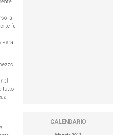
mente.
rso la
orte fu
a vera
 mezzo
 nel
o tutto
sua
CALENDARIO
la