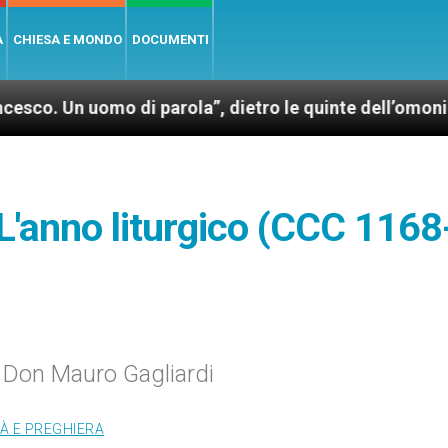
A
CHIESA E MONDO
DOCUMENTI
mo di parola”, dietro le quinte dell’omonimo film di
L'anno liturgico (CCC 1168
di Don Mauro Gagliardi
TÀ E PREGHIERA