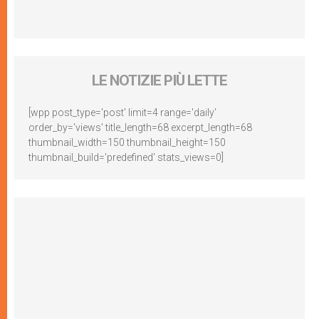
LE NOTIZIE PIÙ LETTE
[wpp post_type='post' limit=4 range='daily'
order_by='views' title_length=68 excerpt_length=68
thumbnail_width=150 thumbnail_height=150
thumbnail_build='predefined' stats_views=0]