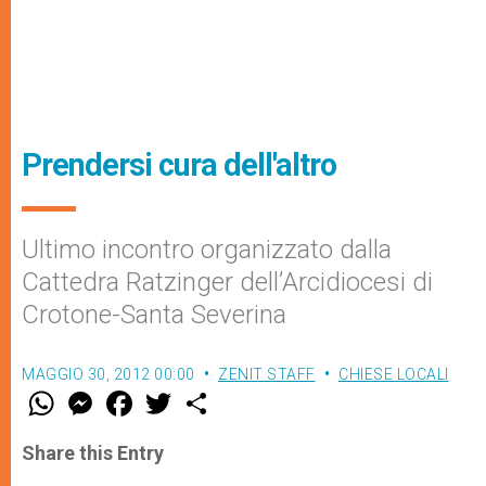
Prendersi cura dell'altro
Ultimo incontro organizzato dalla
Cattedra Ratzinger dell’Arcidiocesi di
Crotone-Santa Severina
MAGGIO 30, 2012 00:00
ZENIT STAFF
CHIESE LOCALI
W
M
F
T
S
h
e
a
w
h
a
s
c
i
a
t
s
e
t
r
Share this Entry
s
e
b
t
e
A
n
o
e