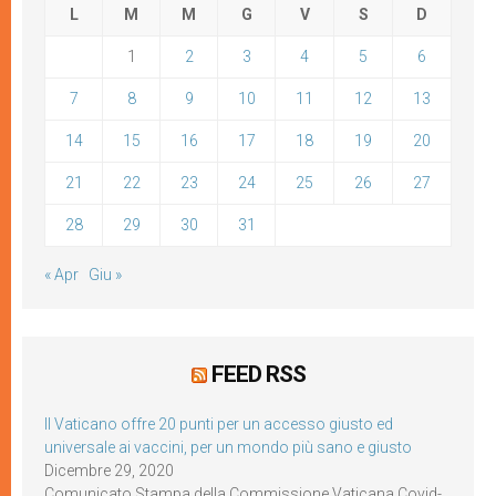
L
M
M
G
V
S
D
1
2
3
4
5
6
7
8
9
10
11
12
13
14
15
16
17
18
19
20
21
22
23
24
25
26
27
28
29
30
31
« Apr
Giu »
FEED RSS
Il Vaticano offre 20 punti per un accesso giusto ed
universale ai vaccini, per un mondo più sano e giusto
Dicembre 29, 2020
Comunicato Stampa della Commissione Vaticana Covid-