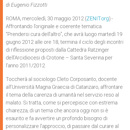
p
g
o
r
di Eugenio Fizzotti
p
e
k
r
ROMA, mercoledì, 30 maggio 2012 (
ZENIT.org
).-
Affrontando l’originale e coerente tematica
“Prendersi cura dell’altro”, che avrà luogo martedì 19
giugno 2012 alle ore 18, termina il ciclo degli incontri
di riflessione proposti dalla Cattedra Ratzinger
dell’Arcidiocesi di Crotone – Santa Severina per
l’anno 2011/2012.
Toccherà al sociologo Cleto Corposanto, docente
all’Università Magna Graecia di Catanzaro, affrontare
il tema della carenza di umanità nel servizio reso al
malato. Si tratta, come si percepisce con estrema
chiarezza, di un tema che ancora oggi non si è
esaurito e fa avvertire un profondo bisogno di
personalizzare l’approccio, di passare dal curare al