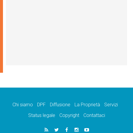
Chi siamo
DPF
Diffusione
La Proprietà
Servizi
Status legale
Copyright
Contattaci