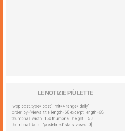
LE NOTIZIE PIÙ LETTE
[wpp post_type='post' limit=4 range='daily'
order_by='views' title_length=68 excerpt_length=68
thumbnail_width=150 thumbnail_height=150
thumbnail_build='predefined' stats_views=0]