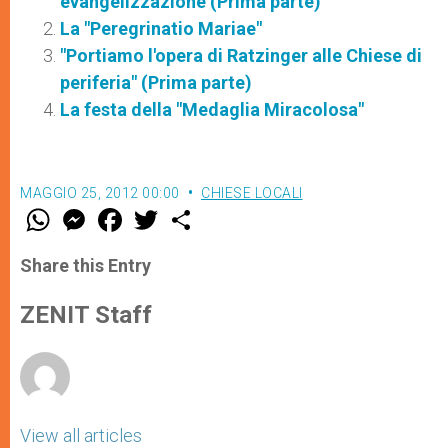
evangelizzazione (Prima parte)
La "Peregrinatio Mariae"
"Portiamo l'opera di Ratzinger alle Chiese di
periferia" (Prima parte)
La festa della "Medaglia Miracolosa"
MAGGIO 25, 2012 00:00
CHIESE LOCALI
W
M
F
T
S
h
e
a
w
h
a
s
c
i
a
t
s
e
t
r
Share this Entry
s
e
b
t
e
A
n
o
e
p
g
o
r
ZENIT Staff
p
e
k
r
View all articles