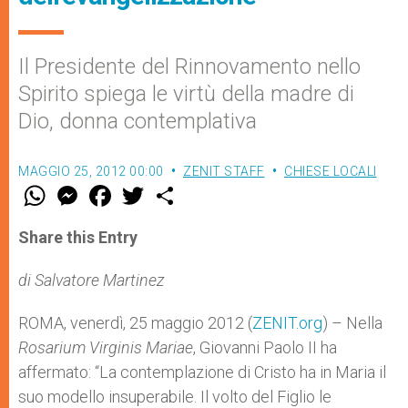
Il Presidente del Rinnovamento nello
Spirito spiega le virtù della madre di
Dio, donna contemplativa
MAGGIO 25, 2012 00:00
ZENIT STAFF
CHIESE LOCALI
W
M
F
T
S
h
e
a
w
h
a
s
c
i
a
t
s
e
t
r
Share this Entry
s
e
b
t
e
A
n
o
e
p
g
o
r
di Salvatore Martinez
p
e
k
r
ROMA, venerdì, 25 maggio 2012 (
ZENIT.org
) – Nella
Rosarium Virginis Mariae
, Giovanni Paolo II ha
affermato: “La contemplazione di Cristo ha in Maria il
suo modello insuperabile. Il volto del Figlio le