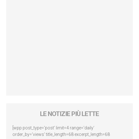
LE NOTIZIE PIÙ LETTE
[wpp post_type='post' limit=4 range='daily'
order_by='views' title_length=68 excerpt_length=68