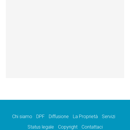
Chi siamo
DPF
Diffusione
La Proprietà
Servizi
Status legale
Copyright
Contattaci