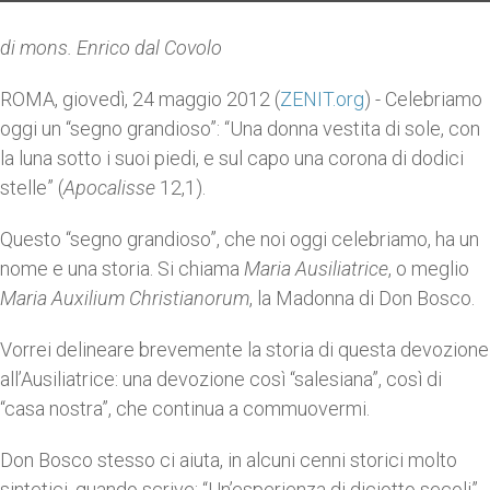
di mons. Enrico dal Covolo
ROMA, giovedì, 24 maggio 2012 (
ZENIT.org
) - Celebriamo
oggi un “segno grandioso”: “Una donna vestita di sole, con
la luna sotto i suoi piedi, e sul capo una corona di dodici
stelle” (
Apocalisse
12,1).
Questo “segno grandioso”, che noi oggi celebriamo, ha un
nome e una storia. Si chiama
Maria Ausiliatrice
, o meglio
Maria Auxilium Christianorum
, la Madonna di Don Bosco.
Vorrei delineare brevemente la storia di questa devozione
all’Ausiliatrice: una devozione così “salesiana”, così di
“casa nostra”, che continua a commuovermi.
Don Bosco stesso ci aiuta, in alcuni cenni storici molto
sintetici, quando scrive: “Un’esperienza di diciotto secoli”