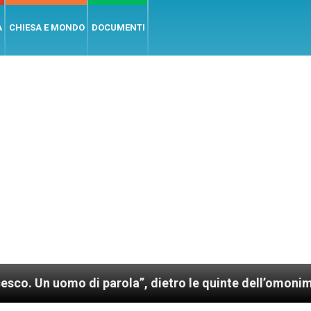
A
CHIESA E MONDO
DOCUMENTI
o di parola”, dietro le quinte dell’omonimo film di 