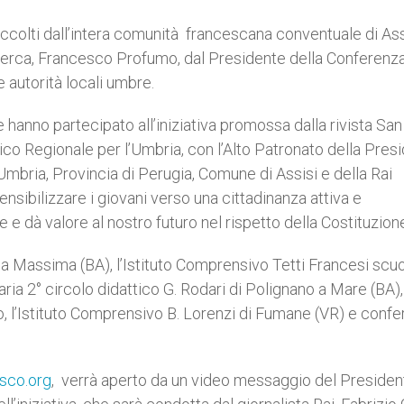
 accolti dall’intera comunità francescana conventuale di Assi
 Ricerca, Francesco Profumo, dal Presidente della Conferenz
 autorità locali umbre.
 hanno partecipato all’iniziativa promossa dalla rivista San
ico Regionale per l’Umbria, con l’Alto Patronato della Pres
Umbria, Provincia di Perugia, Comune di Assisi e della Rai
sensibilizzare i giovani verso una cittadinanza attiva e
e dà valore al nostro futuro nel rispetto della Costituzion
sa Massima (BA), l’Istituto Comprensivo Tetti Francesi scu
aria 2° circolo didattico G. Rodari di Polignano a Mare (BA)
o, l’Istituto Comprensivo B. Lorenzi di Fumane (VR) e confer
sco.org
, verrà aperto da un video messaggio del Presiden