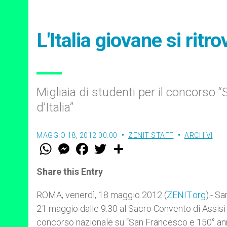
L'Italia giovane si ritr
Migliaia di studenti per il concorso 
d’Italia”
MAGGIO 18, 2012 00:00
ZENIT STAFF
ARCHIVI
W
M
F
T
S
h
e
a
w
h
a
s
c
i
a
t
s
e
t
r
Share this Entry
s
e
b
t
e
A
n
o
e
p
g
o
r
ROMA, venerdì, 18 maggio 2012 (
ZENIT.org
).- S
p
e
k
21 maggio dalle 9.30 al Sacro Convento di Assisi 
r
concorso nazionale su “San Francesco e 150° annive