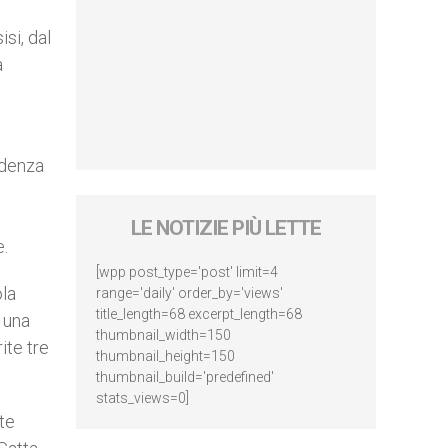
si, dal
a
idenza
LE NOTIZIE PIÙ LETTE
e.
[wpp post_type='post' limit=4
ola
range='daily' order_by='views'
title_length=68 excerpt_length=68
, una
thumbnail_width=150
ite tre
thumbnail_height=150
thumbnail_build='predefined'
stats_views=0]
te