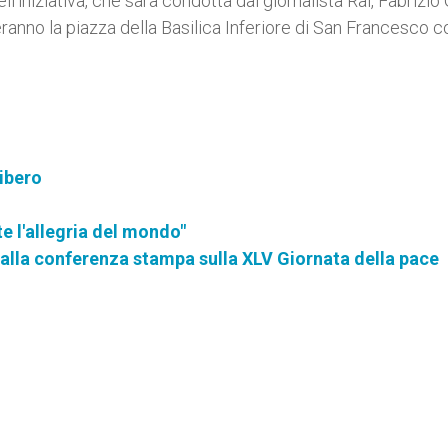
’iniziativa, che sarà condotta dal giornalista Rai, Fabrizio 
meranno la piazza della Basilica Inferiore di San Francesco c
libero
te l'allegria del mondo"
 alla conferenza stampa sulla XLV Giornata della pace