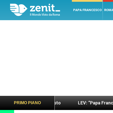
PAPA FRANCESCO
ROM
 più sano e giusto
LEV: “Papa Francesco. Un uom
PRIMO PIANO