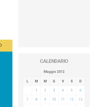
CALENDARIO
Maggio 2012
L
M
M
G
V
S
D
1
2
3
4
5
6
7
8
9
10
11
12
13