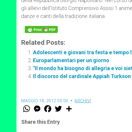
della Repubblica Giorgio Napolitano. Nel corso dell
gli allievi dell’Istituto Comprensivo Assisi 1 ani
danze e canti della tradizione italiana.
Related Posts:
Adolescenti e giovani tra festa e tempo 
Europarlamentari per un giorno
"Il mondo ha bisogno di allegria e voi sie
Il discorso del cardinale Appiah Turkson
MAGGIO 18, 2012 00:00
ARCHIVI
W
M
F
T
S
h
e
a
w
h
a
s
c
i
a
t
s
e
t
r
Share this Entry
s
e
b
t
e
A
n
o
e