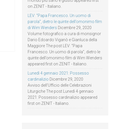
mondo più sano e giusto appeared first
on ZENIT - Italiano.
LEV: “Papa Francesco. Un uomo di
parola”, dietro le quinte dell’omonimo film
di Wim Wenders
Dicembre 29, 2020
Volume fotografico a cura di monsignor
Dario Edoardo Viganò e Gianluca della
Maggiore The post LEV: “Papa
Francesco. Un uomo di parola”, dietro le
quinte dell’omonimo film di Wim Wenders
appeared first on ZENIT - Italiano.
Lunedì 4 gennaio 2021: Possesso
cardinalizio
Dicembre 29, 2020
Avviso dell’Ufficio delle Celebrazioni
Liturgiche The post Lunedì 4 gennaio
2021: Possesso cardinalizio appeared
first on ZENIT - Italiano.