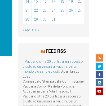
14
15
16
17
18
19
20
21
22
23
24
25
26
27
28
29
30
31
« Apr
Giu »
FEED RSS
Il Vaticano offre 20 punti per un accesso
giusto ed universale ai vaccini, per un
mondo più sano e giusto
Dicembre 29,
2020
Comunicato Stampa della Commissione
Vaticana Covid-19 e della Pontificia
Accademia per la Vita The post Il
Vaticano offre 20 punti per un accesso
giusto ed universale ai vaccini, per un