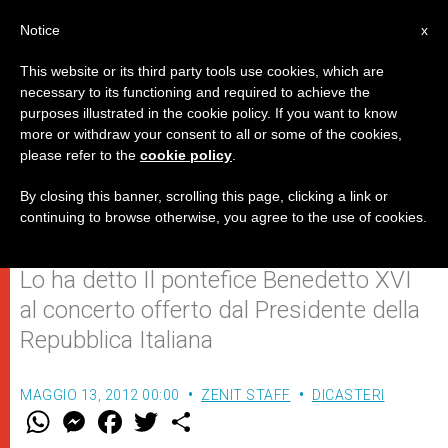
IT
Notice
x
This website or its third party tools use cookies, which are
necessary to its functioning and required to achieve the
purposes illustrated in the cookie policy. If you want to know
Giuseppe Verdi contempla il
more or withdraw your consent to all or some of the cookies,
please refer to the
cookie policy
.
Cristo incarnato, che libera e
apre il Regno dei Cieli
By closing this banner, scrolling this page, clicking a link or
continuing to browse otherwise, you agree to the use of cookies.
Lo ha detto Il pontefice Benedetto XVI
al concerto offerto dal Presidente della
Repubblica Italiana
MAGGIO 13, 2012 00:00
ZENIT STAFF
DICASTERI
W
M
F
T
S
h
e
a
w
h
a
s
c
i
a