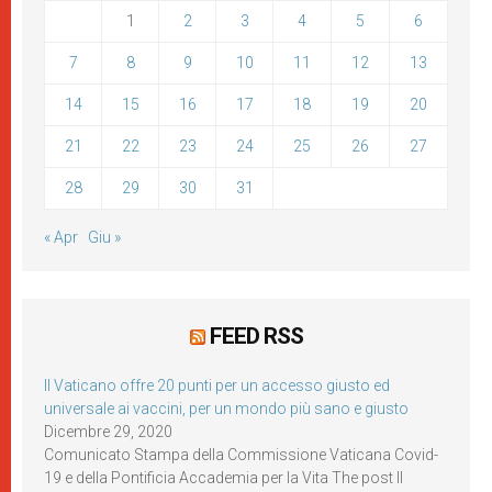
1
2
3
4
5
6
7
8
9
10
11
12
13
14
15
16
17
18
19
20
21
22
23
24
25
26
27
28
29
30
31
« Apr
Giu »
FEED RSS
Il Vaticano offre 20 punti per un accesso giusto ed
universale ai vaccini, per un mondo più sano e giusto
Dicembre 29, 2020
Comunicato Stampa della Commissione Vaticana Covid-
19 e della Pontificia Accademia per la Vita The post Il