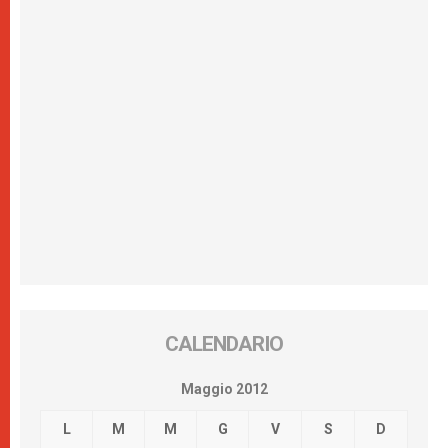
CALENDARIO
Maggio 2012
L
M
M
G
V
S
D