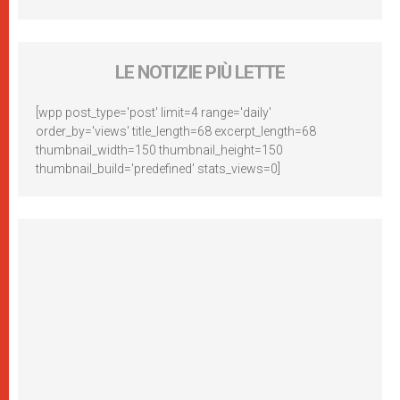
LE NOTIZIE PIÙ LETTE
[wpp post_type='post' limit=4 range='daily'
order_by='views' title_length=68 excerpt_length=68
thumbnail_width=150 thumbnail_height=150
thumbnail_build='predefined' stats_views=0]