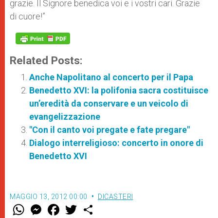
grazie. Il Signore benedica voi e i vostri cari. Grazie
di cuore!”
Related Posts:
Anche Napolitano al concerto per il Papa
Benedetto XVI: la polifonia sacra costituisce
un’eredità da conservare e un veicolo di
evangelizzazione
"Con il canto voi pregate e fate pregare"
Dialogo interreligioso: concerto in onore di
Benedetto XVI
MAGGIO 13, 2012 00:00
DICASTERI
W
M
F
T
S
h
e
a
w
h