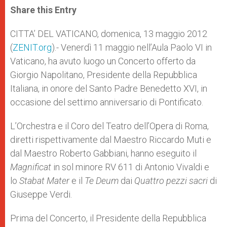
t
s
e
t
r
Share this Entry
s
e
b
t
e
A
n
o
e
p
g
o
r
CITTA’ DEL VATICANO, domenica, 13 maggio 2012
p
e
k
(
ZENIT.org
r
).- Venerdì 11 maggio nell’Aula Paolo VI in
Vaticano, ha avuto luogo un Concerto offerto da
Giorgio Napolitano, Presidente della Repubblica
Italiana, in onore del Santo Padre Benedetto XVI, in
occasione del settimo anniversario di Pontificato.
L’Orchestra e il Coro del Teatro dell’Opera di Roma,
diretti rispettivamente dal Maestro Riccardo Muti e
dal Maestro Roberto Gabbiani, hanno eseguito il
Magnificat
in sol minore RV 611 di Antonio Vivaldi e
lo
Stabat Mater
e il
Te Deum
dai
Quattro pezzi sacri
di
Giuseppe Verdi.
Prima del Concerto, il Presidente della Repubblica