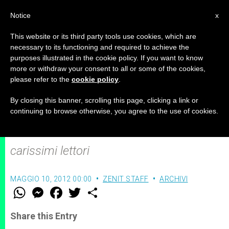
IT
Notice
x
This website or its third party tools use cookies, which are
necessary to its functioning and required to achieve the
purposes illustrated in the cookie policy. If you want to know
La speranza che illumina e
more or withdraw your consent to all or some of the cookies,
please refer to the
cookie policy
.
riscalda il mondo
By closing this banner, scrolling this page, clicking a link or
continuing to browse otherwise, you agree to the use of cookies.
Carissime lettrici,
carissimi lettori
MAGGIO 10, 2012 00:00
ZENIT STAFF
ARCHIVI
W
M
F
T
S
h
e
a
w
h
a
s
c
i
a
t
s
e
t
r
Share this Entry
s
e
b
t
e