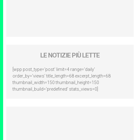
LE NOTIZIE PIÙ LETTE
[wpp post_type='post' limit=4 range='daily'
order_by='views' title_length=68 excerpt_length=68
thumbnail_width=150 thumbnail_height=150
thumbnail_build='predefined' stats_views=0]