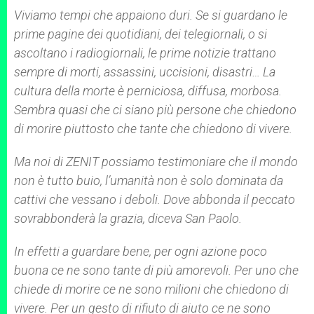
A
n
o
e
p
g
o
r
Viviamo tempi che appaiono duri. Se si guardano le
p
e
k
prime pagine dei quotidiani, dei telegiornali, o si
r
ascoltano i radiogiornali, le prime notizie trattano
sempre di morti, assassini, uccisioni, disastri… La
cultura della morte è perniciosa, diffusa, morbosa.
Sembra quasi che ci siano più persone che chiedono
di morire piuttosto che tante che chiedono di vivere.
Ma noi di ZENIT possiamo testimoniare che il mondo
non è tutto buio, l’umanità non è solo dominata da
cattivi che vessano i deboli. Dove abbonda il peccato
sovrabbonderà la grazia, diceva San Paolo.
In effetti a guardare bene, per ogni azione poco
buona ce ne sono tante di più amorevoli. Per uno che
chiede di morire ce ne sono milioni che chiedono di
vivere. Per un gesto di rifiuto di aiuto ce ne sono